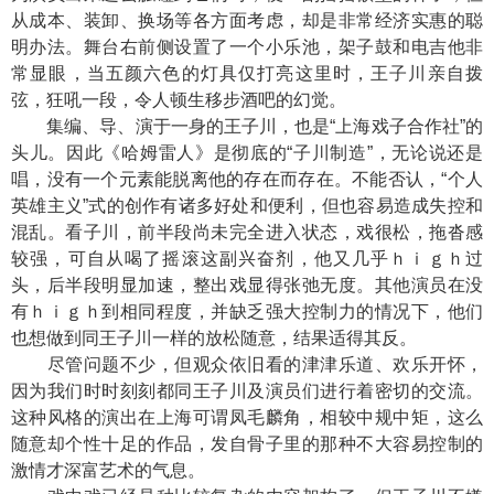
从成本、装卸、换场等各方面考虑，却是非常经济实惠的聪
明办法。舞台右前侧设置了一个小乐池，架子鼓和电吉他非
常显眼，当五颜六色的灯具仅打亮这里时，王子川亲自拨
弦，狂吼一段，令人顿生移步酒吧的幻觉。
集编、导、演于一身的王子川，也是“上海戏子合作社”的
头儿。因此《哈姆雷人》是彻底的“子川制造”，无论说还是
唱，没有一个元素能脱离他的存在而存在。不能否认，“个人
英雄主义”式的创作有诸多好处和便利，但也容易造成失控和
混乱。看子川，前半段尚未完全进入状态，戏很松，拖沓感
较强，可自从喝了摇滚这副兴奋剂，他又几乎ｈｉｇｈ过
头，后半段明显加速，整出戏显得张弛无度。其他演员在没
有ｈｉｇｈ到相同程度，并缺乏强大控制力的情况下，他们
也想做到同王子川一样的放松随意，结果适得其反。
尽管问题不少，但观众依旧看的津津乐道、欢乐开怀，
因为我们时时刻刻都同王子川及演员们进行着密切的交流。
这种风格的演出在上海可谓凤毛麟角，相较中规中矩，这么
随意却个性十足的作品，发自骨子里的那种不大容易控制的
激情才深富艺术的气息。