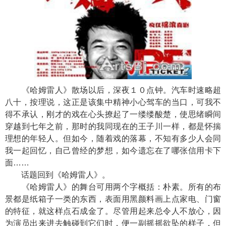
《哈姆雷人》散场以后，深夜１０点钟。汽车时速略超
八十，按理说，这正是该集中精神小心驾车的当口，可我不
得不承认，刚才的戏在心头撩起了一缕缕酸楚，使思绪瞬间
穿越到七年之前，那时的我同现在的王子川一样，都是怀揣
理想的年轻人。但如今，随着戏的落幕，不知有多少人会同
我一起回忆，自己曾经的梦想，如今遗忘在了哪张信用卡下
面……
话题回到《哈姆雷人》。
《哈姆雷人》的舞台可用两个字概括：朴素。所有的布
景都是纸箱子一类的东西，表面用黑颜料画上点家电、门窗
的特征，就这样点石成金了。尽管用起来总令人不放心，因
为演员出来进去触碰到它们时，便一副摇摇欲坠的样子，但