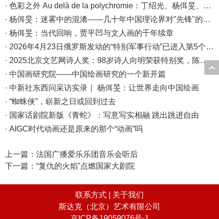
· 色彩之外 Au delà de la polychromie：丁绍光、杨佴旻、Alain Cardenas·Castro巴黎展
· 杨佴旻：迷雾中的混淆——几十年中国理论界对"先锋"的误读，对创作的误导
· 杨佴旻：当代回响，贾平凹与文人画的千年续章
· 2026年4月23日俄罗斯发动的“特别军事行动”已进入第5个年头，俄乌局势最新综述
· 2025北京文艺网诗人奖：98岁诗人向明荣获特别奖，陈东东荣获诗人奖，茱萸荣获年度诗人奖！
· 中国画研究院——中国绘画研究的一个新开篇
· 中新社东西问采访实录｜ 杨佴旻：让世界走向中国绘画
· “蜘蛛侠”，崭新之日或回到过去
· 国家话剧院新版《青蛇》：写意写实相融 跳出跳进自由
· AIGC时代动画还是原来的那个“动画”吗
上一篇：
法国广播爱乐乐团音乐会听后
下一篇：
“复仇的火焰”点燃国家大剧院
联系方式 |
关于我们
斯达克（北京）艺术有限公司
京ICP备19059076号-1