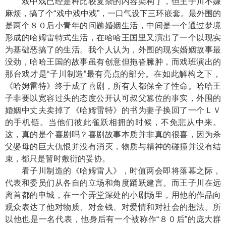
戏中戏已经是种比较复杂的内容架构了，但王子川不嫌
麻烦，搞了个“戏中戏中戏”，一口气设下三环嵌套。最外围的
是两个８０后小青年的问题婚姻生活，中间是一个通过梦境
形成的哈姆雷特式生活，在哈哈王国里又演出了一个以现实
为基础恶搞了的生活。我个人认为，外围的现实婚姻故事最
没劲，哈哈王国的故事虽有创意但拖沓臃肿，而戏班演出的
那台戏才是“子川制造”最有亮点的部分。在如此解构之下，
《哈姆雷特》终于成了喜剧，所有人都保全了性命。哈哈王
子非要以宽容过头的态度公开认可叔父篡位的事实，外围的
婚姻中丈夫卖掉了《哈姆雷特》的书为妻子换回了一个ＬＶ
的手机链。当他们彼此雀跃相拥的时候，不免悲从中来。
这，真的是个喜剧吗？喜剧故事本质并非真的很喜，因为杀
父娶母的巨大仇恨并没有消灭，物质与精神的碰撞并没有结
束，都只是暂时敷衍的妥协。
看子川制造的《哈姆雷人》，时值两会即将落幕之际，
代表和委员们从各自的立场和角度踊跃建言。而王子川在远
离首都的申城，在一个弄堂深处的小剧场里，用他的作品向
观众表达了他对物质、对金钱、对爱情和对社会的想法。所
以他也是一名代表，他身后有一个被称作“８０后”的庞大群