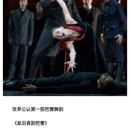
世界公认第一部芭蕾舞剧
《皇后喜剧芭蕾》