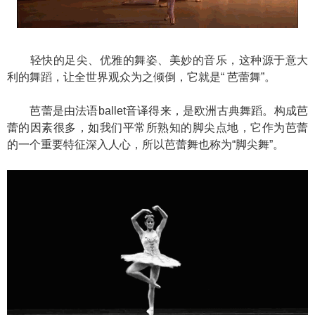
轻快的足尖、优雅的舞姿、美妙的音乐，这种源于意大
利的舞蹈，让全世界观众为之倾倒，它就是“ 芭蕾舞”。
芭蕾是由法语ballet音译得来，是欧洲古典舞蹈。构成芭
蕾的因素很多，如我们平常所熟知的脚尖点地，它作为芭蕾
的一个重要特征深入人心，所以芭蕾舞也称为“脚尖舞”。