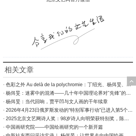
相关文章
· 色彩之外 Au delà de la polychromie：丁绍光、杨佴旻、Alain Cardenas·Castro巴黎展
· 杨佴旻：迷雾中的混淆——几十年中国理论界对"先锋"的误读，对创作的误导
· 杨佴旻：当代回响，贾平凹与文人画的千年续章
· 2026年4月23日俄罗斯发动的“特别军事行动”已进入第5个年头，俄乌局势最新综述
· 2025北京文艺网诗人奖：98岁诗人向明荣获特别奖，陈东东荣获诗人奖，茱萸荣获年度诗人奖！
· 中国画研究院——中国绘画研究的一个新开篇
· 中新社东西问采访实录｜ 杨佴旻：让世界走向中国绘画