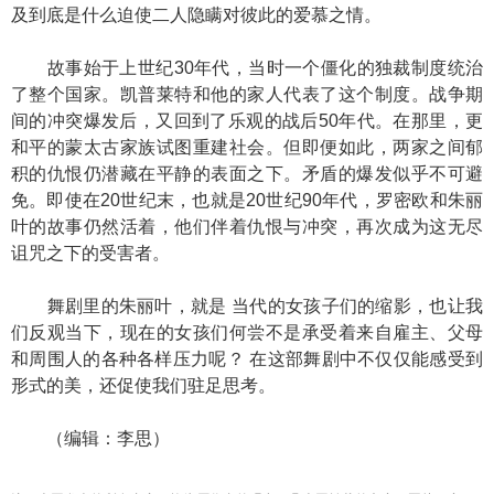
及到底是什么迫使二人隐瞒对彼此的爱慕之情。
故事始于上世纪30年代，当时一个僵化的独裁制度统治
了整个国家。凯普莱特和他的家人代表了这个制度。战争期
间的冲突爆发后，又回到了乐观的战后50年代。在那里，更
和平的蒙太古家族试图重建社会。但即便如此，两家之间郁
积的仇恨仍潜藏在平静的表面之下。矛盾的爆发似乎不可避
免。即使在20世纪末，也就是20世纪90年代，罗密欧和朱丽
叶的故事仍然活着，他们伴着仇恨与冲突，再次成为这无尽
诅咒之下的受害者。
舞剧里的朱丽叶，就是 当代的女孩子们的缩影，也让我
们反观当下，现在的女孩们何尝不是承受着来自雇主、父母
和周围人的各种各样压力呢？ 在这部舞剧中不仅仅能感受到
形式的美，还促使我们驻足思考。
（编辑：李思）