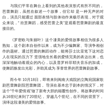
与我们平常在舞台上看到的其他表演形式有所不同的，
芭蕾舞剧，虽然在叙述一个故事，但它却 是一种无声的对
白，演员只能通过 面部表情与肢体动作来极尽表现，对于观
众来说，“ 欣赏舞蹈，感受芭蕾之美”是观看芭蕾舞剧的最直
接目的。
《罗密欧与朱丽叶》这个凄美的爱情故事相信为很多人
熟知，这个剧本自创作以来，成为不少编舞家、导演争相创
作的题材。通过芭蕾的舞蹈动作，能将莎士比亚笔下这对恋
人在现实的压力下 坚强地生长着的爱情完美的表达出来，也
深深地触动着观众的内心，以及普罗科菲耶夫音乐的加成，
使舞蹈焕发出光彩，并助其成为 享誉世界的芭蕾舞剧故事。
而今年 10月18日，即将来到闽南大戏院的立陶宛国家歌
剧芭蕾舞剧院芭蕾舞团， 导演在基本忠于剧本的情况下，对
这个“千年爱情戏”做了新奇大胆的颠覆性创作。将故事的时间
从16世纪来到了20世纪， 穿越几个世纪，在不同的背景下，
演绎这段凄美的爱情故事。