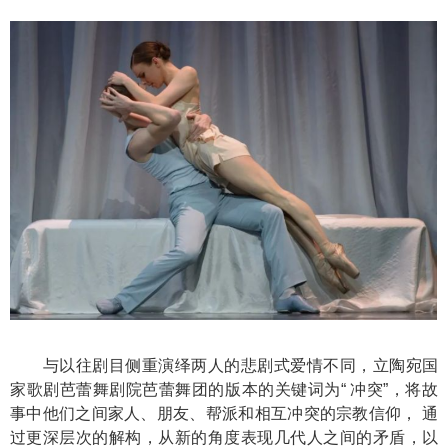
与以往剧目侧重演绎两人的悲剧式爱情不同，立陶宛国
家歌剧芭蕾舞剧院芭蕾舞团的版本的关键词为“ 冲突”，将故
事中他们之间家人、朋友、帮派和相互冲突的宗教信仰， 通
过更深层次的解构，从新的角度表现几代人之间的矛盾，以