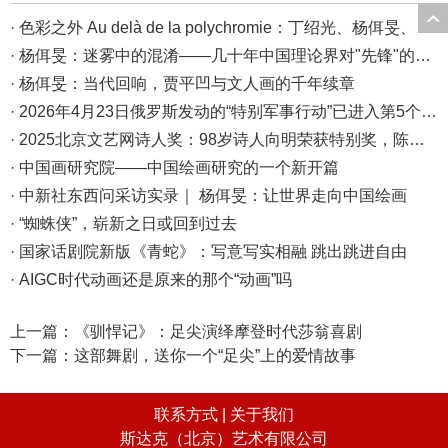
· 色彩之外 Au delà de la polychromie：丁绍光、杨佴旻、Alain Cardenas·Castro巴黎展
· 杨佴旻：迷雾中的混淆——几十年中国理论界对"先锋"的误读，对创作的误导
· 杨佴旻：当代回响，贾平凹与文人画的千年续章
· 2026年4月23日俄罗斯发动的“特别军事行动”已进入第5个年头，俄乌局势最新综述
· 2025北京文艺网诗人奖：98岁诗人向明荣获特别奖，陈东东荣获诗人奖，茱萸荣获年度诗人奖！
· 中国画研究院——中国绘画研究的一个新开篇
· 中新社东西问采访实录｜ 杨佴旻：让世界走向中国绘画
· “蜘蛛侠”，崭新之日或回到过去
· 国家话剧院新版《青蛇》：写意写实相融 跳出跳进自由
· AIGC时代动画还是原来的那个“动画”吗
上一篇：
《驯悍记》：足尖演绎摩登时代莎翁喜剧
下一篇：
这部舞剧，送你一个“足尖”上的爱情故事
联系方式 |
关于我们
斯达克（北京）艺术有限公司