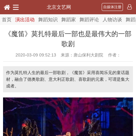
北京文艺网
自媒体注册
首页
演出活动
舞蹈知识
舞蹈家
舞蹈评论
人物访谈
舞蹈
《魔笛》莫扎特最后一部也是最伟大的一部
歌剧
2020-03-09 09:52:13
来源：唐山保利大剧院 作者：
作为莫扎特人生的最后一部歌剧，《魔笛》采用喜闻乐见的童话题
材，融合了德奥歌剧、意大利正歌剧、喜歌剧的元素，可谓是集大
成者。