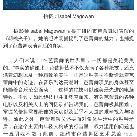
拍摄：Isabel Magowan
摄影师Isabel Magowan拍摄了纽约市芭蕾舞团表演的
《胡桃夹子》。她的照片既捕捉到了芭蕾舞的魅力，也捕捉
到了芭蕾舞表演背后的真实。
人们常说，“在芭蕾舞的世界里，一切都是美轮美奂
的。”事实的确如此。芭蕾舞艺术不仅充满了各种绝技，还充
满着幻想以及一种精致的美学，正是这种美学不断造就着芭
蕾舞中的奇迹。在音乐到达高潮时，芭蕾舞演员的身体甚至
能随着音乐凌空而动——这样的绝技可以媲美最先进的电脑
特效。不过，如此绝技也并非凭空而来。有关芭蕾舞的各种
电影以及相关人士的回忆录都告诉我们，芭蕾舞极其困难，
掌握芭蕾舞需要绝佳的天赋以及近乎不人道的艰辛投入与牺
牲。除此之外，芭蕾舞演员还要面对集体生活中的种种矛
盾；在这个主要由年轻人构成的行当里，权力滥用的问题也
一直阴魂不散（此前，纽约市芭蕾舞团艺术总监Peter