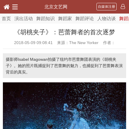
北京文艺网
自媒体注册
首页
演出活动
舞蹈知识
舞蹈家
舞蹈评论
人物访谈
舞蹈
《胡桃夹子》：芭蕾舞者的首次逐梦
2018-05-09 09:08:41
来源：The New Yorker 作者：
摄影师Isabel Magowan拍摄了纽约市芭蕾舞团表演的《胡桃夹
子》。她的照片既捕捉到了芭蕾舞的魅力，也捕捉到了芭蕾舞表演
背后的真实。