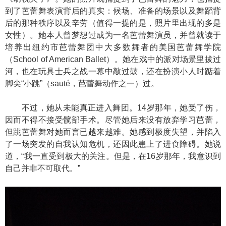
到了芭蕾舞表演背后的真实：候场、准备的场景以及舞蹈背
后的那种秩序以及辛劳（值得一提的是，照片里出现的多是
女性）。她本人曾梦想过成为一名芭蕾舞演员，并曾就读于
培养出纽约市芭蕾舞团中大多数舞者的美国芭蕾舞学院
（School of American Ballet）。她在戏中的派对场景里拔过
河，也在玩具士兵之战一幕中敲过鼓，还在扮演小人时踮着
脚尖“小跳”（sauté，芭蕾舞动作之一）过。
不过，她从未能真正进入舞团。14岁那年，她受了伤，
因而不得不接受髋部手术。尽管她后来没有放弃学习芭蕾，
但跳芭蕾舞对她而言已越来越难。她感到极度失望，并陷入
了一场突发的自我认知危机，还因此患上了进食障碍。她说
道，“我一直受到极大的关注。但是，在16岁那年，我意识到
自己并非不可取代。”