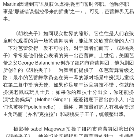
Martins因遭到言语及肢体虐待指控而暂时停职。他称停职一
事是“那些错误指控带来的插曲”之一）。可见，芭蕾舞界无易
事。
《胡桃夹子》如同现实世界的缩影。它往往是人们在孩
童时代观看的第一场芭蕾舞表演，能让初次欣赏芭蕾的人们
一下对芭蕾爱得一发不可收拾。对于舞者们而言，《胡桃夹
子》常常是他们登台表演的第一出芭蕾舞。上世纪，美国芭
蕾之父George Balanchine创办了纽约市芭蕾舞团，他为剧团
所创作的《胡桃夹子》，为舞者们提供了一条芭蕾舞晋级之
路：最小的芭蕾舞学员会在第一幕的派对场景中扮演儿童或
在第二幕中扮演天使。如果你足够幸运且舞技不错，你就能
扮演老鼠或玩具士兵；如果你的舞技十分出众，你还能扮
演“生姜妈妈”（Mother Ginger）蓬蓬裙底下冒出的小人（他
们也被称作polichinelle）。最终，舞技最好的人有机会扮演
主角玛丽（亦名“克拉拉”）和胡桃夹子王子，统领整出戏。
摄影师Isabel Magowan拍摄了纽约市芭蕾舞团演出的
《胡桃夹子》。她的照片既捕捉到了芭蕾舞的魅力，也捕捉