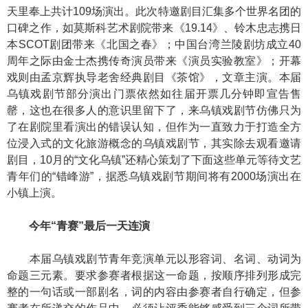
天里奉上共计109场演出。此次特邀剧目汇集多个世界名团的
口碑之作，如莫斯科艺术剧院带来《19.14》、铃木忠志携日
本SCOT剧团带来《北国之春》；中国台湾兰陵剧坊成立40
周年之际由金士杰携传奇演员带来《演员实验教室》；开幕
戏则由孟京辉执导老舍经典剧目《茶馆》，文章主演。本届
乌镇戏剧节部分演出门票依然如往届开票几分钟即宣告售
罄，这也在很多人的意识里留下了，来乌镇戏剧节仿佛只为
了在剧院里看演出的错误认知，但作为一直致力于打造全方
位浸入式的文化旅游概念的乌镇戏剧节，其实除去观看邀请
剧目，10月的“文化乌镇”还精心策划了下面这些单元等待文艺
青年们的“错峰游”，据悉乌镇戏剧节期间将有2000场演出在
小镇上演。
今年“青赛”最后一天连演
本届乌镇戏剧节青年竞演单元以形容词、名词、动词为
命题三元素。要求参赛者根据这一命题，按顺序排列形成完
整的一句话或一部剧名，词的内容由参赛者自行确定，但参