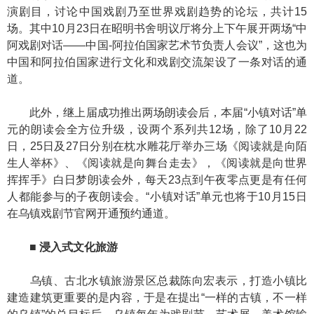
演剧目，讨论中国戏剧乃至世界戏剧趋势的论坛，共计15
场。其中10月23日在昭明书舍明议厅将分上下午展开两场“中
阿戏剧对话——中国-阿拉伯国家艺术节负责人会议”，这也为
中国和阿拉伯国家进行文化和戏剧交流架设了一条对话的通
道。
此外，继上届成功推出两场朗读会后，本届“小镇对话”单
元的朗读会全方位升级，设两个系列共12场，除了10月22
日，25日及27日分别在枕水雕花厅举办三场《阅读就是向陌
生人举杯》、《阅读就是向舞台走去》，《阅读就是向世界
挥挥手》白日梦朗读会外，每天23点到午夜零点更是有任何
人都能参与的子夜朗读会。“小镇对话”单元也将于10月15日
在乌镇戏剧节官网开通预约通道。
■ 浸入式文化旅游
乌镇、古北水镇旅游景区总裁陈向宏表示，打造小镇比
建造建筑更重要的是内容，于是在提出“一样的古镇，不一样