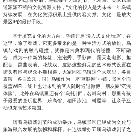
的乌镇”的总目标后，乌镇每年为戏剧节、艺术展、美术馆输
送源源不断的文化资源支持，“文化的投入是为未来十年乌镇
持续发展，在文化资源积累上提供内容支撑。文化，是放大
景区IP的最好手段。”
基于填充文化的大方向，乌镇开启“浸入式文化旅游”，在
这里，除了看戏，它更多带来的是一种生活方式的放松。乌
镇与戏剧的融合碰撞，就像是古典和现代的碰撞，不断融
合，成为一种新的标签，泡泡秀、手影舞、露天老电影、趣
配音、昆曲表演、花鼓戏、皮影这些鲜见的艺术形式设置在
街头巷尾与观众不期相遇，大家同在乌镇这个大戏里，各自
表演，各自欢乐，同时乌镇作为一座“互联网”小镇，景区全面
覆盖WIFI，线上也让未到的客人随时通过微博、朋友圈“沉浸
体验”。此外在乌镇里还有个“乌托邦”，名叫乌村，那里有孩
子最爱的童玩世界，乐高馆、稻田泳池、树屋等，让亲子互
动也充满艺术氛围。
随着乌镇戏剧节的成功举办，乌镇景区已经成为文化与
旅游融合发展的旗帜和标杆。在连续举办五届乌镇戏剧节之