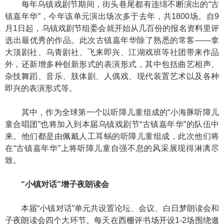
每年乌镇戏剧节期间，街头巷尾都有连绵不断演出的“古
镇嘉年华”，今年该单元演出场次多于去年，共1800场。自9
月1日起，乌镇戏剧节组委会就开始从几百份的报名资料里评
选出最优秀的作品。此次古镇嘉年华除了熟悉的常客——拿
大顶剧社、乌青剧社、飞来即兴、江湖戏班等社团带来作品
外，还新增多种创新形式的表演形式，其中包括曲艺相声、
杂技舞蹈、音乐、肢体剧、人偶戏、现代装置艺术以及各种
即兴的表演形式等。
其中，作为全球第一个以听障儿童组成的“小海豚听障儿
童合唱团”也将加入到本届乌镇戏剧节“古镇嘉年华”的队伍中
来。他们都是由佩戴人工耳蜗的听障儿童组成，此次他们将
在“古镇嘉年华”上将听障儿童自强不息的风采展现得淋漓尽
致。
“小镇对话”增子夜朗读会
本届“小镇对话”单元共设置论坛、会议、白日梦朗读会和
子夜朗读会四个大环节。每天在西栅评书场开设1-2场围绕邀