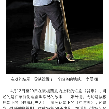
在戏的结尾，导演设置了一个绿色的地毯。 李晏 摄
4月12日至29日在鼓楼西剧场上映的话剧《背叛》，讲
述的是在家庭伦理剧里常见的故事——婚外情。无论是福楼
拜笔下的《包法利夫人》、司汤达笔下的《红与黑》，还是
当下热播的影视剧，这种“背叛”都不少见。在话剧《背叛》的