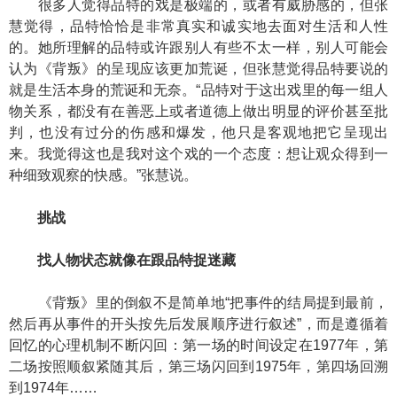
很多人觉得品特的戏是极端的，或者有威胁感的，但张
慧觉得，品特恰恰是非常真实和诚实地去面对生活和人性
的。她所理解的品特或许跟别人有些不太一样，别人可能会
认为《背叛》的呈现应该更加荒诞，但张慧觉得品特要说的
就是生活本身的荒诞和无奈。“品特对于这出戏里的每一组人
物关系，都没有在善恶上或者道德上做出明显的评价甚至批
判，也没有过分的伤感和爆发，他只是客观地把它呈现出
来。我觉得这也是我对这个戏的一个态度：想让观众得到一
种细致观察的快感。”张慧说。
挑战
找人物状态就像在跟品特捉迷藏
《背叛》里的倒叙不是简单地“把事件的结局提到最前，
然后再从事件的开头按先后发展顺序进行叙述”，而是遵循着
回忆的心理机制不断闪回：第一场的时间设定在1977年，第
二场按照顺叙紧随其后，第三场闪回到1975年，第四场回溯
到1974年……