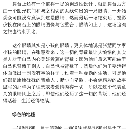
舞台上还有一个值得一提的创造性设计，就是舞台后方
由一个圆形拱门和与之相切的弧线勾出的一只眼睛。一开始
观众可能没有意识到这是眼睛，然而最后一场结束后，投影
仪投在舞台上的眼睛图像与它重合，眼睛闭上了，这场追溯
之旅也结束于此。
这个眼睛其实是小孩的眼睛，更具体地说是张慧同学家
小孩的眼睛。在张慧看来，这一切的背叛最让人惋惜的其实
是人对于自己内心美好希冀的背叛：因为他们后来可能由于
自己也背叛了别人，自己也被背叛了，然后他们为了要活得
体面做出一副没有事的样子，过着一种虚伪的生活。可是他
们都是庸庸碌碌的普通人，渺小而卑微，不会像精彩的故事
里写的那样为了理想或者爱情抛弃一切。所以在这个代表童
真的眼睛闭上之后，即使他们经历了这一切的背叛，他们还
得活着，生活还得继续。
绿色的地毯
一说到背叛，最常听到的一种说法就是“背叛就是为了一