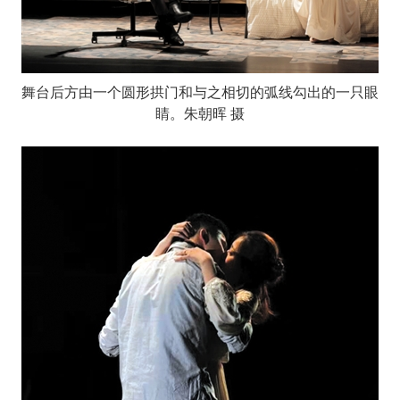
舞台后方由一个圆形拱门和与之相切的弧线勾出的一只眼
睛。朱朝晖 摄