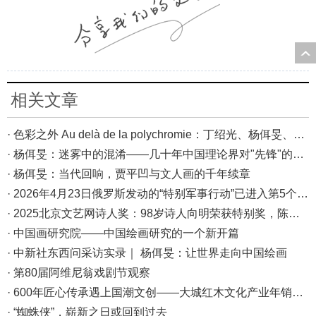
相关文章
· 色彩之外 Au delà de la polychromie：丁绍光、杨佴旻、Alain Cardenas·Castro巴黎展
· 杨佴旻：迷雾中的混淆——几十年中国理论界对"先锋"的误读，对创作的误导
· 杨佴旻：当代回响，贾平凹与文人画的千年续章
· 2026年4月23日俄罗斯发动的“特别军事行动”已进入第5个年头，俄乌局势最新综述
· 2025北京文艺网诗人奖：98岁诗人向明荣获特别奖，陈东东荣获诗人奖，茱萸荣获年度诗人奖！
· 中国画研究院——中国绘画研究的一个新开篇
· 中新社东西问采访实录｜ 杨佴旻：让世界走向中国绘画
· 第80届阿维尼翁戏剧节观察
· 600年匠心传承遇上国潮文创——大城红木文化产业年销80亿的“火”与“活”
· “蜘蛛侠”，崭新之日或回到过去