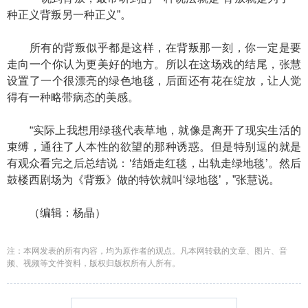
种正义背叛另一种正义”。
所有的背叛似乎都是这样，在背叛那一刻，你一定是要
走向一个你认为更美好的地方。所以在这场戏的结尾，张慧
设置了一个很漂亮的绿色地毯，后面还有花在绽放，让人觉
得有一种略带病态的美感。
“实际上我想用绿毯代表草地，就像是离开了现实生活的
束缚，通往了人本性的欲望的那种诱惑。但是特别逗的就是
有观众看完之后总结说：‘结婚走红毯，出轨走绿地毯’。然后
鼓楼西剧场为《背叛》做的特饮就叫‘绿地毯’，”张慧说。
（编辑：杨晶）
注：本网发表的所有内容，均为原作者的观点。凡本网转载的文章、图片、音
频、视频等文件资料，版权归版权所有人所有。