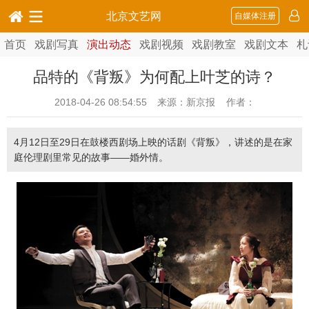
北京文艺网
自媒体注册
首页
戏剧写真
演出动态
戏剧视频
戏剧教室
戏剧文本
札
品特的《背叛》为何配上叶芝的诗？
2018-04-26 08:54:55
来源：新京报 作者：
4月12日至29日在鼓楼西剧场上映的话剧《背叛》，讲述的是在家
庭伦理剧里常见的故事——婚外情。