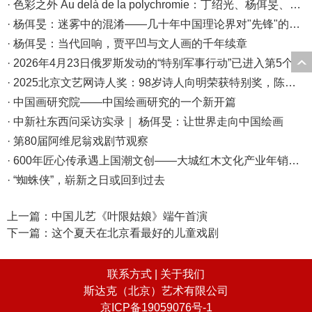
· 色彩之外 Au delà de la polychromie：丁绍光、杨佴旻、Alain Cardenas·Castro巴黎展
· 杨佴旻：迷雾中的混淆——几十年中国理论界对"先锋"的误读，对创作的误导
· 杨佴旻：当代回响，贾平凹与文人画的千年续章
· 2026年4月23日俄罗斯发动的“特别军事行动”已进入第5个年头，俄乌局势最新综述
· 2025北京文艺网诗人奖：98岁诗人向明荣获特别奖，陈东东荣获诗人奖，茱萸荣获年度诗人奖！
· 中国画研究院——中国绘画研究的一个新开篇
· 中新社东西问采访实录｜ 杨佴旻：让世界走向中国绘画
· 第80届阿维尼翁戏剧节观察
· 600年匠心传承遇上国潮文创——大城红木文化产业年销80亿的“火”与“活”
· “蜘蛛侠”，崭新之日或回到过去
上一篇：
中国儿艺《叶限姑娘》端午首演
下一篇：
这个夏天在北京看最好的儿童戏剧
联系方式 |
关于我们
斯达克（北京）艺术有限公司
京ICP备19059076号-1