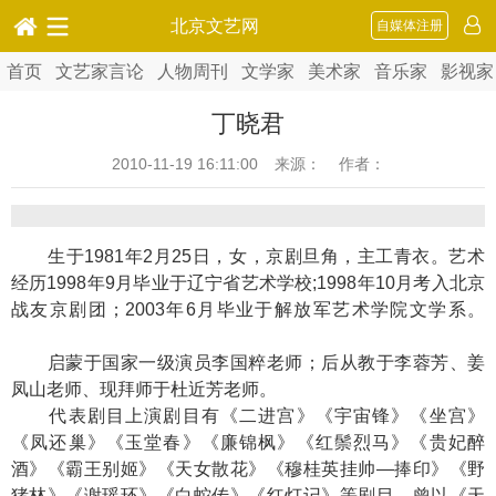
北京文艺网
自媒体注册
首页
文艺家言论
人物周刊
文学家
美术家
音乐家
影视家
丁晓君
2010-11-19 16:11:00
来源： 作者：
生于1981年2月25日，女，京剧旦角，主工青衣。艺术
经历1998年9月毕业于辽宁省艺术学校;1998年10月考入北京
战友京剧团；2003年6月毕业于解放军艺术学院文学系。
启蒙于国家一级演员李国粹老师；后从教于李蓉芳、姜
凤山老师、现拜师于杜近芳老师。
代表剧目上演剧目有《二进宫》《宇宙锋》《坐宫》
《凤还巢》《玉堂春》《廉锦枫》《红鬃烈马》《贵妃醉
酒》《霸王别姬》《天女散花》《穆桂英挂帅—捧印》《野
猪林》《谢瑶环》《白蛇传》《红灯记》等剧目。曾以《天