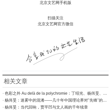
北京文艺网手机版
扫描关注
北京文艺网官方微信
相关文章
· 色彩之外 Au delà de la polychromie：丁绍光、杨佴旻、Alain Cardenas·Castro巴黎展
· 杨佴旻：迷雾中的混淆——几十年中国理论界对"先锋"的误读，对创作的误导
· 杨佴旻：当代回响，贾平凹与文人画的千年续章