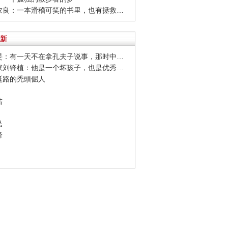
· 石田衣良：一本滑稽可笑的书里，也有拯救生命的力量
新
· 杨佴旻：有一天不在拿孔夫子说事，那时中国已经变好
· 油画家刘锋植：他是一个坏孩子，也是优秀的艺术家
荒誕路的禿頭倔人
陆
民
峰