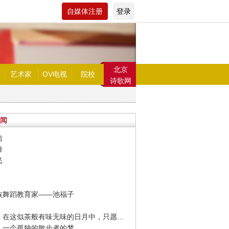
自媒体注册
登录
北京
艺术家
OV电视
院校
诗歌网
闻
陆
峰
民
鲜族舞蹈教育家——池福子
· 冯唐：在这似茶般有味无味的日月中，只愿你我间或有酒得进。
梭：一个孤独的散步者的梦