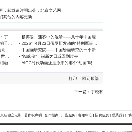
容，转载请注明出处：
北京文艺网
们其他的内容更新
· 色彩之外 Au delà de la polychromie：丁绍光、杨佴旻、Alain Cardenas·Castro巴黎展
· 杨佴旻：迷雾中的混淆——几十年中国理论界对"先锋"的误读，对创作的误导
· 杨佴旻：当代回响，贾平凹与文人画的千年续章
· 2026年4月23日俄罗斯发动的“特别军事行动”已进入第5个年头，俄乌局势最新综述
· 2025北京文艺网诗人奖：98岁诗人向明荣获特别奖，陈东东荣获诗人奖，茱萸荣获年度诗人奖！
· 中国画研究院——中国绘画研究的一个新开篇
· 中新社东西问采访实录｜ 杨佴旻：让世界走向中国绘画
· “蜘蛛侠”，崭新之日或回到过去
· 国家话剧院新版《青蛇》：写意写实相融 跳出跳进自由
· AIGC时代动画还是原来的那个“动画”吗
打印
回到顶部
下一篇：
丁晓君
京新独立电影 |
著作权声明 |
合作招商 |
广告服务 |
客服中心 |
招聘信息 |
联系我们 |
协