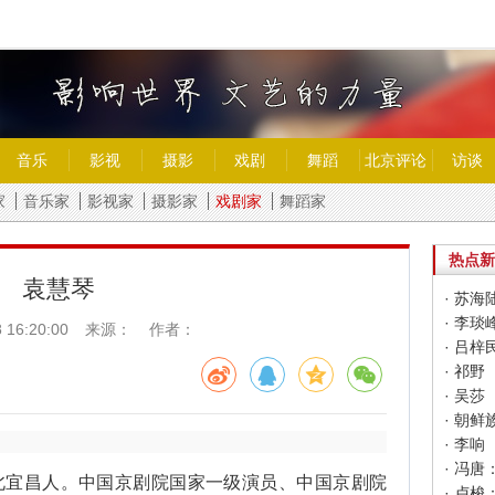
音乐
影视
摄影
戏剧
舞蹈
北京评论
访谈
家
音乐家
影视家
摄影家
戏剧家
舞蹈家
热点新
袁慧琴
· 苏海
· 李琰
 16:20:00
来源： 作者：
· 吕梓
· 祁野
· 吴莎
· 朝
· 李响
北宜昌人。中国京剧院国家一级演员、中国京剧院
· 卢