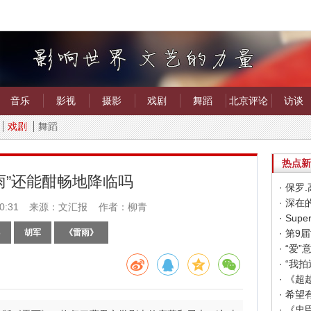
音乐
影视
摄影
戏剧
舞蹈
北京评论
访谈
戏剧
舞蹈
热点新
雨”还能酣畅地降临吗
· 保
· 深
0:31
来源：文汇报 作者：柳青
乙
胡军
《雷雨》
· “
· “
· 《
· 《