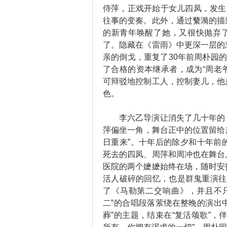
侍萍，正戏开始于女儿四凤，发生
往事的变奏。此外，通过蘩漪的描
的新青年唤醒了她，又很快抛弃了
了。隐藏在《雷雨》中更深一层的
亲的倒戈，重复了30年前周朴园的
了合格的资本继承者，成为“周老爷
可辩驳地控制工人，控制妻儿，他
色。
李六乙导演让消失了几十年的《
萍偏坐一角，舞台正中的位置留给周
日重来”。十年后的除夕和十年前
死去的四凤、周萍和周冲也在舞台
医院的两个嬷嬷始终在场，随时安
活人破碎的回忆，也是群鬼重演往
了《马勒第二交响曲》，并且不
二”的合唱段落萦绕在整晚的演出中
葬”的主题，结束在“复活颂歌”，