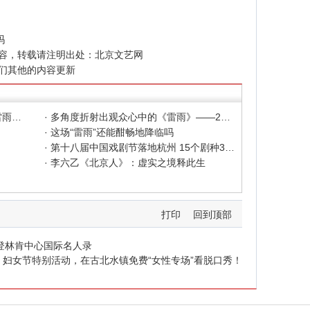
吗
容，转载请注明出处：
北京文艺网
们其他的内容更新
· 北京人艺公布2026年演出计划：《雷雨》焕新，《翡翠城》等中外新作纷呈
· 多角度折射出观众心中的《雷雨》——2025年全本《雷雨》竞相上演探微
· 这场“雷雨”还能酣畅地降临吗
· 第十八届中国戏剧节落地杭州 15个剧种30余台剧目将亮相
· 李六乙《北京人》：虚实之境释此生
打印
回到顶部
登林肯中心国际名人录
：妇女节特别活动，在古北水镇免费“女性专场”看脱口秀！