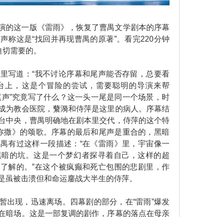
的这一版《雷雨》，恢复了曹禺文学剧本的序幕
称这是“找回并再现曹禺的原著”。看完220分钟
迫切需要的。
写道：“我不讨论序幕和尾声能否存留，总要看
台上，这是个冒险的尝试，需要聪明的导演来帮
“尾声”究竟写了什么？这一头一尾是同一个场景，时
成为教会医院，蘩漪和侍萍是这里的病人。序幕结
台中央，曹禺明确地在剧本里交代，侍萍的这个特
弥撒》的颂歌。序幕的最后和尾声是重合的，黑暗
禺有过这样一段描述：“在《雷雨》里，宇宙像一
黑暗的坑。这是一个梦幻者探寻着自己，这样的超
了解的。”在这个被疯癫和死亡包围的悲剧里，作
是虽被击溃但和命运鏖战大半生的侍萍。
出现，迅速离场。四幕剧的部分，在“雷雨”爆发
在暗场。这是一部复调的剧作，序幕的落点在母亲