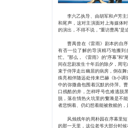
李六乙执导、由胡军和卢芳主演
和尾声，这对主演面对上海媒体时声
的演出，不得不说，“重访曹禺”是
曹禺曾在《雷雨》剧本的自序里
有否一位了解的导演精巧地搬到
忙。”那么，《雷雨》的“序幕”和
间在悲剧发生十年后的除夕，周宅
束于侍萍走出幽居的病房，倒在舞
殊亮相伴随远处传来巴赫《b小调
中的弥撒曲包围着沉默的侍萍。曹
口残酷的井，怎样呼号也难逃脱
脱，落在情热火坑里的蘩漪是不能
者悲悯着、仍幻想着能被救赎的，
风烛残年的周朴园在序幕里短暂
的那一天里，这位老爷大部分时候