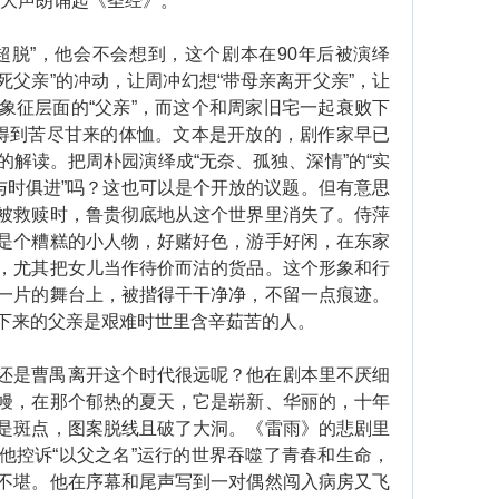
园大声朗诵起《圣经》。
脱”，他会不会想到，这个剧本在90年后被演绎
杀死父亲”的冲动，让周冲幻想“带母亲离开父亲”，让
象征层面的“父亲”，而这个和周家旧宅一起衰败下
后得到苦尽甘来的体恤。文本是开放的，剧作家早已
解读。把周朴园演绎成“无奈、孤独、深情”的“实
与时俱进”吗？这也可以是个开放的议题。但有意思
被救赎时，鲁贵彻底地从这个世界里消失了。侍萍
是个糟糕的小人物，好赌好色，游手好闲，在东家
，尤其把女儿当作待价而沽的货品。这个形象和行
一片的舞台上，被揩得干干净净，不留一点痕迹。
下来的父亲是艰难时世里含辛茹苦的人。
是曹禺离开这个时代很远呢？他在剧本里不厌细
幔，在那个郁热的夏天，它是崭新、华丽的，十年
是斑点，图案脱线且破了大洞。《雷雨》的悲剧里
他控诉“以父之名”运行的世界吞噬了青春和生命，
不堪。他在序幕和尾声写到一对偶然闯入病房又飞