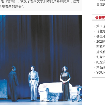
一版《雷雨》，恢复了曹禺文学剧本的序幕和尾声，这对
再现曹禺的原著”。
最新更
· 第
· 甚
· 20
· 幻
· 纪
· 精