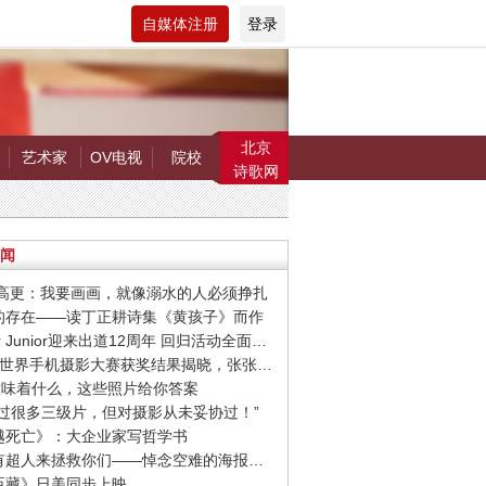
自媒体注册
登录
北京
艺术家
OV电视
院校
诗歌网
闻
罗.高更：我要画画，就像溺水的人必须挣扎
在的存在——读丁正耕诗集《黄孩子》而作
· Super Junior迎来出道12周年 回归活动全面启动
· 第9届世界手机摄影大赛获奖结果揭晓，张张惊艳你的视觉！
爱”意味着什么，这些照片给你答案
我拍过很多三级片，但对摄影从未妥协过！”
超越死亡》：大企业家写哲学书
· 希望有超人来拯救你们——悼念空难的海报设计作品
忠臣藏》日美同步上映