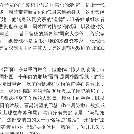
在子辈的“丫鬟和少爷之间禁忌的爱情”，是上一代
述，周萍带着新文化的气息来到她身边，这个曾经
她，他转身认同父亲的“道德”，准备好做继承者
悲剧也在这里：周萍面对情感的软弱，以及他对父
轨迹——昔日留德的新青年“周家大少爷”，终究做
”。纵使他不是“刻板印象的冷酷资本家”，但他无
是父权制度里的掌舵人，是这则郁热戏剧的阴沉底
雷雨》序幕重回舞台，但他作出惊人的改编，侍
朴园，十年前的那场“雷雨”是周朴园视线下的“旧
的夏日重合，疯了的蘩漪和失语的侍萍在舞台上，
上。成为医院病室的周家客厅真成了闹鬼的房子，
抚着这些受了创伤的人和鬼，舞台上的种种，既是
日的片段。曹禺渴望的巴赫《b小调弥撒》被换成
只出现在序幕和尾声与侍萍有关的场景，“马勒第
。这部交响曲的另一个名字是“复活”，开始于“送
伴随德语歌词唱出“要相信啊，我的心，你并未失去