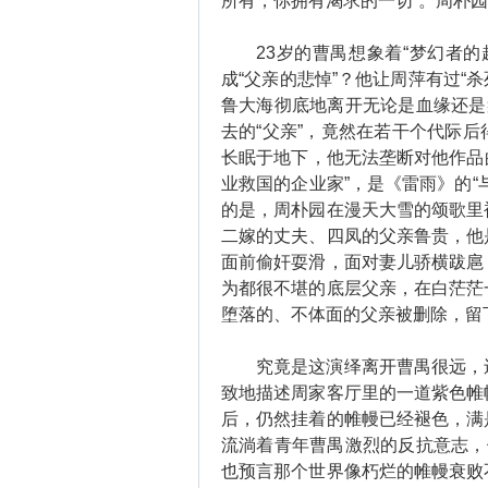
所有，你拥有渴求的一切”。周朴
23岁的曹禺想象着“梦幻者的超
成“父亲的悲悼”？他让周萍有过“
鲁大海彻底地离开无论是血缘还是
去的“父亲”，竟然在若干个代际
长眠于地下，他无法垄断对他作品的
业救国的企业家”，是《雷雨》的“
的是，周朴园在漫天大雪的颂歌里
二嫁的丈夫、四凤的父亲鲁贵，他
面前偷奸耍滑，面对妻儿骄横跋扈
为都很不堪的底层父亲，在白茫茫
堕落的、不体面的父亲被删除，留
究竟是这演绎离开曹禺很远，还
致地描述周家客厅里的一道紫色帷
后，仍然挂着的帷幔已经褪色，满
流淌着青年曹禺激烈的反抗意志，
也预言那个世界像朽烂的帷幔衰败