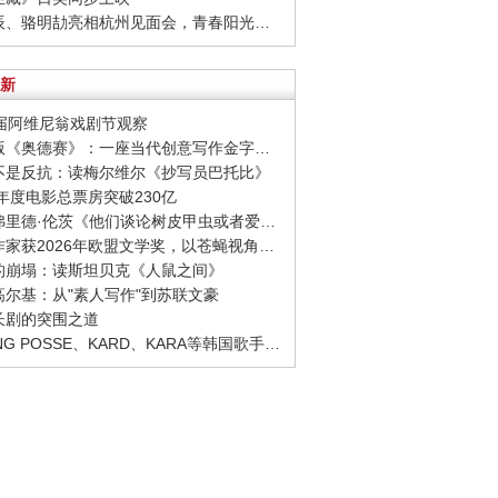
· 周彦辰、骆明劼亮相杭州见面会，青春阳光活力十足
新
80届阿维尼翁戏剧节观察
· 诺兰版《奥德赛》：一座当代创意写作金字塔的宏伟与平庸
至不是反抗：读梅尔维尔《抄写员巴托比》
26年度电影总票房突破230亿
· 西格弗里德·伦茨《他们谈论树皮甲虫或者爱情》：请捍卫日常生活，千千万万次
· 捷克作家获2026年欧盟文学奖，以苍蝇视角观察城市
象的崩塌：读斯坦贝克《人鼠之间》
念高尔基：从"素人写作"到苏联文豪
品长剧的突围之道
· YOUNG POSSE、KARD、KARA等韩国歌手正版音源全面回归网易云音乐