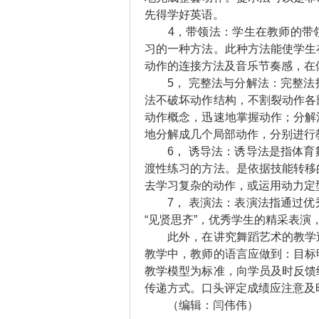
先得学好英语。
4，带领法：学生在教师的带领
习的一种方法。此种方法能使学生
动作的连接方法及音乐节奏感，在
5， 完整法与分解法：完整法
法不破坏动作结构，不割裂动作各
动作概念，迅速地掌握动作；分解
地分解成几个局部动作，分别进行
6， 诱导法：诱导法是指体育
渡性练习的方法。是依据技能转移
去学习复杂的动作，或运用动力定
7， 表演法：表演法指通过优
“见贤思齐”，优秀学生的精采表
此外，在讲究舞蹈艺术的教学过
教学中，教师的语言应做到：目标
教学模型为标准，向学员及时反馈
传递方式。口头评定成绩应注意及
（编辑：闫伟伟）