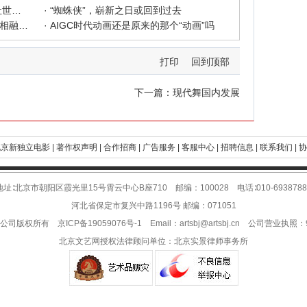
· 中新社东西问采访实录｜ 杨佴旻：让世界走向中国绘画
· “蜘蛛侠”，崭新之日或回到过去
· 国家话剧院新版《青蛇》：写意写实相融 跳出跳进自由
· AIGC时代动画还是原来的那个“动画”吗
打印
回到顶部
下一篇：
现代舞国内发展
京新独立电影 |
著作权声明 |
合作招商 |
广告服务 |
客服中心 |
招聘信息 |
联系我们 |
协
地址∶北京市朝阳区霞光里15号霄云中心B座710 邮编：100028 电话∶010-6938788
河北省保定市复兴中路1196号 邮编：071051
限公司版权所有
京ICP备19059076号-1
Email：
artsbj@artsbj.cn
公司营业执照：911
北京文艺网授权法律顾问单位：
北京实景律师事务所