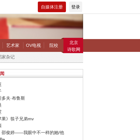
自媒体注册
登录
北京
艺术家
OV电视
院校
诗歌网
蹈家杂记
闻
英
子
斯多夫·布鲁斯
洪
霓
小苹果》筷子兄弟mv
源
楠、邵俊婷——我眼中不一样的她/他
 Be