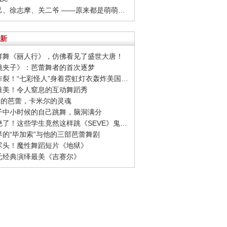
· 孔乙己、徐志摩、关二爷 ——原来都是萌萌的他！
新
美群舞《丽人行》，仿佛看见了盛世大唐！
胡桃夹子》：芭蕾舞者的首次逐梦
· 视觉炸裂！“七彩怪人”身着霓虹灯衣轰炸美国达人秀
致唯美！令人窒息的互动舞蹈秀
罗丹”的芭蕾，卡米尔的灵魂
镜子中小时候的自己跳舞，脑洞满分
· 创意绝了！这些学生竟然这样跳《SEVE》鬼步舞
乐界的“毕加索”与他的三部芭蕾舞剧
到尽头！魔性舞蹈短片《地狱》
元元经典演绎最美《吉赛尔》