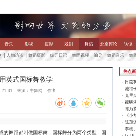
音乐
影视
摄影
戏剧
舞蹈
北京评论
访谈
论
人物访谈
舞蹈摄影
编导日记
舞蹈视频
编导
舞蹈音乐
舞
热点新
用英式国标舞教学
· 肖燕
· 池福
:21:31
来源：中舞网 作者：
· 克里
· 谭晓
· 陈乃
· 《
· 陈茂
· 李
的舞蹈都叫做国标舞，国标舞分为两个类型：国
· Let It