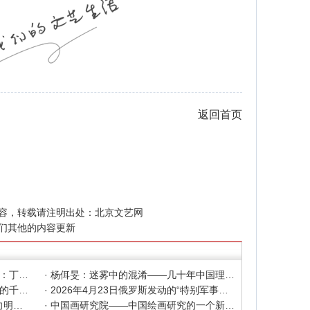
返回首页
容，转载请注明出处：
北京文艺网
们其他的内容更新
· 色彩之外 Au delà de la polychromie：丁绍光、杨佴旻、Alain Cardenas·Castro巴黎展
· 杨佴旻：迷雾中的混淆——几十年中国理论界对"先锋"的误读，对创作的误导
· 杨佴旻：当代回响，贾平凹与文人画的千年续章
· 2026年4月23日俄罗斯发动的“特别军事行动”已进入第5个年头，俄乌局势最新综述
· 2025北京文艺网诗人奖：98岁诗人向明荣获特别奖，陈东东荣获诗人奖，茱萸荣获年度诗人奖！
· 中国画研究院——中国绘画研究的一个新开篇