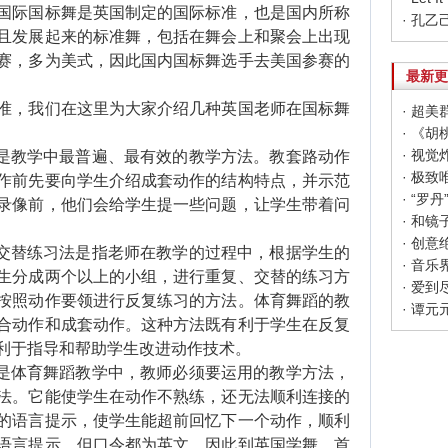
国际国标舞是英国制定的国际标准，也是国内所称
且发展起来的标准舞，包括在舞会上和聚会上出现
赛，多为美式，因此国内国标舞选手去美国参赛的
最新更
，我们在这里为大家介绍几种英国老师在国标舞
· 超
· 《
是教学中最普遍、最有效的教学方法。教套路动作
· 极
作前先要向学生介绍成套动作的结构特点，并示范
· “
录像前，他们会给学生提一些问题，让学生带着问
· 和
交替练习法是指老师在教学的过程中，根据学生的
· 音
生分成两个以上的小组，进行重复、交替的练习方
· 爱
按照动作要领进行反复练习的方法。体育舞蹈的教
· 谭
合动作和成套动作。这种方法既有利于学生在反复
利于指导和帮助学生改进动作技术。
是体育舞蹈教学中，教师必须要运用的教学方法，
法。它能使学生在动作不熟练，还无法顺利连接的
的语言提示，使学生能超前回忆下一个动作，顺利
语言提示，但口令都为英文，因此到英国学舞，首