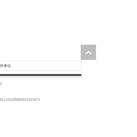
作单位
2
10105MA01P1D42Y