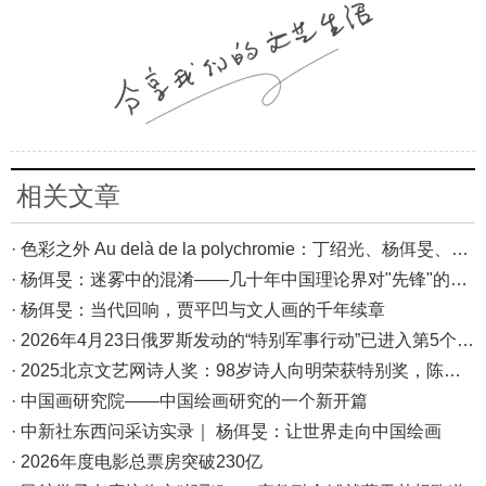
相关文章
· 色彩之外 Au delà de la polychromie：丁绍光、杨佴旻、Alain Cardenas·Castro巴黎展
· 杨佴旻：迷雾中的混淆——几十年中国理论界对"先锋"的误读，对创作的误导
· 杨佴旻：当代回响，贾平凹与文人画的千年续章
· 2026年4月23日俄罗斯发动的“特别军事行动”已进入第5个年头，俄乌局势最新综述
· 2025北京文艺网诗人奖：98岁诗人向明荣获特别奖，陈东东荣获诗人奖，茱萸荣获年度诗人奖！
· 中国画研究院——中国绘画研究的一个新开篇
· 中新社东西问采访实录｜ 杨佴旻：让世界走向中国绘画
· 2026年度电影总票房突破230亿