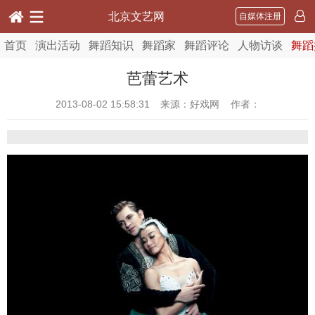
北京文艺网
自媒体注册
首页
演出活动
舞蹈知识
舞蹈家
舞蹈评论
人物访谈
舞蹈
芭蕾艺术
2013-08-02 15:58:31
来源：好戏网 作者：