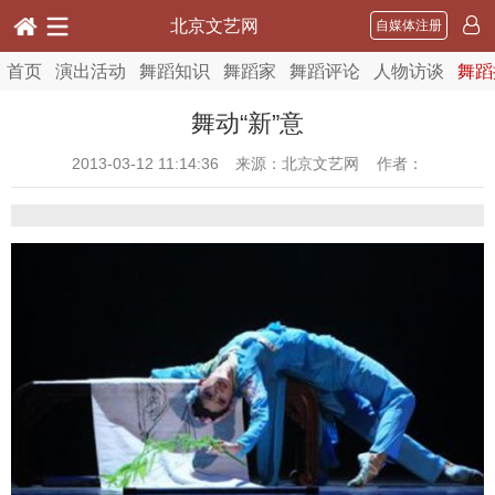
北京文艺网
自媒体注册
首页
演出活动
舞蹈知识
舞蹈家
舞蹈评论
人物访谈
舞蹈
舞动“新”意
2013-03-12 11:14:36
来源：北京文艺网 作者：