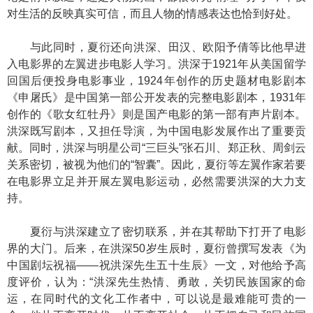
对生活的反映真实可信，而且人物的情感表达也恰到好处。
与此同时，夏衍还向洪深、田汉、欧阳予倩等比他早进
入电影界的左翼进步电影人学习。洪深于1921年从美国留学
回国后便投身电影事业，1924年创作的历史题材电影剧本
《申屠氏》是中国第一部公开发表的完整电影剧本，1931年
创作的《歌女红牡丹》则是国产电影的第一部有声片剧本。
洪深既写剧本，又担任导演，为中国电影发展作出了重要贡
献。同时，洪深与明星公司“三巨头”张石川、郑正秋、周剑云
关系密切，被视为他们的“智囊”。因此，夏衍等左翼作家若要
在电影界立足并开展左翼电影运动，必然需要洪深的大力支
持。
夏衍与洪深建立了密切联系，并在其帮助下打开了电影
界的大门。后来，在洪深50岁生辰时，夏衍曾撰写发表《为
中国剧坛祝福——祝洪深先生五十生辰》一文，对他给予高
度评价，认为：“洪深先生热情、勇敢，关切民族国家的命
运，在同时代的文化工作者中，可以说是最难能可贵的一