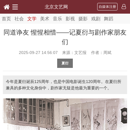
北京文艺网
自媒体注册
首页
社会
文学
美术
音乐
影视
摄影
戏剧
舞蹈
同道诤友 惺惺相惜——记夏衍与剧作家朋友
们
2025-09-27 14:56:07
来源：文艺报 作者：周斌
夏衍
今年是夏衍诞辰125周年，也是中国电影诞生120周年。在夏衍所
兼具的多种文化身份中，剧作家无疑是他最为重要的一个。