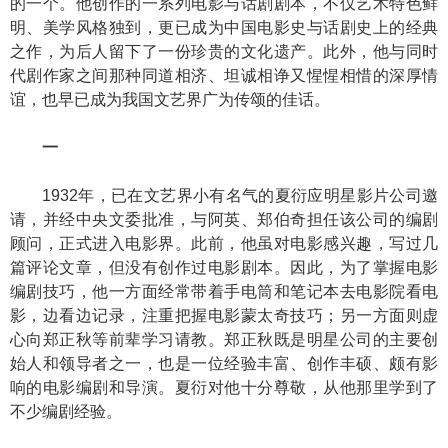
的一个。他创作的一系列电影与话剧剧本，不仅艺术特色鲜
明、美学风格独到，更已成为中国电影史与话剧史上的经典
之作，为后人留下了一份珍贵的文化遗产。此外，他与同时
代剧作家之间那种同道相济、坦诚相诤又惺惺相惜的深厚情
谊，也早已成为我国文艺界广为传颂的佳话。
一
1932年，已在文艺界小有名气的夏衍应明星影片公司邀
请，并经中央文委批准，与阿英、郑伯奇担任该公司的编剧
顾问，正式进入电影界。此前，他虽对电影感兴趣，写过几
篇评论文章，但没有创作过电影剧本。因此，为了掌握电影
编剧技巧，他一方面经常带着手电筒和笔记本去电影院看电
影，边看边记录，注重把握电影蒙太奇技巧；另一方面则虚
心向郑正秋等前辈学习请教。郑正秋既是明星公司的主要创
始人和领导者之一，也是一位经验丰富、创作丰硕、颇有影
响的电影编剧和导演。夏衍对他十分尊敬，从他那里学到了
不少编剧经验。