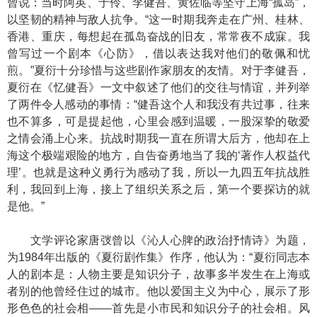
曾说：当时阿英、于伶、李健吾、黄佐临等坚守上海“孤岛”，
以坚韧的精神与敌人抗争。“这一时期我奔走在广州、桂林、
香港、重庆，每想起在孤岛奋战的旧友，常常夜不成寐。我
曾写过一个剧本《心防》，借以表达我对他们的敬佩和忧
煎。”夏衍十分珍惜与这些剧作家朋友的友情。对于李健吾，
夏衍在《忆健吾》一文中叙述了他们的交往与情谊，并列举
了两件令人感动的事情：“健吾这个人和我没有共过事，往来
也不算多，可是提起他，心里会感到温暖，一股深挚的敬爱
之情会涌上心来。抗战时期我一直在所谓大后方，他却在上
海这个极端艰险的地方，自告奋勇地当了我的‘著作人权益代
理’。也就是这种义勇行为感动了我，所以一九四五年抗战胜
利，我回到上海，接上了组织关系之后，第一个要探访的就
是他。”
文学评论家唐弢曾以《沁人心脾的政治抒情诗》为题，
为1984年出版的《夏衍剧作集》作序，他认为：“夏衍同志本
人的剧本是：人物主要是知识分子，故事多半发生在上海或
者别的他曾经住过的城市。他以爱国主义为中心，展示了形
形色色的社会相——首先是小市民和知识分子的社会相。风