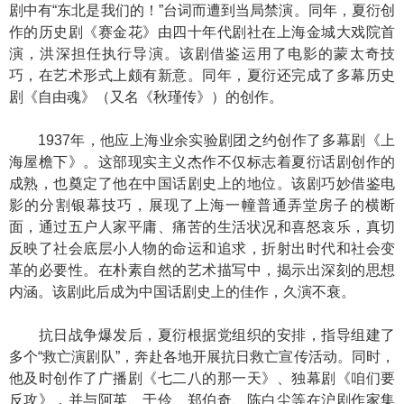
剧中有“东北是我们的！”台词而遭到当局禁演。同年，夏衍创
作的历史剧《赛金花》由四十年代剧社在上海金城大戏院首
演，洪深担任执行导演。该剧借鉴运用了电影的蒙太奇技
巧，在艺术形式上颇有新意。同年，夏衍还完成了多幕历史
剧《自由魂》（又名《秋瑾传》）的创作。
1937年，他应上海业余实验剧团之约创作了多幕剧《上
海屋檐下》。这部现实主义杰作不仅标志着夏衍话剧创作的
成熟，也奠定了他在中国话剧史上的地位。该剧巧妙借鉴电
影的分割银幕技巧，展现了上海一幢普通弄堂房子的横断
面，通过五户人家平庸、痛苦的生活状况和喜怒哀乐，真切
反映了社会底层小人物的命运和追求，折射出时代和社会变
革的必要性。在朴素自然的艺术描写中，揭示出深刻的思想
内涵。该剧此后成为中国话剧史上的佳作，久演不衰。
抗日战争爆发后，夏衍根据党组织的安排，指导组建了
多个“救亡演剧队”，奔赴各地开展抗日救亡宣传活动。同时，
他及时创作了广播剧《七二八的那一天》、独幕剧《咱们要
反攻》，并与阿英、于伶、郑伯奇、陈白尘等在沪剧作家集