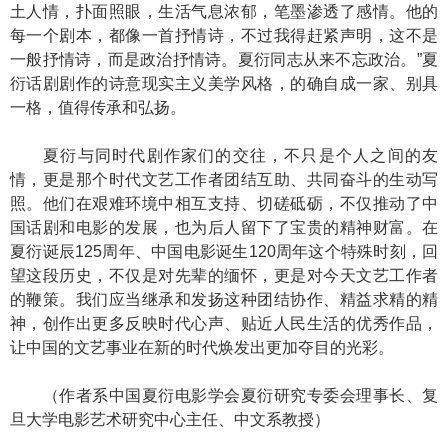
土人情，扑面照眼，生活气息浓郁，笔墨渗透了感情。他的
每一个剧本，都像一首抒情诗，不过我得赶紧声明，这不是
一般抒情诗，而是政治抒情诗。夏衍同志从来不忘政治。”夏
衍话剧剧作的诗意现实主义美学风格，的确自成一家、别具
一格，值得传承和弘扬。
夏衍与同时代剧作家们的交往，不只是个人之间的友
情，更是那个时代文艺工作者团结互助、共同奋斗的生动写
照。他们在艰难环境中相互支持、切磋砥砺，不仅推动了中
国话剧和电影的发展，也为后人留下了宝贵的精神财富。在
夏衍诞辰125周年、中国电影诞生120周年这个特殊时刻，回
望这段历史，不仅是对先辈的缅怀，更是对今天文艺工作者
的鞭策。我们应当继承和发扬这种团结协作、精益求精的精
神，创作出更多反映时代心声、贴近人民生活的优秀作品，
让中国的文艺事业在新的时代焕发出更加夺目的光彩。
（作者系中国夏衍电影学会夏衍研究专委会理事长、复
旦大学电影艺术研究中心主任、中文系教授）