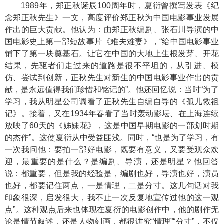
1989年，郑正秋诞辰100周年时，夏衍曾撰写发表《纪
念郑正秋先生》一文，高度评价郑正秋为中国电影事业发展
作出的巨大贡献。他认为：由郑正秋编剧、张石川导演的中
国电影史上第一部短故事片《难夫难妻》，“给中国电影事业
铺下了第一块奠基石。让它在中国的大地上生根发芽、开花
结果，先驱者们走过来的道路是很不平坦的，从引进、模
仿、尝试到创新，正秋先生对新生的中国电影事业作出的贡
献，是永远值得我们珍惜和铭记的”。他还回忆说：当时“为了
学习，我从明星公司调看了正秋先生自编自导的《孤儿救祖
记》。接着，又在1934年春看了当时轰动影坛、在上海连续
放映了60天的《姊妹花》，这是中国早期电影的一部划时期
的杰作”。这使夏衍从中受益匪浅。同时，“也是为了学习，有
一次我问他：要拍一部好电影，既要有意义，又要受观众欢
迎，最重要的是什么？是编剧、导演，还是明星？他回答
说：都重要，但是我的经验是，编剧也好，导演也好，演员
也好，都要记住两点，一是情理，二是分寸。这几句话对我
印象很深，启发很大，我不止一次反复地宣传过他的这一观
点”。这种观点后来也体现在夏衍的电影创作中，他的剧作无
论是情节叙述，还是人物刻画，都很讲究“情理”“分寸”，不仅