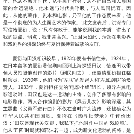
个。他从不离开时代，从不离开社会，从不把自己和民族国
家的命运隔绝，他永远与时代共呼吸，与人民同忧喜。因
此，从他的著作、剧本和电影，乃至他的工作态度来看，他
是一个彻底的为人生而艺术的作家。”此文发表后，洪深专门
写信给夏衍，说：“只有你敢于、能够说到我的本质，讲出了
我的缺点、弱点，我非常高兴。”正因为如此，活跃在电影界
和戏剧界的洪深始终与夏衍保持着诚挚的友谊。
夏衍与田汉相识较早，1923年便有书信往来。1924年，
在日本留学的夏衍暑假期间回到上海探望田汉，恰逢田汉带
领人员拍摄他创作的影片《到民间去》，便邀请夏衍担任临
时演员。1930年，他们同为“左联”的发起人和“左翼剧联”的负
责人。1933年，夏衍担任党的“电影小组”组长，领导左翼电
影运动时，田汉也是这一运动的主将，创作了多部有影响的
电影剧作。两人合作编剧的影片《风云儿女》影响深远，其
主题曲《义勇军进行曲》不仅在当时广为流传，还被确定为
中华人民共和国国歌。夏衍在《懒寻旧梦录》中评价田
汉：“田汉是现代关汉卿，我私下把他叫作中国的‘戏剧魂’。
他从‘五四’时期就和郭沫若一起，成为新文化运动的闯将，是