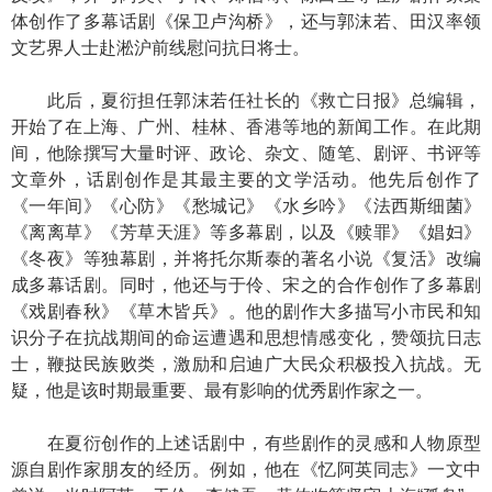
体创作了多幕话剧《保卫卢沟桥》，还与郭沫若、田汉率领
文艺界人士赴淞沪前线慰问抗日将士。
此后，夏衍担任郭沫若任社长的《救亡日报》总编辑，
开始了在上海、广州、桂林、香港等地的新闻工作。在此期
间，他除撰写大量时评、政论、杂文、随笔、剧评、书评等
文章外，话剧创作是其最主要的文学活动。他先后创作了
《一年间》《心防》《愁城记》《水乡吟》《法西斯细菌》
《离离草》《芳草天涯》等多幕剧，以及《赎罪》《娼妇》
《冬夜》等独幕剧，并将托尔斯泰的著名小说《复活》改编
成多幕话剧。同时，他还与于伶、宋之的合作创作了多幕剧
《戏剧春秋》《草木皆兵》。他的剧作大多描写小市民和知
识分子在抗战期间的命运遭遇和思想情感变化，赞颂抗日志
士，鞭挞民族败类，激励和启迪广大民众积极投入抗战。无
疑，他是该时期最重要、最有影响的优秀剧作家之一。
在夏衍创作的上述话剧中，有些剧作的灵感和人物原型
源自剧作家朋友的经历。例如，他在《忆阿英同志》一文中