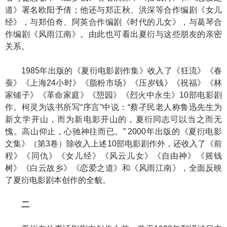
道》署名欧阳予倩；他还与郑正秋、洪深等合作编剧《女儿
经》，与郑伯奇、阿英合作编剧《时代的儿女》，与葛琴合
作编剧《风雨江南》。由此也可看出夏衍与这些朋友的亲密
关系。
1985年出版的《夏衍电影剧作集》收入了《狂流》《春
蚕》《上海24小时》《脂粉市场》《压岁钱》《祝福》《林
家铺子》《革命家庭》《憩园》《烈火中永生》10部电影剧
作。柯灵为该书所写“序言”中说：“蔡孑民老人称鲁迅先生为
新文学开山，而为新电影开山的，夏衍同志可以当之而无
愧。高山仰止，心驰神往而已。” 2000年出版的《夏衍电影
文集》（第3卷）除收入上述10部电影剧作外，还收入了《前
程》《同仇》《女儿经》《风云儿女》《自由神》《摇钱
树》《白云故乡》《恋爱之道》和《风雨江南》，全面反映
了夏衍电影剧本创作的全貌。
二