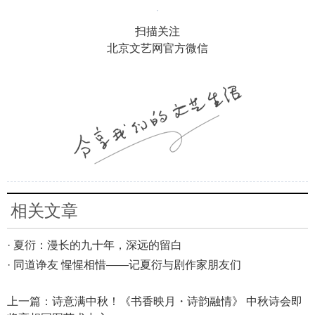
扫描关注
北京文艺网官方微信
相关文章
· 夏衍：漫长的九十年，深远的留白
· 同道诤友 惺惺相惜——记夏衍与剧作家朋友们
上一篇：
诗意满中秋！《书香映月・诗韵融情》 中秋诗会即