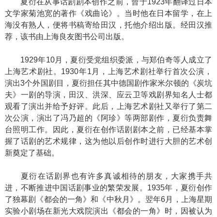
夏衍在从事话剧剧本创作之前，曾于1923年翻译过日本
文学家菊池宽的著作《戏曲论》。当时他在日本留学，在上
海没有熟人，便将书稿寄给田汉，托他介绍出版。经田汉推
荐，该书由上海良友图书公司出版。
1929年10月，夏衍受党组织委派，与郑伯奇等人成立了
上海艺术剧社。1930年1月，上海艺术剧社举行首次公演，
演出3个外国剧目，夏衍担任其中德国剧作家米尔顿的《炭坑
夫》一剧的导演，田汉、洪深、应云卫等戏剧界知名人士都
观看了演出并给予好评。此后，上海艺术剧社又举行了第二
次公演，演出了冯乃超的《阿珍》等两部剧作，夏衍负责舞
台照明工作。因此，夏衍在创作话剧剧本之前，已经基本掌
握了话剧的艺术规律，这为他以后创作时进行大胆的艺术创
新奠定了基础。
夏衍在话剧界也有许多真诚相待的朋友，大家携手共
进，不断推进中国话剧事业的繁荣发展。1935年，夏衍创作
了独幕剧《都会的一角》和《中秋月》。翌年6月，上海星期
实验小剧场在新光大戏院演出《都会的一角》时，因被认为