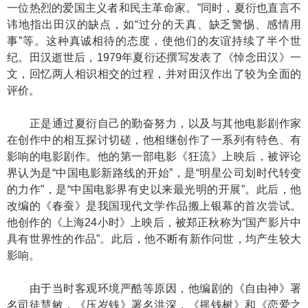
一位热烈的爱国主义者和民主革命家。”同时，夏衍也直言不
讳地指出田汉的缺点，如“过分的天真、缺乏警惕、感情用
事”等。这种真诚相待的态度，使他们的友谊持续了半个世
纪。田汉逝世后，1979年夏衍还撰写发表了《悼念田汉》一
文，回忆两人相识相交的过程，并对田汉作出了较为全面的
评价。
正是通过夏衍自己的勤奋努力，以及与其他电影剧作家
在创作中的相互探讨切磋，他相继创作了一系列有特色、有
影响的电影剧作。他的第一部电影《狂流》上映后，被评论
界认为是“中国电影新路线的开始”，是“明星公司划时代转变
的力作”，是“中国电影界有史以来最光明的开展”。此后，他
改编的《春蚕》是我国现代文学作品搬上银幕的首次尝试。
他创作的《上海24小时》上映后，被郑正秋称为“国产影片中
具有世界性的作品”。此后，他不断有新作问世，均产生较大
影响。
由于当时客观环境严酷等原因，他编剧的《自由神》署
名司徒慧敏，《压岁钱》署名洪深，《摇钱树》和《恋爱之