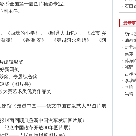
影系全国第一届图片摄影专业。
心副主任。
最新更
《西珠的小学》、《昭通大山包》、《城市 乡
海湖》、《香港 雾》、《穿越阿尔卑斯》、《阿
· 走
· 吴莎
· 苏海
片编辑银奖
· 祁野
好新闻奖
· 吕梓
奖、专题综合奖。
· 李琰
道奖（图片类）
· 李响
摄影大赛艺术类优秀作品奖
· 冯琦
大使馆《走进中国——俄文中国首发式大型图片展
报封面回顾展暨新中国汽车发展图片展》
—纪念中国改革开放30年图片展》
记忆——人民画报报道图片展》