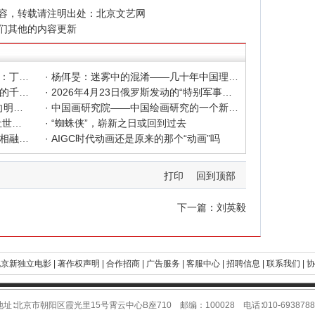
容，转载请注明出处：
北京文艺网
们其他的内容更新
· 色彩之外 Au delà de la polychromie：丁绍光、杨佴旻、Alain Cardenas·Castro巴黎展
· 杨佴旻：迷雾中的混淆——几十年中国理论界对"先锋"的误读，对创作的误导
· 杨佴旻：当代回响，贾平凹与文人画的千年续章
· 2026年4月23日俄罗斯发动的“特别军事行动”已进入第5个年头，俄乌局势最新综述
· 2025北京文艺网诗人奖：98岁诗人向明荣获特别奖，陈东东荣获诗人奖，茱萸荣获年度诗人奖！
· 中国画研究院——中国绘画研究的一个新开篇
· 中新社东西问采访实录｜ 杨佴旻：让世界走向中国绘画
· “蜘蛛侠”，崭新之日或回到过去
· 国家话剧院新版《青蛇》：写意写实相融 跳出跳进自由
· AIGC时代动画还是原来的那个“动画”吗
打印
回到顶部
下一篇：
刘英毅
京新独立电影 |
著作权声明 |
合作招商 |
广告服务 |
客服中心 |
招聘信息 |
联系我们 |
协
地址∶北京市朝阳区霞光里15号霄云中心B座710 邮编：100028 电话∶010-6938788