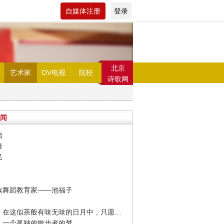
自媒体注册
登录
北京
艺术家
OV电视
院校
诗歌网
闻
陆
峰
民
鲜族舞蹈教育家——池福子
· 冯唐：在这似茶般有味无味的日月中，只愿你我间或有酒得进。
梭：一个孤独的散步者的梦