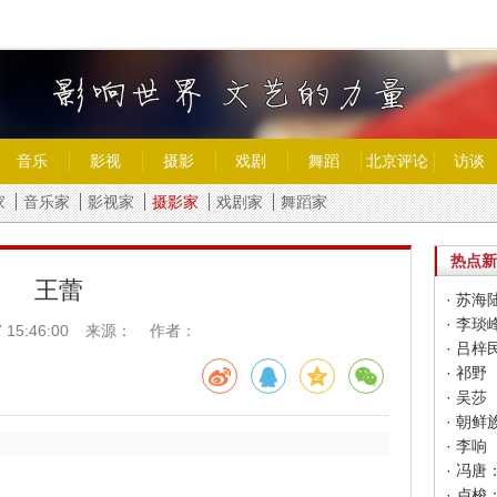
音乐
影视
摄影
戏剧
舞蹈
北京评论
访谈
家
音乐家
影视家
摄影家
戏剧家
舞蹈家
热点新
王蕾
· 苏海
· 李琰
 15:46:00
来源： 作者：
· 吕梓
· 祁野
· 吴莎
· 朝
· 李响
· 卢