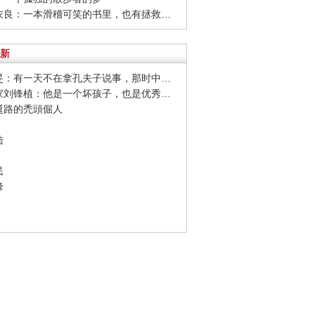
· 石田衣良：一本滑稽可笑的书里，也有拯救生命的力量
新
· 杨佴旻：有一天不在拿孔夫子说事，那时中国已经变好
· 油画家刘锋植：他是一个坏孩子，也是优秀的艺术家
荒誕路的禿頭倔人
陆
民
峰