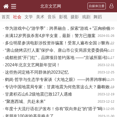
北京文艺网
自媒体注册
首页
社会
文学
美术
音乐
影视
摄影
戏剧
舞蹈
· 华为游戏中心“游学季”：跨界融合，探索“游戏＋”正向价值
2024-01-30
· 未满12岁男孩杀害4岁半女童，最新：警方已撤案
2024-01-26
· 多位明星参演电影涉投资诈骗案！受害人遍布全国，警方征集线索→
2024-01-22
· “唐山烧烤店打人案”保护伞、唐山市公安局原党委委员马爱军获刑12年
2024-01-22
· 成都抢抓“开门红”，品牌项目签约落地 ——“京诚所至·引以为蓉”成都会展推介会在北京举行
2024-01-17
· 2024年北京文艺网新年贺词！
2023-12-31
· 这些热词定格不同群体的2023记忆
2023-12-25
· 鹤岗·哲学与生态学专家谈《大地之眼》——跨界跨学科研讨之一
2023-12-25
· 专访中国地震局专家：甘肃地震为何危害这么大？最有效的防震措施是什么？
2023-12-19
· 甘肃积石山6.2级地震已致127人遇难
2023-12-19
· “聚惠西城、共赴未来”
2023-12-12
· 年度十大流行语在沪发布！你有“双向奔赴”的“搭子”吗
2023-12-05
· 老朋友100岁的基辛格走了
2023-11-30