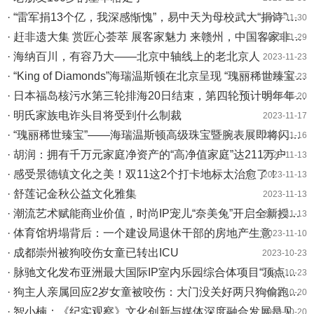
· “雷军捐13个亿，我深感惭愧”，易中天为母校武大“捐诗”，96字“换来”100万元捐赠
2023-11-30
· 赶非遗大集 赏匠心荟萃 展客家魅力 来赣州，中国客家非遗大会即将启幕
2023-11-29
· 海纳百川，有容乃大——北京中轴线上的老北京人
2023-11-23
· “King of Diamonds”海瑞温斯顿在北京呈现 “瑰丽稀世臻宝”高级珠宝暨腕表展
2023-11-23
· 日本福岛核污水第三轮排海20日结束，第四轮预计明年年初开始
2023-11-20
· 明氏家族电诈头目将受到什么制裁
2023-11-17
· “瑰丽稀世臻宝”——海瑞温斯顿高级珠宝暨腕表展即将闪耀京城
2023-11-16
· 胡润：拥有千万元家庭净资产的“高净值家庭”达211万户
2023-11-13
· 感受景德镇文化之美！双11这2个打卡地标太治愈了！
2023-11-13
· 舒莲记金秋公益文化雅集
2023-11-13
· 潮流艺术赋能商业价值，时尚IP宠儿“奈美兔”开启全新授权发展之路
2023-11-13
· 体育馆坍塌背后：一个建设局退休干部的房地产生意
2023-11-10
· 成都崇州被狗咬伤女童已转出ICU
2023-10-23
· 脉驰文化发布亚洲最大国际IP室内乐园综合体项目“顶点公园” 携手通城建和四大国际IP集团聚力打造
2023-10-23
· 狗主人亲属回应2岁女童被咬伤：大门没关好两只狗偷跑出门
2023-10-20
· 智小楠：《纪实观察》文化创新与媒体深度融合发展是见证城市更新的时代变革
2023-10-20