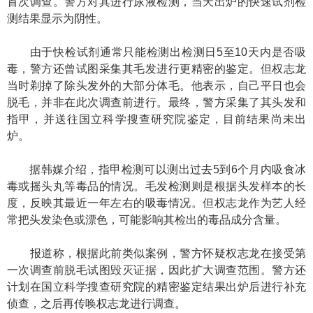
首次调查。警方对其进行尿液检测，当天出炉的快速试剂检
测结果显示为阴性。
由于快检试剂通常只能检测出检测日5至10天内是否吸
毒，警方还曾试图采集其毛发进行更精密的鉴定。但权志龙
当时剃掉了除头发外的大部分体毛。他表示，自己平日也会
脱毛，并非在此次调查前进行。最终，警方采集了其头发和
指甲，并送往国立科学搜查研究院鉴定，目前结果尚未出
炉。
据韩媒介绍，指甲检测可以测出过去5到6个月内吸食冰
毒或摇头丸等毒品的情况。毛发检测则是根据头发样本的长
度，反映其最近一年左右的吸毒情况。但权志龙作为艺人经
常把头发染色或漂色，可能影响其检出的毒品成分含量。
报道称，根据此前类似案例，警方怀疑权志龙在接受第
一次调查前脱毛试图毁灭证据，因此扩大调查范围。警方还
计划在国立科学搜查研究院的精密鉴定结果出炉后进行补充
侦查，之后再传唤权志龙进行调查。