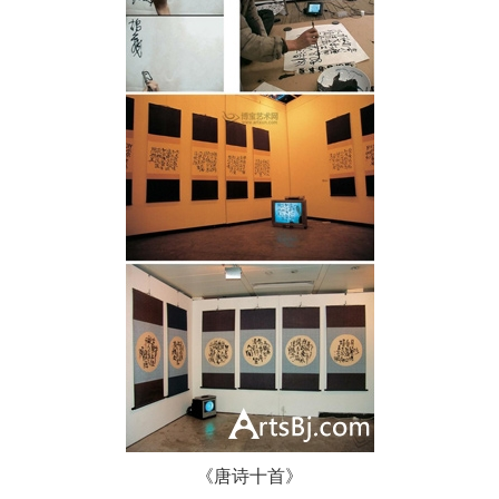
《唐诗十首》