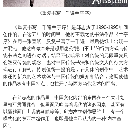
《重复书写一千遍兰亭序》
《重复书写一千遍兰亭序》
是邱志杰于1990-1995年间
创作的。在这五年的时间里，他将王羲之的书法作品《兰亭
序》在同一张宣纸上反复书写了一千遍，最后使纸上出现一
片混沌。他这样做本来是想用愚公“挖山不止”的行为方式与传
统书法之间进行对话，结果不仅暗示了对传统的无限重复只
会毁灭传统的观念，也对中国传统书法和传统文人的行为方
式进行了解构。特别值得一提的是，在具体的创作中，艺术
家还将新兴的艺术载体与中国传统的媒介相结合，这既使他
的作品极有中国特点，也拉开了与西方当代艺术的距离。
在邱志杰的作品里，中国文化内部的东西在三个大计划
里相互贯通糅合，但里面又暗含着现代的诸多因素，甚至有
以儒雅面目出现的马航等等。邱志杰在创作思维上，有一个
模式化的东西在起作用，也即是他自己认为的一种“内在基
因”。