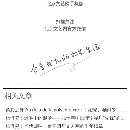
北京文艺网手机版
扫描关注
北京文艺网官方微信
相关文章
· 色彩之外 Au delà de la polychromie：丁绍光、杨佴旻、Alain Cardenas·Castro巴黎展
· 杨佴旻：迷雾中的混淆——几十年中国理论界对"先锋"的误读，对创作的误导
· 杨佴旻：当代回响，贾平凹与文人画的千年续章