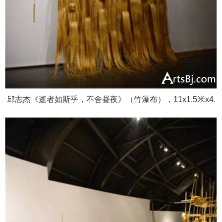
邱志杰《逝者如斯乎，不舍昼夜》（竹瀑布），11x1.5米x4.