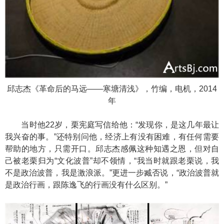
邱志杰《革命后的马远——寒塘清浅》，竹编，电机，2014
年
当时他22岁，栗宪庭写信给他：“发现你，是这几年最让
我兴奋的事。”还特别问他，经济上有没有困难，有任何需要
帮助的地方，只需开口。邱志杰感佩这种知遇之恩，但对自
己被老栗归为“文化波普”却不领情，“我当时就跟老栗说，我
不是政治波普，我是激浪派。”更进一步臧否说，“政治波普就
是政治行画，跟陈逸飞的行画没有什么区别。”