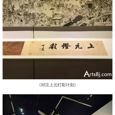
《邱注上元灯彩计划》