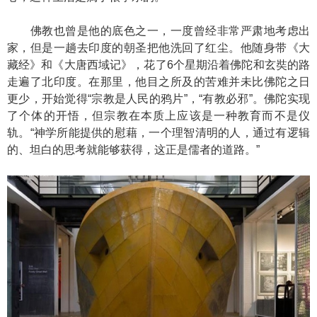
佛教也曾是他的底色之一，一度曾经非常严肃地考虑出
家，但是一趟去印度的朝圣把他洗回了红尘。他随身带《大
藏经》和《大唐西域记》，花了6个星期沿着佛陀和玄奘的路
走遍了北印度。在那里，他目之所及的苦难并未比佛陀之日
更少，开始觉得“宗教是人民的鸦片”，“有教必邪”。佛陀实现
了个体的开悟，但宗教在本质上应该是一种教育而不是仪
轨。“神学所能提供的慰藉，一个理智清明的人，通过有逻辑
的、坦白的思考就能够获得，这正是儒者的道路。”