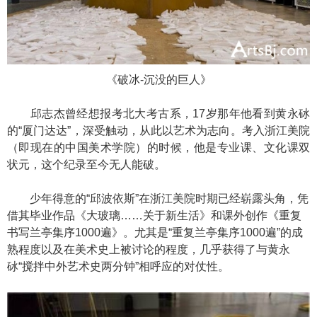
《破冰-沉没的巨人》
邱志杰曾经想报考北大考古系，17岁那年他看到黄永砅
的“厦门达达”，深受触动，从此以艺术为志向。考入浙江美院
（即现在的中国美术学院）的时候，他是专业课、文化课双
状元，这个纪录至今无人能破。
少年得意的“邱波依斯”在浙江美院时期已经崭露头角，凭
借其毕业作品《大玻璃……关于新生活》和课外创作《重复
书写兰亭集序1000遍》。尤其是“重复兰亭集序1000遍”的成
熟程度以及在美术史上被讨论的程度，几乎获得了与黄永
砅“搅拌中外艺术史两分钟”相呼应的对仗性。