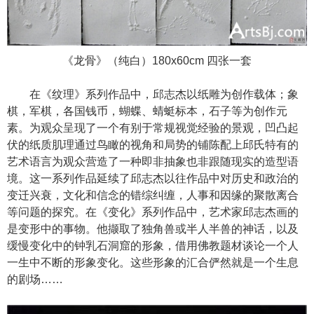
《龙骨》（纯白）180x60cm 四张一套
在《纹理》系列作品中，邱志杰以纸雕为创作载体；象
棋，军棋，各国钱币，蝴蝶、蜻蜓标本，石子等为创作元
素。为观众呈现了一个有别于常规视觉经验的景观，凹凸起
伏的纸质肌理通过鸟瞰的视角和局势的铺陈配上邱氏特有的
艺术语言为观众营造了一种即非抽象也非跟随现实的造型语
境。这一系列作品延续了邱志杰以往作品中对历史和政治的
变迁兴衰，文化和信念的错综纠缠，人事和因缘的聚散离合
等问题的探究。在《变化》系列作品中，艺术家邱志杰画的
是变形中的事物。他撷取了独角兽或半人半兽的神话，以及
缓慢变化中的钟乳石洞窟的形象，借用佛教题材谈论一个人
一生中不断的形象变化。这些形象的汇合俨然就是一个生息
的剧场……