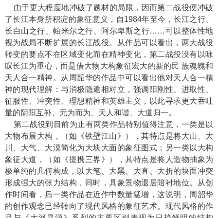
由于更大程度地冲破了题材的局限，因而第二战役便冲破
了长江本身所积淀的象征意义，自1984年至今，长江之行、
长白山之行、帕米尔之行、阿尔卑斯之行……可以整体性地
视为战局不断扩展的长江战役。从作品可以看出，两大战役
转变的要点不在区域变化而在精神变化，第二战役没有以咏
叹长江为重心，而是借大物大构象征宏大的新的民 族魂魄和
天人合一精神。从周韶华的作品中可以看出他对天人合一精
神的现代理解：与消极隐遁相对立，强调阳刚性、进取性、
征服性、冲突性、理想精神和英雄主义，以此寻求更大吞吐
量的阴阳互补、无为而为、天人和谐、大道归一。
第二战役到目前为止有两类作品特别值得注意，一类是以
大物布展大构，（如《铁壁江山》），其特点是将大山、大
川、大气、大漠简化为大块大面的象征图式；另一类以大构
象征大道，（如《提携三界》），其特点是将人造物抽象为
极单纯的几何构成，以大笔、大黑、大直、大折的块面冲突
形成强大的张力结构，同时，具象景物退居陪衬地位。从创
作时间看，后一类作品在近作中数量猛增，这说明，周韶华
的创作观念已经转向了现代风格的象征艺术。现代风格的作
品与《大河寻源》系列的主要区别表现为日趋鲜明的结构