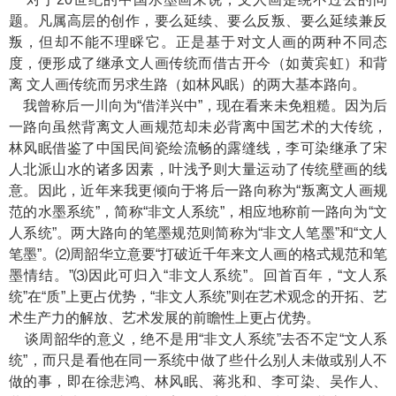
题。凡属高层的创作，要么延续、要么反叛、要么延续兼反
叛，但却不能不理睬它。正是基于对文人画的两种不同态
度，便形成了继承文人画传统而借古开今（如黄宾虹）和背
离 文人画传统而另求生路（如林风眠）的两大基本路向。
我曾称后一川向为“借洋兴中”，现在看来未免粗糙。因为后
一路向虽然背离文人画规范却未必背离中国艺术的大传统，
林风眠借鉴了中国民间瓷绘流畅的露缝线，李可染继承了宋
人北派山水的诸多因素，叶浅予则大量运动了传统壁画的线
意。因此，近年来我更倾向于将后一路向称为“叛离文人画规
范的水墨系统”，简称“非文人系统”，相应地称前一路向为“文
人系统”。两大路向的笔墨规范则简称为“非文人笔墨”和“文人
笔墨”。⑵周韶华立意要“打破近千年来文人画的格式规范和笔
墨情结。”⑶因此可归入“非文人系统”。回首百年，“文人系
统”在“质”上更占优势，“非文人系统”则在艺术观念的开拓、艺
术生产力的解放、艺术发展的前瞻性上更占优势。
谈周韶华的意义，绝不是用“非文人系统”去否不定“文人系
统”，而只是看他在同一系统中做了些什么别人未做或别人不
做的事，即在徐悲鸿、林风眠、蒋兆和、李可染、吴作人、