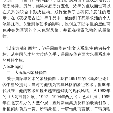
笔墨格律。另外，施墨未必墨分五色，浓黑的点线面也可以
在关系的咬合中形成佳构。或许受到了古碑拓片意味的启
示，在《夜探唐古拉》等作品中，他触到了死墨求活的个人
笔墨规范。3.受荆楚艺术的影响，他创立了以浓重的黑红两
色冲突为基调的个人色彩风格，并正在摸索飞动的笔墨格
律。
“以东方融汇西方”，⑺是周韶华在“非文人系统”中的独特坐
标。从中国艺术的大传统入手，是周韶华在两大水墨系统中
的独特坐标。
[NextPage]
二 大魂魄和象征倾向
关于周韶华艺术的象征倾向，我在1991年的《新象征论》
⑻中曾经提到，当时将他视为古典风格的象征艺术，但90年
代以来，他的艺术却显出越来越鲜明的现代风格。从1983年
的《大河寻源》展，1992、1994年两度《世纪风》展，1995
年在北京举办的大型个展，直到新画集所反映的最新创作，
象征倾向前后一贯。所谓象征，一谓借此而言彼，二谓所喻