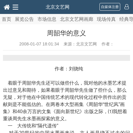
北京文艺网
自媒体注册
首页
展览公告
市场信息
北京文艺网画廊
现场传真
经典
周韶华的意义
2008-01-07 18:01:34
来源：北京文艺网 作者：
作者：刘骁纯
着眼于周韶华先生还可以做些什么，我对他的水墨艺术提
出过意见和期待，如果着眼于周韶华先生做了些什么，那么
无疑，对于他在中国传统艺术的现代转化过程中所作出的贡
献则是不能低估的。在两卷本大型画集《周韶华“世纪风”画
集》和40余万言的文集《面向新世纪》出版之际，⑴我想着
重谈周先生水墨画探索的意义。
一 大传统和“隔代遗传”
对于20世纪的中国水墨画来说，文人画是绕不过去的问