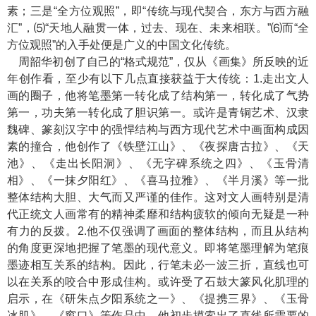
素；三是“全方位观照”，即“传统与现代契合，东方与西方融
汇”，⑸“天地人融贯一体，过去、现在、未来相联。”⑹而“全
方位观照”的入手处便是广义的中国文化传统。
周韶华初创了自己的“格式规范”，仅从《画集》所反映的近
年创作看，至少有以下几点直接获益于大传统：1.走出文人
画的圈子，他将笔墨第一转化成了结构第一，转化成了气势
第一，功夫第一转化成了胆识第一。或许是青铜艺术、汉隶
魏碑、篆刻汉字中的强悍结构与西方现代艺术中画面构成因
素的撞合，他创作了《铁壁江山》、《夜探唐古拉》、《天
池》、《走出长阳洞》、《无字碑系统之四》、《玉骨清
相》、《一抹夕阳红》、《喜马拉雅》、《半月溪》等一批
整体结构大胆、大气而又严谨的佳作。这对文人画特别是清
代正统文人画常有的精神柔靡和结构疲软的倾向无疑是一种
有力的反拨。2.他不仅强调了画面的整体结构，而且从结构
的角度更深地把握了笔墨的现代意义。即将笔墨理解为笔痕
墨迹相互关系的结构。因此，行笔未必一波三折，直线也可
以在关系的咬合中形成佳构。或许受了石鼓大篆风化肌理的
启示，在《研朱点夕阳系统之一》、《提携三界》、《玉骨
冰肌》、《窗口》等作品中，他初步摸索出了直线所需要的