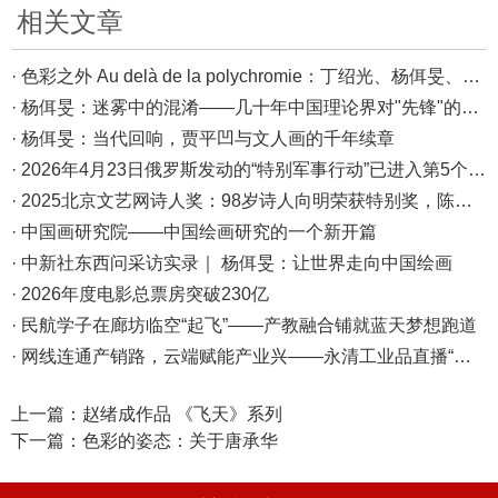
相关文章
· 色彩之外 Au delà de la polychromie：丁绍光、杨佴旻、Alain Cardenas·Castro巴黎展
· 杨佴旻：迷雾中的混淆——几十年中国理论界对"先锋"的误读，对创作的误导
· 杨佴旻：当代回响，贾平凹与文人画的千年续章
· 2026年4月23日俄罗斯发动的“特别军事行动”已进入第5个年头，俄乌局势最新综述
· 2025北京文艺网诗人奖：98岁诗人向明荣获特别奖，陈东东荣获诗人奖，茱萸荣获年度诗人奖！
· 中国画研究院——中国绘画研究的一个新开篇
· 中新社东西问采访实录｜ 杨佴旻：让世界走向中国绘画
· 2026年度电影总票房突破230亿
· 民航学子在廊坊临空“起飞”——产教融合铺就蓝天梦想跑道
· 网线连通产销路，云端赋能产业兴——永清工业品直播“播”出转型新天地
上一篇：
赵绪成作品 《飞天》系列
下一篇：
色彩的姿态：关于唐承华