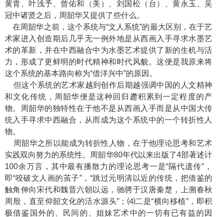
黄胄、叶浅予、曾佑和（美）、刘国松（台）、黄永玉、吴
冠中诸贤之后，周韶华又提供了些什么。
在周韶华之前，这个系统与“文人系统”的最大区别，在于艺
术家进入创造期后几乎无一例外地是从西画入手寻求水墨艺
术的革新，并在中西融合中为水墨艺术提供了新的生机与活
力，形成了更鲜明的时代精神和时代风貌。这便是我原来将
这个系统的基本路向称为“借洋兴中”的原因。
但这个系统的艺术家越到创作后期越强调中国的人文精神
和文化传统，周韶华便是这种回归趱积累到一定程度的产
物。周韶华的独特性在于他不是从西画入手而是从中国大传
统入手寻求中西融合，从而成为这个系统中的一个转折性人
物。
周韶华之所以能成为转折性人物，在于他理论思考和艺术
实践双向努力的系统性。周韶华80年代以来出版了4部著述计
100余万言，其中最有播散力的理论思考一是“隔代遗传”，
即“咬破文人画的茧子”，“跳过元明清以近的传统，把借鉴的
触角伸向宋代和魏晋六朝以远，驰骋于汉唐秦楚，上溯春秋
周殷，直至仰韶文化的活水源头”；⑷二是“横向移植”，即积
极借鉴国外的、民间的、姐妹艺术中的一切有已有益的因