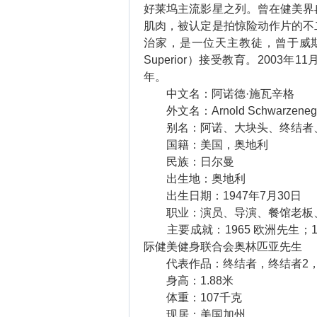
好莱坞主流影星之列。曾在健美界
肌肉，被认定是拍惊险动作片的不
治家，是一位天主教徒，曾于威斯康星大学苏
Superior）接受教育。2003
年。
中文名：阿诺德·施瓦辛格
外文名：Arnold Schwarzeneg
别名：阿诺、大块头、终结者
国籍：美国，奥地利
民族：日尔曼
出生地：奥地利
出生日期：1947年7月30日
职业：演员、导演、餐馆老板
主要成就：1965 欧洲先生；19
际健美健身联合会奥林匹亚先生
代表作品：终结者，终结者2，
身高：1.88米
体重：107千克
现居：美国加州