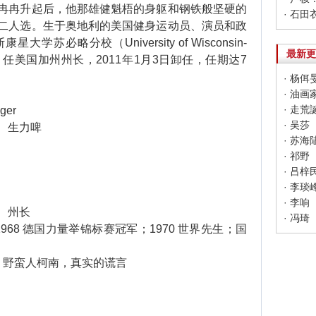
冉冉升起后，他那雄健魁梧的身躯和钢铁般坚硬的
二人选。生于奥地利的美国健身运动员、演员和政
必略分校（University of Wisconsin-
最新更
年11月任美国加州州长，2011年1月3日卸任，任期达7
· 走
ger
· 吴莎
、生力啤
· 苏海
· 祁野
· 吕梓
· 李琰
· 李响
、州长
· 冯琦
68 德国力量举锦标赛冠军；1970 世界先生；国
野蛮人柯南，真实的谎言