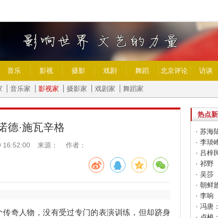
音乐
影视
摄影
戏剧
舞蹈
北京评论
访谈
家
音乐家
影视家
摄影家
戏剧家
舞蹈家
热点新
诺德·施瓦辛格
· 苏海
· 李琰
 16:52:00
来源： 作者：
· 吕梓
· 祁野
· 吴莎
· 朝
· 李响
传奇人物，没有受过专门的表演训练，但却跻身
· 卢