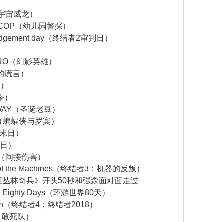
）
L（宇宙威龙）
N COP（幼儿园警探）
udgement day（终结者2审判日）
HERO（幻影英雄）
实的谎言）
世）
令）
E WAY（圣诞老豆）
IN（蝙蝠侠与罗宾）
魔鬼末日）
六日）
age（间接伤害）
se of the Machines（终结者3：机器的反叛）
《丛林奇兵》开头50秒和强森面对面走过
in Eighty Days（环游世界80天）
ation（终结者4；终结者2018）
es（敢死队）