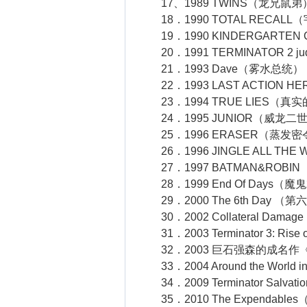
17、1989 TWINS（龙兄鼠弟
18．1990 TOTAL RECAL
19．1990 KINDERGARTE
20．1991 TERMINATOR 2 j
21．1993 Dave（雾水总统）
22．1993 LAST ACTION 
23．1994 TRUE LIES（真
24．1995 JUNIOR（威龙二
25．1996 ERASER（蒸发密
26．1996 JINGLE ALL TH
27．1997 BATMAN&ROB
28．1999 End Of Days（
29．2000 The 6th Day （第
30．2002 Collateral Dam
31．2003 Terminator 3: Ri
32．2003 巨石强森的成名作
33．2004 Around the World 
34．2009 Terminator Salv
35．2010 The Expendabl