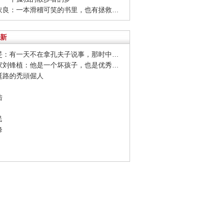
· 石田衣良：一本滑稽可笑的书里，也有拯救生命的力量
新
· 杨佴旻：有一天不在拿孔夫子说事，那时中国已经变好
· 油画家刘锋植：他是一个坏孩子，也是优秀的艺术家
荒誕路的禿頭倔人
陆
民
峰