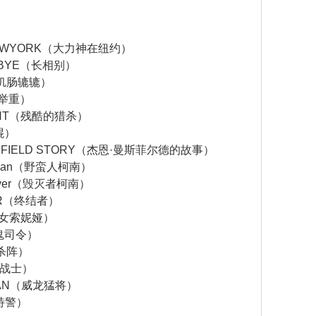
 NEWYORK（大力神在纽约）
DBYE（长相别）
（饥肠辘辘）
（举重）
UNT（残酷的猎杀）
棍）
NSFIELD STORY（杰恩·曼斯菲尔德的故事）
arian（野蛮人柯南）
royer（毁灭者柯南）
OR（终结者）
发女索妮娅）
鬼司令）
鬼杀阵）
血战士）
MAN（威龙猛将）
场特警）