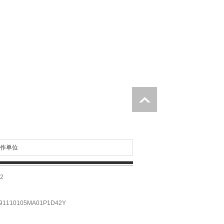
作单位
2
10105MA01P1D42Y