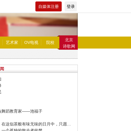
自媒体注册
登录
北京
艺术家
OV电视
院校
诗歌网
闻
陆
峰
民
鲜族舞蹈教育家——池福子
· 冯唐：在这似茶般有味无味的日月中，只愿你我间或有酒得进。
梭：一个孤独的散步者的梦