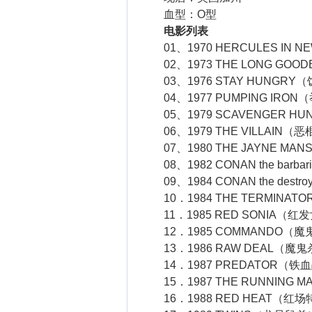
血型：O型
电影列表
01、1970 HERCULES IN
02、1973 THE LONG GOO
03、1976 STAY HUNGRY
04、1977 PUMPING IRON
05、1979 SCAVENGER H
06、1979 THE VILLAIN（恶
07、1980 THE JAYNE MA
08、1982 CONAN the barb
09、1984 CONAN the dest
10．1984 THE TERMINAT
11．1985 RED SONIA（红
12．1985 COMMANDO（魔
13．1986 RAW DEAL（魔
14．1987 PREDATOR（铁
15．1987 THE RUNNING 
16．1988 RED HEAT（红