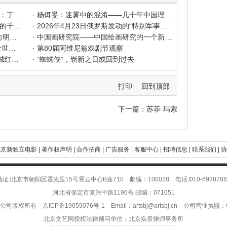
· 色彩之外 Au delà de la polychromie：丁绍光、杨佴旻、Alain Cardenas·Castro巴黎展
· 杨佴旻：迷雾中的混淆——几十年中国理论界对"先锋"的误读，对创作的误导
· 杨佴旻：当代回响，贾平凹与文人画的千年续章
· 2026年4月23日俄罗斯发动的“特别军事行动”已进入第5个年头，俄乌局势最新综述
· 2025北京文艺网诗人奖：98岁诗人向明荣获特别奖，陈东东荣获诗人奖，茱萸荣获年度诗人奖！
· 中国画研究院——中国绘画研究的一个新开篇
· 中新社东西问采访实录｜ 杨佴旻：让世界走向中国绘画
· 第80届阿维尼翁戏剧节观察
· 600年匠心传承遇上国潮文创——大城红木文化产业年销80亿的“火”与“活”
· “蜘蛛侠”，崭新之日或回到过去
打印
回到顶部
下一篇：
苏菲·玛索
京新独立电影 |
著作权声明 |
合作招商 |
广告服务 |
客服中心 |
招聘信息 |
联系我们 |
协
地址∶北京市朝阳区霞光里15号霄云中心B座710 邮编：100028 电话∶010-6938788
河北省保定市复兴中路1196号 邮编：071051
限公司版权所有
京ICP备19059076号-1
Email：
artsbj@artsbj.cn
公司营业执照：911
北京文艺网授权法律顾问单位：
北京实景律师事务所