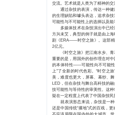
交流。艺术就是人类为了精神的交
通过杂技的表演，传达一种健康
的生理缺陷和噱头表达，追求杂技
可能性与不可能性上的选择以及能
多媒体技术在杂技演出中已经屡
方兴未艾，典型的例子就是由上海
剧《ERA——时空之旅》。这部
2亿元。
《时空之旅》把江南水乡、青花
重要的是，用国外的创作理念对中
的本体特性——可能性向不可能性
上”了全新的时代色彩。“时空之
美，难度也更大，屏幕、幕纱、舞台
LED，但在杂技与舞台高科技的
技可能性与等待性的审美性。这种
疑在一定程度上代表了中国杂技民
就表演形态来说，杂技是一种极
还是中国传统“撂地”式的百戏，
不应该局限在国内外的大城市。世