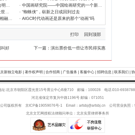
· 2025北京文艺网诗人奖：98岁诗人向明荣获特别奖，陈东东荣获诗人奖，茱萸荣获年度诗人奖！
· 中国画研究院——中国绘画研究的一个新开篇
· 中新社东西问采访实录｜ 杨佴旻：让世界走向中国绘画
· “蜘蛛侠”，崭新之日或回到过去
· 国家话剧院新版《青蛇》：写意写实相融 跳出跳进自由
· AIGC时代动画还是原来的那个“动画”吗
打印
回到顶部
列叫好
下一篇：
演出票价低一些让市民得实惠
京新独立电影 |
著作权声明 |
合作招商 |
广告服务 |
客服中心 |
招聘信息 |
联系我们 |
协
地址∶北京市朝阳区霞光里15号霄云中心B座710 邮编：100028 电话∶010-6938788
河北省保定市复兴中路1196号 邮编：071051
限公司版权所有
京ICP备19059076号-1
Email：
artsbj@artsbj.cn
公司营业执照：911
北京文艺网授权法律顾问单位：
北京实景律师事务所