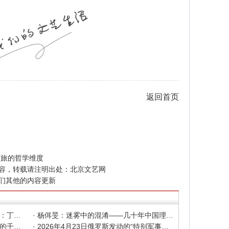
返回首页
之旅的哲学维度
容，转载请注明出处：
北京文艺网
们其他的内容更新
· 色彩之外 Au delà de la polychromie：丁绍光、杨佴旻、Alain Cardenas·Castro巴黎展
· 杨佴旻：迷雾中的混淆——几十年中国理论界对"先锋"的误读，对创作的误导
· 杨佴旻：当代回响，贾平凹与文人画的千年续章
· 2026年4月23日俄罗斯发动的“特别军事行动”已进入第5个年头，俄乌局势最新综述