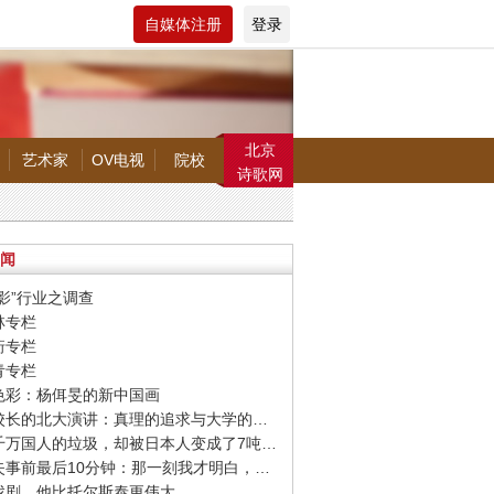
自媒体注册
登录
北京
艺术家
OV电视
院校
诗歌网
闻
电影”行业之调查
林专栏
珩专栏
青专栏
返色彩：杨佴旻的新中国画
· 哈佛校长的北大演讲：真理的追求与大学的使命
· 害惨千万国人的垃圾，却被日本人变成了7吨黄金！
· 飞机失事前最后10分钟：那一刻我才明白，来日并不方长
为戏剧，他比托尔斯泰更伟大