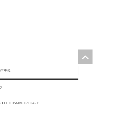
作单位
2
10105MA01P1D42Y