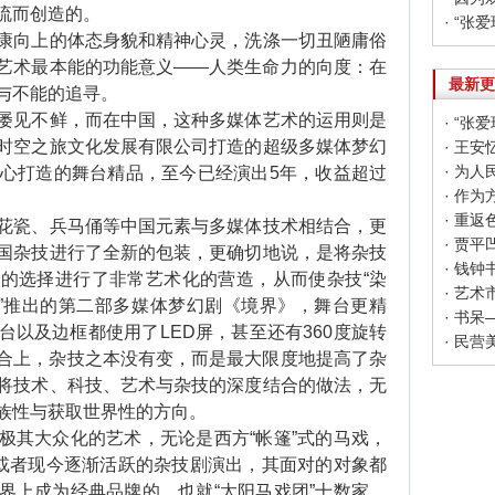
流而创造的。
· “
向上的体态身貌和精神心灵，洗涤一切丑陋庸俗
艺术最本能的功能意义——人类生命力的向度：在
最新更
与不能的追寻。
见不鲜，而在中国，这种多媒体艺术的运用则是
· “
时空之旅文化发展有限公司打造的超级多媒体梦幻
· 为
精心打造的舞台精品，至今已经演出5年，收益超过
· 作
· 重
瓷、兵马俑等中国元素与多媒体技术相结合，更
国杂技进行了全新的包装，更确切地说，是将杂技
· 钱
的选择进行了非常艺术化的营造，从而使杂技“染
· 艺
旅”推出的第二部多媒体梦幻剧《境界》，舞台更精
以及边框都使用了LED屏，甚至还有360度旋转
· 民
融合上，杂技之本没有变，而是最大限度地提高了杂
将技术、科技、艺术与杂技的深度结合的做法，无
族性与获取世界性的方向。
其大众化的艺术，无论是西方“帐篷”式的马戏，
更或者现今逐渐活跃的杂技剧演出，其面对的对象都
界上成为经典品牌的，也就“太阳马戏团”十数家，