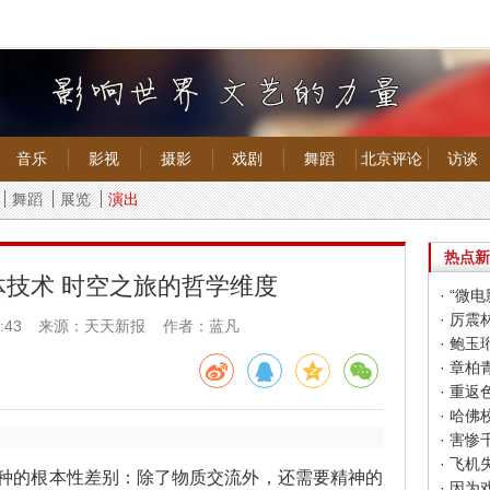
音乐
影视
摄影
戏剧
舞蹈
北京评论
访谈
舞蹈
展览
演出
热点新
技术 时空之旅的哲学维度
· “微
· 厉震
:43
来源：天天新报 作者：蓝凡
· 鲍玉
· 章柏
· 重
的根本性差别：除了物质交流外，还需要精神的
· 因