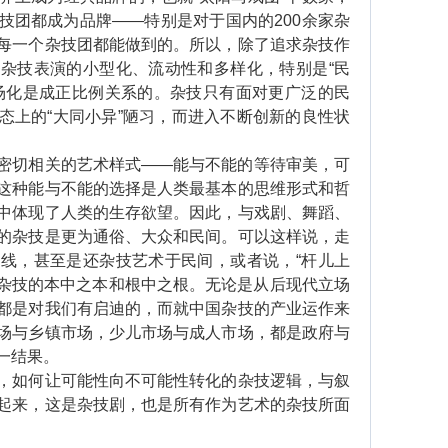
技团都成为品牌——特别是对于国内的200余家杂
每一个杂技团都能做到的。所以，除了追求杂技作
杂技表演的小型化、流动性和多样化，特别是“民
场化是成正比例关系的。杂技只有面对更广泛的民
态上的“大同小异”陋习，而进入不断创新的良性状
切相关的艺术样式——能与不能的等待审美，可
这种能与不能的选择是人类最基本的思维形式和哲
中体现了人类的生存欲望。因此，与戏剧、舞蹈、
的杂技是更为通俗、大众和民间。可以这样说，走
线，甚至是还杂技艺术于民间，或者说，“杆儿上
是杂技的本中之本和根中之根。无论是从后现代立场
都是对我们有启迪的，而就中国杂技的产业运作来
场与乡镇市场，少儿市场与成人市场，都是政府与
一结果。
如何让可能性向不可能性转化的杂技逻辑，与叙
起来，这是杂技剧，也是所有作为艺术的杂技所面