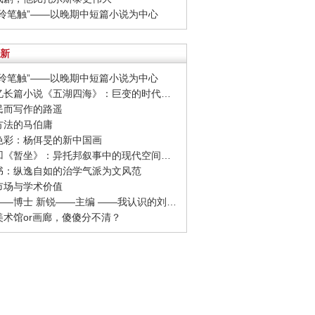
张爱玲笔触”——以晚期中短篇小说为中心
新
张爱玲笔触”——以晚期中短篇小说为中心
· 王安忆长篇小说《五湖四海》：巨变的时代，不变的日常
人民而写作的路遥
为方法的马伯庸
返色彩：杨佴旻的新中国画
· 贾平凹《暂坐》：异托邦叙事中的现代空间焦虑
钟书：纵逸自如的治学气派为文风范
术市场与学术价值
· 书呆——博士 新锐——主编 ——我认识的刘骁纯
营美术馆or画廊，傻傻分不清？