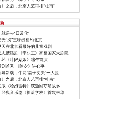
李白》之后，北京人艺再排“杜甫”
新
，就是去“日常化”
妻宏光“携”三味线相约北京
个夏天在北京看最好的儿童戏剧
木忠志携话剧《李尔王》亮相国家大剧院
国儿艺《叶限姑娘》端午首演
天话剧首秀 《除夕》讲心事
立新导新戏，牛莉“妻子丈夫”一人担
李白》之后，北京人艺再排“杜甫”
六乙版《哈姆雷特》获邀回莎翁故乡
老汇经典音乐剧《摇滚学校》首次来华