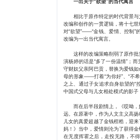
一出关于“欲望”的当代寓言
相比于原作特定的时代背景与文
改编和创作的一贯逻辑，将十七世
对“欲望”——“金钱、爱情、控制”
改编为一出当代寓言。
这样的改编策略削弱了原作批判
演杨婷的话是“多了一份温情”；
守财奴父亲阿巴贡，替换为爱钱如
母的形象——打着“为你好”、“不
之上、通过子女追求自身欲望的“
中国式父母与儿女相处模式的影子
而在后半段剧情上，《哎呦，妈
远。在原著中，作为人文主义高扬
儿女的真爱超越了金钱桎梏，迎来
妈！》当中，爱情则沦为了获得金
在无度挥霍之后，走投无路，不得