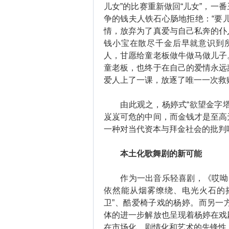
儿女”的比赛重新做回“儿女”，一
争的钱夫人铁石心肠地拒绝：“要
情，放弃为了真爱与自己私奔的仆
钱小宝在散尽千金后早就意识到所
人，甘愿给童老板做牛做马做儿子
童老板，也终于在自己的爱情永远
爱人上了一课，放逐了唯一一次救
由此观之，杨婷式“欲望金字塔
岌岌可危的中间，而金钱才是至高
一种对当代资本与拜金社会的批判
本土化歌舞剧的新可能
作为一出音乐轻喜剧，《哎呦，
依然能从烟雾缭绕、电光火石的摇
卫”、酷爱椅子戏的杨婷。而另一
体的进一步解放也呈现着杨婷在戏
在市场化、剧情化和艺术的先锋性