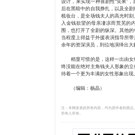
设计，来实现一种喜剧性“笑果”
后在黑暗中的自我挣扎，以及全剧
梳妆台，是全场钱夫人的高光时刻
入金钱欲望的母亲凄凉而荒芜的
围，也打开了全剧的纵深。其他的
当程度上得益于外援表演指导所带
余年的资深演员，到位地演绎出大
稍显可惜的是，这样一出由女编
终没能在绝对主角钱夫人形象的立
待着一个更为丰满的女性形象出现
（编辑：杨晶）
注：本网发表的所有内容，均为原作者的观点
所有人所有。