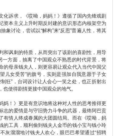
化诉求，《哎呦，妈妈！》遵循了国内先锋戏剧
纪资本主义上升时期反封建的意识形态内核架空为
的抽象讨论，尝试以“解构”来“反思”普遍人性，将其
和讽刺的特质，从而突出了该剧的喜剧性，用导
而另一方面，抽离了中国观众不熟悉的时代背景，将
命的母亲钱夫人，则更容易让观众代入当代中国父
希望儿女受苦”的旗号，实则是强加自我意愿于子女
控制狂”，台词设计让人会心一笑之处，也正折射出
，也使得剧情更接中国观众的地气。
妈！》更是有意识地将这种对人性的思考推得更
标志的爱情是与守旧势力斗争的武器，最终阿巴贡
了有情人终成眷属的大团圆结局。而在《哎呦，妈
钱的工具，顺利偷到钱夫人金币的钱小宝与钱小玲
不灰溜溜地讨钱夫人欢心，眼巴巴希望通过“招聘