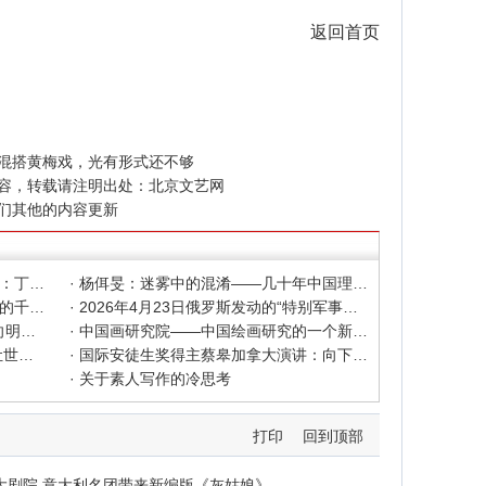
返回首页
混搭黄梅戏，光有形式还不够
容，转载请注明出处：
北京文艺网
们其他的内容更新
· 色彩之外 Au delà de la polychromie：丁绍光、杨佴旻、Alain Cardenas·Castro巴黎展
· 杨佴旻：迷雾中的混淆——几十年中国理论界对"先锋"的误读，对创作的误导
· 杨佴旻：当代回响，贾平凹与文人画的千年续章
· 2026年4月23日俄罗斯发动的“特别军事行动”已进入第5个年头，俄乌局势最新综述
· 2025北京文艺网诗人奖：98岁诗人向明荣获特别奖，陈东东荣获诗人奖，茱萸荣获年度诗人奖！
· 中国画研究院——中国绘画研究的一个新开篇
· 中新社东西问采访实录｜ 杨佴旻：让世界走向中国绘画
· 国际安徒生奖得主蔡皋加拿大演讲：向下扎根，向着幸福奔跑
· 关于素人写作的冷思考
打印
回到顶部
大剧院 意大利名团带来新编版《灰姑娘》