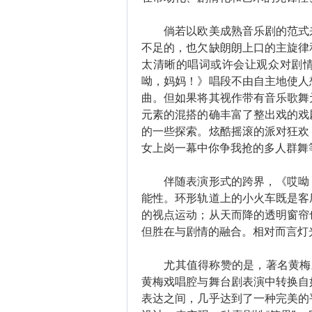
倘若以欧美成熟音乐剧的范式来
不足的，也欠缺朗朗上口的主旋律
太清晰的唱词或许会让观众对剧
呦，妈妈！》唱段不由自主地使人
曲。但如果将其视作带有音乐歌舞
元素的混搭的确丰富了整出戏的戏
的一些探索。炫酷摇滚的派对狂欢
女上岗一幕中你争我抢的多人群舞
伴随表演形式的跨界，《哎呦，
能性。环形轨道上的小火车既是客
的视点运动；从天而降的透明窗帘
但胜在与剧情的融合。相对而言灯
尤其值得称赞的是，著名黄梅戏
黄梅戏唱腔与舞台剧表演中转换自
表达之间，几乎达到了一种完美的