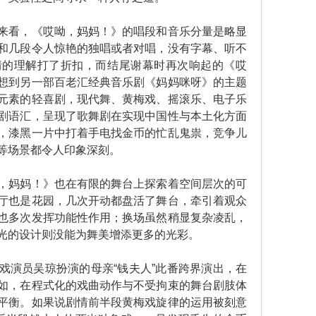
看，《哎呦，妈妈！》的唱段和音乐分量是略显
和几段令人惊艳的独唱或者对唱，没有字幕、听不
情的理解打了折扣，而结尾谢幕时再次响起的《哎
想到另一部百老汇经典音乐剧《妈妈咪呀》的主题
元素的轻喜剧，现代舞、黄梅戏、摇滚乐、电子乐
剧语汇，呈现了歌舞剧在实现中国性与本土化方面
，漆黑一片中打着手电找金币的忙乱鬼祟，竞争儿
等场景都令人印象深刻。
妈妈！》也在有限的舞台上探索着空间层次的可
厅也是花园，几次开动都盘活了舞台，牵引着观众
也多次发挥功能性作用；换场虽然稍显复杂凌乱，
光的设计则没能为舞美增添更多的光彩。
演员吴琼扮演的母亲“钱夫人”此番跨界演出，在
如，在程式化的戏曲动作与不受拘束的舞台剧肢体
平衡。如果说剧情前半段黄梅戏旋律的运用被刻意