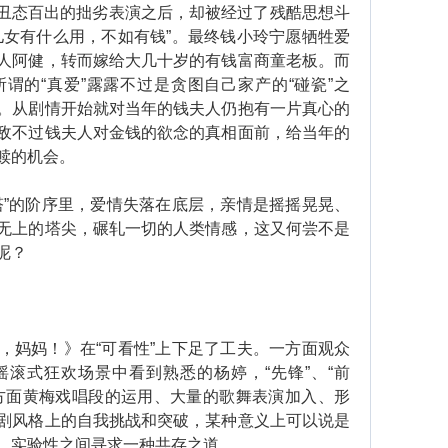
番丑态百出的拙劣表演之后，却被经过了残酷思想斗
儿女有什么用，不如有钱”。最终钱小玲宁愿牺牲爱
人阿健，转而嫁给大几十岁的有钱富商童老板。而
谓的“真爱”露露不过是贪图自己家产的“碰瓷”之
。从剧情开始就对当年的钱夫人仍抱有一片真心的
敌不过钱夫人对金钱的欲念的真相面前，给当年的
赎的机会。
”的阶序里，爱情失落在底层，亲情是摇摇晃晃、
无上的塔尖，碾轧一切的人类情感，这又何尝不是
呢？
妈妈！》在“可看性”上下足了工夫。一方面观众
滚式狂欢场景中看到熟悉的杨婷，“先锋”、“前
方面黄梅戏唱段的运用、大量的歌舞表演加入、形
剧风格上的自我挑战和突破，某种意义上可以说是
、实验性之间寻求一种共存之道。