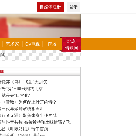
自媒体注册
登录
北京
艺术家
OV电视
院校
诗歌网
访谈
闻
里斯托芬《鸟》“飞进”大剧院
妻宏光“携”三味线相约北京
，就是去“日常化”
特的《背叛》为何配上叶芝的诗？
中青三代再聚钟鼓楼相声汇
剧《行者无疆》聚焦张骞出使西域
京辉与抖音共舞 布莱希特和土味情话齐飞
国儿艺《叶限姑娘》端午首演
天话剧首秀 《除夕》讲心事