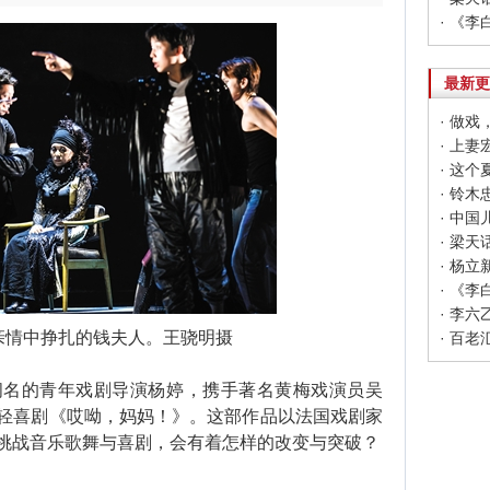
· 《
最新更
· 做戏
· 上
· 这
· 铃
· 中
· 梁
· 杨
· 《
· 李
亲情中挣扎的钱夫人。王骁明摄
· 百
的青年戏剧导演杨婷，携手著名黄梅戏演员吴
轻喜剧《哎呦，妈妈！》。这部作品以法国戏剧家
挑战音乐歌舞与喜剧，会有着怎样的改变与突破？