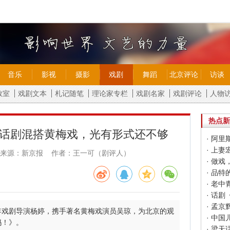
音乐
影视
摄影
戏剧
舞蹈
北京评论
访谈
教室
戏剧文本
札记随笔
理论家专栏
戏剧名家
戏剧评论
人物
热点新
话剧混搭黄梅戏，光有形式还不够
· 阿
· 上
来源：新京报 作者：王一可（剧评人）
· 做戏
· 品
· 老
· 话
· 孟
年戏剧导演杨婷，携手著名黄梅戏演员吴琼，为北京的观
· 中
妈！》。
· 梁