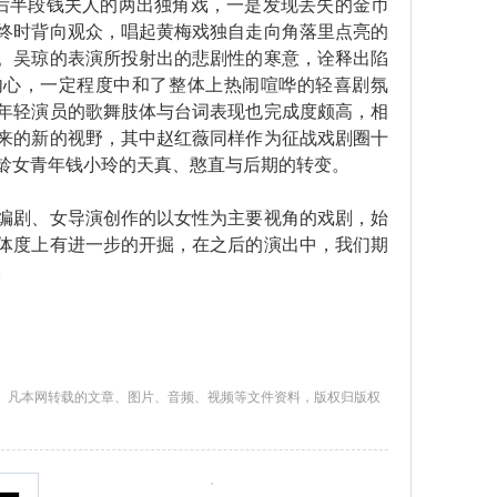
，后半段钱夫人的两出独角戏，一是发现丢失的金币
终时背向观众，唱起黄梅戏独自走向角落里点亮的
。吴琼的表演所投射出的悲剧性的寒意，诠释出陷
内心，一定程度中和了整体上热闹喧哗的轻喜剧氛
年轻演员的歌舞肢体与台词表现也完成度颇高，相
来的新的视野，其中赵红薇同样作为征战戏剧圈十
龄女青年钱小玲的天真、憨直与后期的转变。
剧、女导演创作的以女性为主要视角的戏剧，始
体度上有进一步的开掘，在之后的演出中，我们期
。
。凡本网转载的文章、图片、音频、视频等文件资料，版权归版权