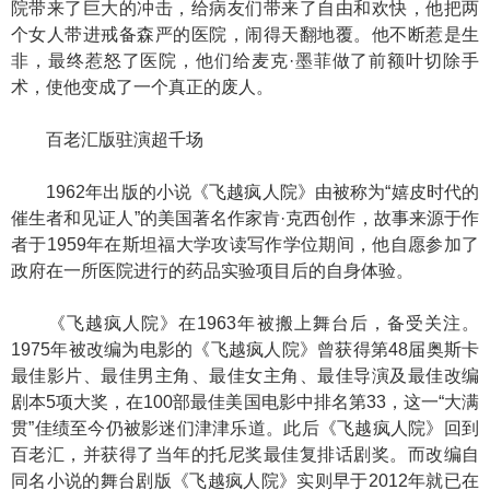
院带来了巨大的冲击，给病友们带来了自由和欢快，他把两
个女人带进戒备森严的医院，闹得天翻地覆。他不断惹是生
非，最终惹怒了医院，他们给麦克·墨菲做了前额叶切除手
术，使他变成了一个真正的废人。
百老汇版驻演超千场
1962年出版的小说《飞越疯人院》由被称为“嬉皮时代的
催生者和见证人”的美国著名作家肯·克西创作，故事来源于作
者于1959年在斯坦福大学攻读写作学位期间，他自愿参加了
政府在一所医院进行的药品实验项目后的自身体验。
《飞越疯人院》在1963年被搬上舞台后，备受关注。
1975年被改编为电影的《飞越疯人院》曾获得第48届奥斯卡
最佳影片、最佳男主角、最佳女主角、最佳导演及最佳改编
剧本5项大奖，在100部最佳美国电影中排名第33，这一“大满
贯”佳绩至今仍被影迷们津津乐道。此后《飞越疯人院》回到
百老汇，并获得了当年的托尼奖最佳复排话剧奖。而改编自
同名小说的舞台剧版《飞越疯人院》实则早于2012年就已在