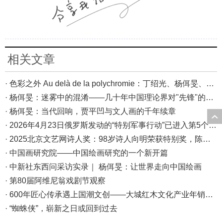
相关文章
· 色彩之外 Au delà de la polychromie：丁绍光、杨佴旻、Alain Cardenas·Castro巴黎展
· 杨佴旻：迷雾中的混淆——几十年中国理论界对"先锋"的误读，对创作的误导
· 杨佴旻：当代回响，贾平凹与文人画的千年续章
· 2026年4月23日俄罗斯发动的“特别军事行动”已进入第5个年头，俄乌局势最新综述
· 2025北京文艺网诗人奖：98岁诗人向明荣获特别奖，陈东东荣获诗人奖，茱萸荣获年度诗人奖！
· 中国画研究院——中国绘画研究的一个新开篇
· 中新社东西问采访实录｜ 杨佴旻：让世界走向中国绘画
· 第80届阿维尼翁戏剧节观察
· 600年匠心传承遇上国潮文创——大城红木文化产业年销80亿的“火”与“活”
· “蜘蛛侠”，崭新之日或回到过去