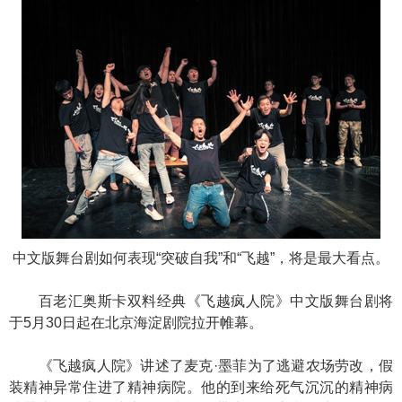
中文版舞台剧如何表现“突破自我”和“飞越”，将是最大看点。
百老汇奥斯卡双料经典《飞越疯人院》中文版舞台剧将
于5月30日起在北京海淀剧院拉开帷幕。
《飞越疯人院》讲述了麦克·墨菲为了逃避农场劳改，假
装精神异常住进了精神病院。他的到来给死气沉沉的精神病