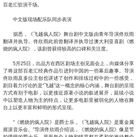
百老汇驻演千场。
中文版现场配乐队同步表演
据悉，《飞越疯人院》舞台剧中文版由青年导演佟欣雨
翻译并执导。佟欣雨此前曾翻译并执导过澳大利亚喜剧《燃
烧的疯人院》，该剧曾获得较高的口碑和关注度。
5月25日，出品方在西区剧场主创见面会上，向媒体分享
了将这部百老汇经典作品引进到中国的一些幕后趣事。导演
佟欣雨及多位主创也讲述了创作和排练过程中的一些感受，
剧目着力讨论的是“飞越”这一概念的核心内涵，舞台剧的呈现
方式有别于电影，以更接近原著小说的叙述展开，延续小说
中以塑造人物为主的特点，让更多电影里被弱化的人物在舞
台上以更丰富和鲜明的形式呈现。
“《燃烧的疯人院》是爵士乐，《飞越疯人院》是重金属
摇滚音乐会。”导演佟欣雨介绍说，《燃烧的疯人院》像是节
拍缓慢的爵士乐，里面每个人物和情节都在柔和的推动整个