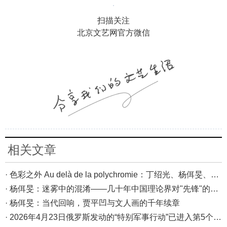
扫描关注
北京文艺网官方微信
相关文章
· 色彩之外 Au delà de la polychromie：丁绍光、杨佴旻、Alain Cardenas·Castro巴黎展
· 杨佴旻：迷雾中的混淆——几十年中国理论界对"先锋"的误读，对创作的误导
· 杨佴旻：当代回响，贾平凹与文人画的千年续章
· 2026年4月23日俄罗斯发动的“特别军事行动”已进入第5个年头，俄乌局势最新综述