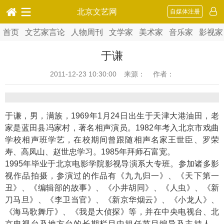
北京文艺网
自媒体注册
首页
文艺家言论
人物周刊
文学家
美术家
音乐家
影视家
于谦
2011-12-23 10:30:00
来源： 作者：
于谦，男，满族，1969年1月24日出生于天津大港油田，老
家是蓝田县冯家村，著名相声演员。1982年考入北京市戏曲
学校相声班学艺，在校期间曾跟随相声名家王世臣、罗荣
寿、高凤山、赵世忠学习。1985年拜师石富宽。
1995年毕业于北京电影学院影视导演系大专班。参加诸多影
视作品拍摄，参演过的作品有《九九归一》、《天下第一
丑》、《编辑部的故事》、《小井胡同》、《人虫》、《新
刀马旦》、《李卫当官》、《新京华烟云》、《小龙人》、
《海马歌舞厅》、《我是大侦探》等，并在中央电视台、北
京电视台及地方台的长期栏目中担任节目编导及主持人。