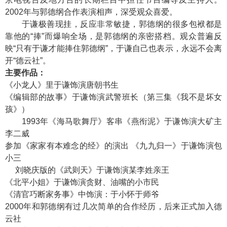
2002年与郭德纲合作表演相声，深受观众喜爱。
于谦极善现挂，反应非常敏捷，郭德纲的很多包袱都是
靠他的“捧”而爆响全场，是郭德纲的亲密搭档。观众普遍反
映“只有于谦才能捧住郭德纲”，于谦自己也表示，永远不会离
开“德云社”。
主要作品：
《小龙人》里于谦饰演唐朝书生
《编辑部的故事》于谦饰演武警班长（第三集《我不是坏女
孩》）
1993年《海马歌舞厅》客串《燕衔泥》于谦饰演大矿主
李二威
参加《家家有本难念的经》的演出 《九九归一》于谦饰演包
小三
刘晓庆版的《武则天》于谦饰演某李姓亲王
《北平小姐》于谦饰演贪财、油嘴的小市民
《清官巧断家务事》中饰演：于小怀于师爷
2000年和郭德纲有过几次简单的合作经历，后来正式加入德
云社