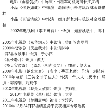
电影《金猪贺岁》中饰演：出租车司机与潘长江搭档
小品《何必如此》中饰演：老同学小朱与巩汉林金珠搭
档
小品《真诚情缘》中饰演：婚介所老刘与巩汉林金珠搭
档
2002年电视剧《李卫当官》中饰演：知府魏敏中、郎中
2005年电视剧《京华烟云》中饰演：曾府管家罗同
2009年贺岁剧《天生我才》中饰演财神
《郭县令轶事》饰演：于小怀
《县长老叶》饰演：蔡万
《窦天宝传奇》（原名《相声演义》）饰演：梁大元
2009年电影《越光宝盒》（客串：手语老师） 导演：刘镇伟
2010年电影《三笑之才子佳人》饰演：华夫人（反串） 导
演：郭德纲、刘观伟
2010年电视剧《我是大侦探》饰演：贾耀祖
2010年电视剧《单行线》饰演：大勇
2011年电视剧《梦回唐朝》饰演：李淳风
2010年12月24日郭德纲圣诞平安夜相声专场晚宴