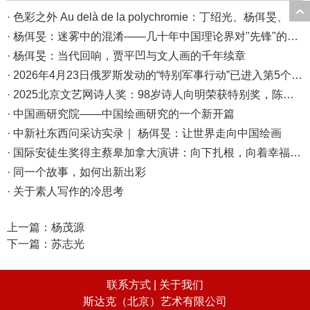
· 色彩之外 Au delà de la polychromie：丁绍光、杨佴旻、Alain Cardenas·Castro巴黎展
· 杨佴旻：迷雾中的混淆——几十年中国理论界对"先锋"的误读，对创作的误导
· 杨佴旻：当代回响，贾平凹与文人画的千年续章
· 2026年4月23日俄罗斯发动的“特别军事行动”已进入第5个年头，俄乌局势最新综述
· 2025北京文艺网诗人奖：98岁诗人向明荣获特别奖，陈东东荣获诗人奖，茱萸荣获年度诗人奖！
· 中国画研究院——中国绘画研究的一个新开篇
· 中新社东西问采访实录｜ 杨佴旻：让世界走向中国绘画
· 国际安徒生奖得主蔡皋加拿大演讲：向下扎根，向着幸福奔跑
· 同一个故事，如何出新出彩
· 关于素人写作的冷思考
上一篇：
杨茂源
下一篇：
苏志光
联系方式 |
关于我们
斯达克（北京）艺术有限公司