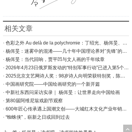
相关文章
· 色彩之外 Au delà de la polychromie：丁绍光、杨佴旻、Alain Cardenas·Castro巴黎展
· 杨佴旻：迷雾中的混淆——几十年中国理论界对"先锋"的误读，对创作的误导
· 杨佴旻：当代回响，贾平凹与文人画的千年续章
· 2026年4月23日俄罗斯发动的“特别军事行动”已进入第5个年头，俄乌局势最新综述
· 2025北京文艺网诗人奖：98岁诗人向明荣获特别奖，陈东东荣获诗人奖，茱萸荣获年度诗人奖！
· 中国画研究院——中国绘画研究的一个新开篇
· 中新社东西问采访实录｜ 杨佴旻：让世界走向中国绘画
· 第80届阿维尼翁戏剧节观察
· 600年匠心传承遇上国潮文创——大城红木文化产业年销80亿的“火”与“活”
· “蜘蛛侠”，崭新之日或回到过去