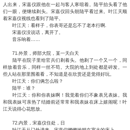
人出来，宋嘉仪跟他在一起与客人寒喧着。陆平抬头看了他
们一眼，便继续剃头。宋嘉仪回头朝陆平看过来。叶江天顺
着宋嘉仪视线也看到了陆平。
叶江天：看样子，你表哥还是忘不了老本行啊.
宋嘉仪没说话，离开了。
音乐响着……
71.外景，师部大院，某一天白天
陆平在院子里给官兵们剃着头。他剃了一个又一个，同
样放着音乐，同样一丝不苟。大院的地上到处都是碎发。一
些人站在那里围着看，不知道是在欣赏还是觉得好玩。
叶江天：你们俩怎么啦？
陆平：谁？
叶江天：你和你表妹啊！我觉着你们不象表兄表妹。我
和我表妹可亲热了结婚前还常常和我表妹在床上嬉闹呢！叶
江天说得心花怒放。
72.内景，宋嘉仪住处，日
叶江天从门外进来。宋嘉仪懒懒地躺在宽大的床上。