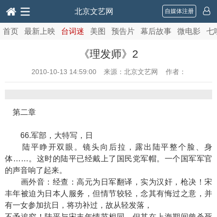
北京文艺网
自媒体注册
首页
最新上映
台词迷
美图
预告片
幕后故事
微电影
七
《理发师》2
2010-10-13 14:59:00
来源：北京文艺网 作者：
第二章
66.军部，大特写，日
陆平睁开双眼。镜头向后拉，露出陆平整个脸、身
体……。这时的陆平已经戴上了国民党军帽。一个国军军官
的声音响了起来。
画外音：经查：高元为日军翻译，实为汉奸，枪决！宋
丰年被迫为日本人服务，但情节较轻，念其有悔过之意，并
有一女参加抗日，将功补过，故从轻发落，
不予追究！陆平与宋丰年情节相同，但其在上海期间曾杀死