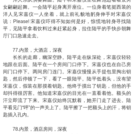
女翩翩起舞。一会陆平起身离开座位。一位身着笔挺西装的
洋人见宋嘉仪一人坐着，就上前礼貌地躬身伸手对宋嘉仪
说：Please! 宋嘉仪吓得不知如何是好，惊慌地转身寻找陆
平，见陆平拿着饮料过来赶紧起身，拉住陆平的手快步朝舞
厅门口急速走去。
77.内景，大酒店，深夜
长长的走廊，幽深空静。陆平走在纵深处，宋嘉仪轻轻
地跟在后面。陆平在一个房间门口停下。宋嘉仪也在自己房
间门口停下。两间房门连门。宋嘉仪慢慢从手提包里掏出钥
匙，然后停顿了一下，看了一眼陆平。陆平低着头，没有望
宋嘉仪，假装在那摸着钥匙。他终于摸出了钥匙，但他的手
却抖得很厉害。他知道宋嘉仪的目光在一直看着他。额头的
汗立即流了下来。宋嘉仪始终沉默着，她开门走了进去。陆
平看见门“呯”的一声关上了。陆平擦了一把额头上的汗，将钥
匙插入孔内。
78.内景，酒店房间，深夜