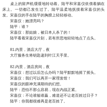
桌上的留声机缓缓地转动着。陆平和宋嘉仪依偎着躺在
床上。一切都己发生过了。陆平温柔地抚摸着宋嘉仪的头
发。宋嘉仪的手在陆平的胸膛上轻轻移动。
宋嘉仪：她漂亮吗？
陆平：谁？
宋嘉仪：那姑娘，被日本人杀了的！
陆平看着宋嘉仪片刻，若有所思地轻轻地点了点头。
81.内景，酒店大厅，夜
大厅服务生将钥匙递到叶江天手里。
82.内景，酒店房间，夜
宋嘉仪：想过以后怎么办吗？陆平默默地摇了摇头。
宋嘉仪：我们可以再开一家理发馆！
宋嘉仪的眼神充满期待的幻想。
陆平：恐怕不那么容易，现在内战正紧。
宋嘉仪：不论谁输谁贏，难道还不让老百姓过日子？
陆平：你我都很难再是老百姓了。