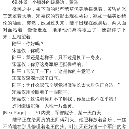
69.外景，小镇外的破桥边，黄昏
微风之中，桥下面的那些苇草优美地摇曳着，黄昏的光
芒笼罩着大地。宋嘉仪的剪影出现在桥边，宛如一幅美妙绝
伦的油画。突然，她回过头来，陆平出现在她身后。两人面
对面站着，慢慢走近。渐渐他们离得很近了，便都停了下
来，互相望着。
陆平：你好吗？
宋嘉仪：你呢？
陆平：我还是老样子，只不过是换了一身皮。
宋嘉仪：你穿这身军服还挺像样的。”
陆平（苦笑了一下）：这是你的主意吧？
宋嘉仪深深地叹了口气。
陆平：为什么叹气？我觉得做军长太太对你正合适。”
宋嘉仪用冷眼看了一眼陆平。
宋嘉仪：这说明你并不了解我，你反正也不在乎我！
夕阳缓缓沉落，大地一片金黄。
[NextPage] 70.内景，军部院子，某一天白天
陆平正在给厨房的王师傅剃头。他照样放着音乐，一丝
不苟地在那儿修理着老王的头。叶江天正好送一个军部的客