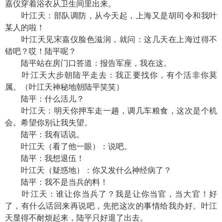
嘉仪穿着浴衣从卫生间里出来。
叶江天：部队调防，从今天起，上海又是胡司令和我叶
某人的啦！
叶江天见宋嘉仪脸色滋润，就问：这几天在上海过得不
错吧？哎！陆平呢？
陆平站在房门口答道：报告军座，我在这。
叶江天大步朝陆平走去：我正要找你，有个活非你莫
属。（叶江天神秘地朝陆平笑笑）
陆平：什么活儿？
叶江天：明天你押车走一趟，调几车粮食，这次是个机
会。希望你别让我失望。
陆平：我有话说。
叶江天（看了他一眼）：说吧。
陆平：我想退伍！
叶江天（疑惑地）：你又发什么神经病了？
陆平：我不是当兵的料！
叶江天：谁让你当兵了？我是让你当官，当大官！好
了，有什么话回来再说吧，先把这次的事情给我办好。叶江
天显得不耐烦起来，陆平只好退了出去。