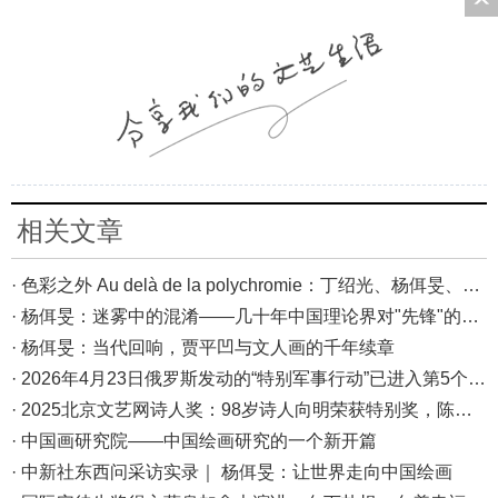
相关文章
· 色彩之外 Au delà de la polychromie：丁绍光、杨佴旻、Alain Cardenas·Castro巴黎展
· 杨佴旻：迷雾中的混淆——几十年中国理论界对"先锋"的误读，对创作的误导
· 杨佴旻：当代回响，贾平凹与文人画的千年续章
· 2026年4月23日俄罗斯发动的“特别军事行动”已进入第5个年头，俄乌局势最新综述
· 2025北京文艺网诗人奖：98岁诗人向明荣获特别奖，陈东东荣获诗人奖，茱萸荣获年度诗人奖！
· 中国画研究院——中国绘画研究的一个新开篇
· 中新社东西问采访实录｜ 杨佴旻：让世界走向中国绘画