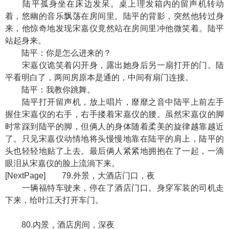
陆平孤身坐在床边发呆。桌上理发箱内的留声机转动
着，悠幽的音乐飘荡在房间里。陆平的背影，突然他转过身
来，他惊奇地发现宋嘉仪竟然站在房间里冲他微笑着。陆平
站起身来。
陆平：你是怎么进来的？
宋嘉仪诡笑着闪开身，露出她身后另一扇打开的门。陆
平看明白了，两间房原本是通的，中间有扇门连接。
陆平：我教你跳舞。
陆平打开留声机，放上唱片，靡靡之音中陆平上前左手
握住宋嘉仪的右手，右手搂着宋嘉仪的腰。虽然宋嘉仪的脚
时常踩到陆平的脚，但俩人的身体随着柔美的旋律越靠越近
了。只见宋嘉仪动情地将头慢慢地靠在陆平的肩上，陆平的
头也轻轻地贴了上去。最后俩人紧紧地拥抱在了一起，一滴
眼泪从宋嘉仪的脸上流淌下来。
[NextPage] 79.外景，大酒店门口，夜
一辆福特车驶来，停在了酒店门口。身穿军装的司机走
下来，给叶江天打开车门。
80.内景，酒店房间，深夜