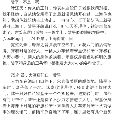
陆平：不是，我……
叶江天：你来的正好，你表妹这段日子老跟我闹别扭。
我不怪她，自从她父亲病了之后就没见她开心过。上海你也
熟，我想你就陪她去上海走走，散散心。反正部队马上就要
进驻上海了。陆平还想说什么，叶江天不理他，钻进吉普车
走了。吉普车尾巴后留下一阵尘土，陆平傻傻地站在院中。
[NextPage] 74.外景，上海街道，日
霓虹闪烁，靡靡之音弥漫在空气中。五花八门的店铺招
牌。穿着时髦的行人。一辆人力车载着宋嘉仪和陆平穿梭在
大街小巷中。俩人的身体紧挨着。宋嘉仪身着色彩鲜明的旗
袍，陆平和身后的卫兵怀中都抱着大大小小的各种盒子。
75.外景，大酒店门口，黄昏
人力车在酒店门口停下。宋嘉仪美丽的腿落地。陆平下
车时，盒子落了一地。宋嘉仪没理他，径直走进了旋转大
门。陆平只好自己将盒子一个个捡起来。进旋转门时，虽然
有门卫帮忙，陆平还是费了不少力才挤进了大厅。宋嘉仪身
着上海滩上时髦的衣服和陆平乘坐着人力车来到陆平从前做
事的理发馆门，前陆平兴奋地下了车，连手里还有几个新买