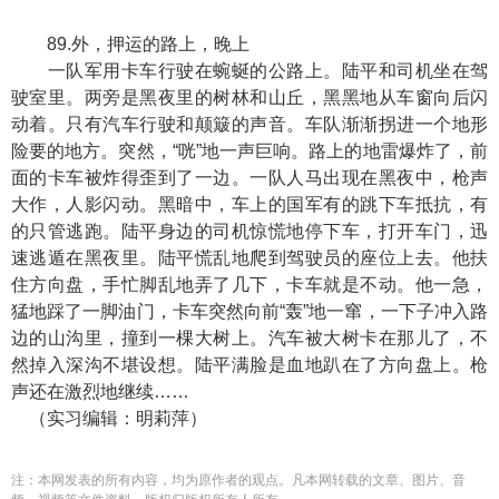
89.外，押运的路上，晚上
一队军用卡车行驶在蜿蜒的公路上。陆平和司机坐在驾
驶室里。两旁是黑夜里的树林和山丘，黑黑地从车窗向后闪
动着。只有汽车行驶和颠簸的声音。车队渐渐拐进一个地形
险要的地方。突然，“咣”地一声巨响。路上的地雷爆炸了，前
面的卡车被炸得歪到了一边。一队人马出现在黑夜中，枪声
大作，人影闪动。黑暗中，车上的国军有的跳下车抵抗，有
的只管逃跑。陆平身边的司机惊慌地停下车，打开车门，迅
速逃遁在黑夜里。陆平慌乱地爬到驾驶员的座位上去。他扶
住方向盘，手忙脚乱地弄了几下，卡车就是不动。他一急，
猛地踩了一脚油门，卡车突然向前“轰”地一窜，一下子冲入路
边的山沟里，撞到一棵大树上。汽车被大树卡在那儿了，不
然掉入深沟不堪设想。陆平满脸是血地趴在了方向盘上。枪
声还在激烈地继续……
（实习编辑：明莉萍）
注：本网发表的所有内容，均为原作者的观点。凡本网转载的文章、图片、音