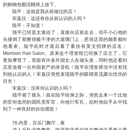
的购物包都没顾得上放下。
陆平：这就是我从前做过的店！
宋嘉仪：这还有你从前认识的人吗？
陆平：不知道！
陆平已经是太激动了，直接向店前走去，但不小心他的
头撞倒了那擦得极干净的大玻璃门上，惹得店里的顾客都向
他看来。陆平此时才退后看了看挂有英文招牌的店名：
Morrison Hair Salon。原来这个理发馆已经换了店主了，它
更加摩登了，里面有许多外国女人在做头发，同时他还看到
店里放着一台外国新产的录音机！陆平在理发师当中没有找
到他认识的人！宋嘉仪突然发现陆平的眼睛里流露出忧伤的
目光！
宋嘉仪：没有你认识的人吗？
陆平摇了摇头！就在陆平转身之际，突然走来一个比他
的官衔低些的国民党军官，向他行军礼，此时他似乎从中找
到了一种良好的自信感觉！
76.内景，百乐门舞厅，夜
洋人乐队演奏舞曲。陆平和宋嘉仪坐在舞池边看着众男