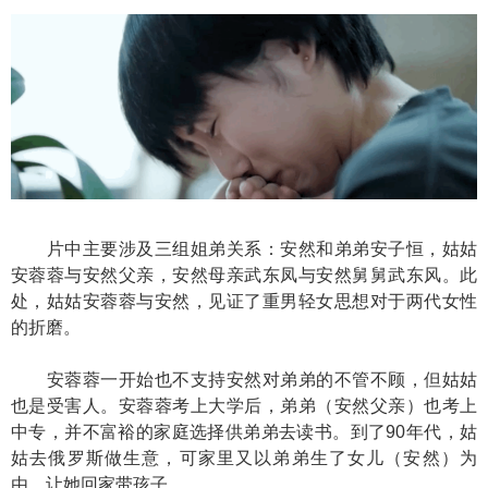
片中主要涉及三组姐弟关系：安然和弟弟安子恒，姑姑
安蓉蓉与安然父亲，安然母亲武东凤与安然舅舅武东风。此
处，姑姑安蓉蓉与安然，见证了重男轻女思想对于两代女性
的折磨。
安蓉蓉一开始也不支持安然对弟弟的不管不顾，但姑姑
也是受害人。安蓉蓉考上大学后，弟弟（安然父亲）也考上
中专，并不富裕的家庭选择供弟弟去读书。到了90年代，姑
姑去俄罗斯做生意，可家里又以弟弟生了女儿（安然）为
由，让她回家带孩子。