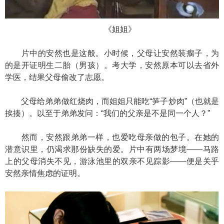
《姐姐》
片中的安然也是这般。小时候，父母让安然装瘸子，为
的是开证明生二胎（男孩）。考大学，安然原本可以去省外
学医，结果父母偷改了志愿。
父母给弟弟做红烧肉，而姐姐只能吃“笋子炒肉”（也就是
挨揍）。以至于弟弟发问：“我们的父亲是不是同一个人？”
然而，安然跟弟弟一样，也爱吃母亲做的包子。在她的
潜意识里，仍渴求那份缺失的爱。片中有两场梦境——马路
上的父母消失不见，游泳池里的双亲不见踪影——便是关乎
安然亲情焦虑的证明。