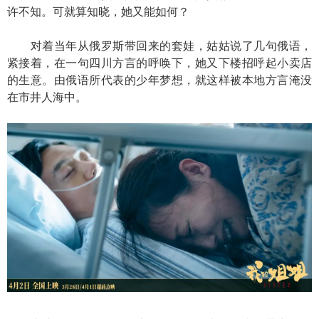
许不知。可就算知晓，她又能如何？
对着当年从俄罗斯带回来的套娃，姑姑说了几句俄语，
紧接着，在一句四川方言的呼唤下，她又下楼招呼起小卖店
的生意。由俄语所代表的少年梦想，就这样被本地方言淹没
在市井人海中。