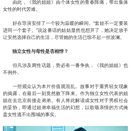
由此，《我的姐姐》由个体女性的青春阵痛，带出集体
女性的时代苦难。
好在导演安排了一个较为温暖的瞬间。“套娃不一定要装
进同一个套子。”说这番话的姑姑显然也想开了，她决定放手
让安然选择自己的生活，尽管她的生活已惊不起一丝波澜。
独立女性与母性是否相悖？
但凡涉及两性话题，势必有一番争执，《我的姐姐》也
不例外。
一些观众认为本片价值观混乱。故事对于重男轻女现象
的揭露，在最后一刻竟然败下阵来。作为独立女性代表的姐
姐在去北京前接走弟弟。有人将此解读成女性对于男权社会
的妥协，即通过姐弟幸福生活的幻想，以歌颂亲情的方式掩
盖女性逃不出围城的事实。