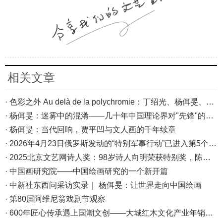
相关文章
· 色彩之外 Au delà de la polychromie：丁绍光、杨佴旻、Alain Cardenas·Castro巴黎展
· 杨佴旻：迷雾中的混淆——几十年中国理论界对"先锋"的误读，对创作的误导
· 杨佴旻：当代回响，贾平凹与文人画的千年续章
· 2026年4月23日俄罗斯发动的“特别军事行动”已进入第5个年头，俄乌局势最新综述
· 2025北京文艺网诗人奖：98岁诗人向明荣获特别奖，陈东东荣获诗人奖，茱萸荣获年度诗人奖！
· 中国画研究院——中国绘画研究的一个新开篇
· 中新社东西问采访实录｜ 杨佴旻：让世界走向中国绘画
· 第80届阿维尼翁戏剧节观察
· 600年匠心传承遇上国潮文创——大城红木文化产业年销80亿的“火”与“活”