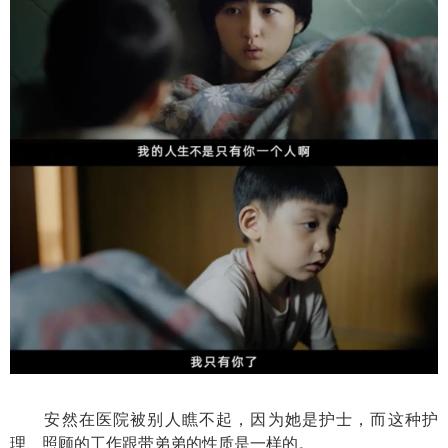
安然在医院被别人瞧不起，因为她是护士，而这种护
理、照顾的工作跟带弟弟的性质是一样的。