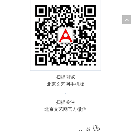
扫描浏览
北京文艺网手机版
扫描关注
北京文艺网官方微信