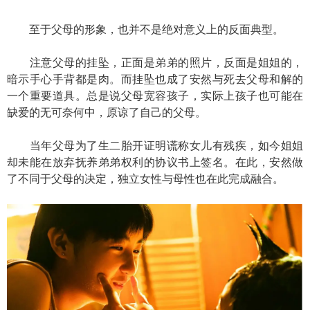
至于父母的形象，也并不是绝对意义上的反面典型。
注意父母的挂坠，正面是弟弟的照片，反面是姐姐的，
暗示手心手背都是肉。而挂坠也成了安然与死去父母和解的
一个重要道具。总是说父母宽容孩子，实际上孩子也可能在
缺爱的无可奈何中，原谅了自己的父母。
当年父母为了生二胎开证明谎称女儿有残疾，如今姐姐
却未能在放弃抚养弟弟权利的协议书上签名。在此，安然做
了不同于父母的决定，独立女性与母性也在此完成融合。