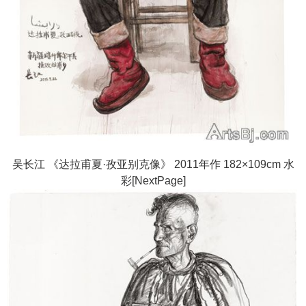
吴长江 《达拉甫夏·孜亚别克像》 2011年作 182×109cm 水
彩[NextPage]