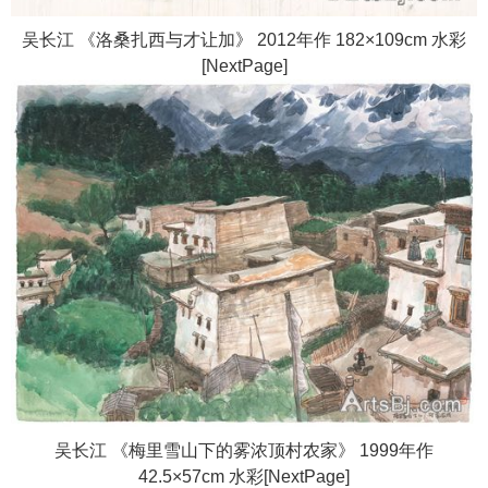
吴长江 《洛桑扎西与才让加》 2012年作 182×109cm 水彩
[NextPage]
吴长江 《梅里雪山下的雾浓顶村农家》 1999年作
42.5×57cm 水彩[NextPage]