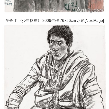
吴长江 《少年格布》 2006年作 76×56cm 水彩[NextPage]