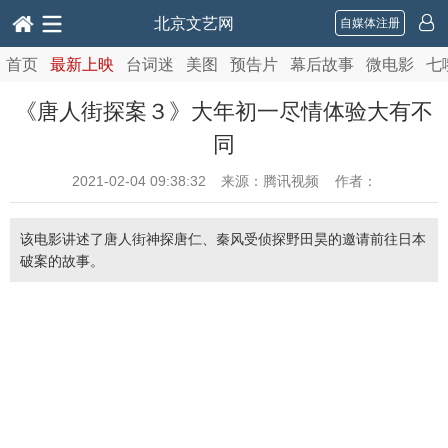
北京文艺网
自媒体注册
首页
最新上映
台词迷
美图
预告片
幕后故事
微电影
七
《唐人街探案３》大年初一尽情体验大有不
同
2021-02-04 09:38:32
来源：腾讯视频 作者：
该电影讲述了唐人街神探唐仁、秦风受侦探野田昊的邀请前往日本
破案的故事。