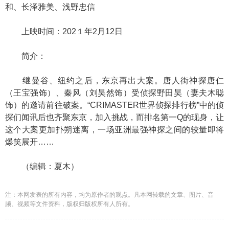
和、长泽雅美、浅野忠信
上映时间：202１年2月12日
简介：
继曼谷、纽约之后，东京再出大案。唐人街神探唐仁
（王宝强饰）、秦风（刘昊然饰）受侦探野田昊（妻夫木聪
饰）的邀请前往破案。“CRIMASTER世界侦探排行榜”中的侦
探们闻讯后也齐聚东京，加入挑战，而排名第一Q的现身，让
这个大案更加扑朔迷离，一场亚洲最强神探之间的较量即将
爆笑展开……
（编辑：夏木）
注：本网发表的所有内容，均为原作者的观点。凡本网转载的文章、图片、音
频、视频等文件资料，版权归版权所有人所有。