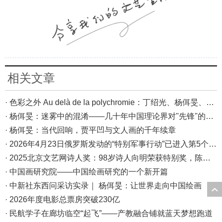
相关文章
· 色彩之外 Au delà de la polychromie：丁绍光、杨佴旻、Alain Cardenas·Castro巴黎展
· 杨佴旻：迷雾中的混淆——几十年中国理论界对"先锋"的误读，对创作的误导
· 杨佴旻：当代回响，贾平凹与文人画的千年续章
· 2026年4月23日俄罗斯发动的“特别军事行动”已进入第5个年头，俄乌局势最新综述
· 2025北京文艺网诗人奖：98岁诗人向明荣获特别奖，陈东东荣获诗人奖，茱萸荣获年度诗人奖！
· 中国画研究院——中国绘画研究的一个新开篇
· 中新社东西问采访实录｜ 杨佴旻：让世界走向中国绘画
· 2026年度电影总票房突破230亿
· 民航学子在廊坊临空“起飞”——产教融合铺就蓝天梦想跑道