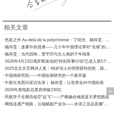
相关文章
· 色彩之外 Au delà de la polychromie：丁绍光、杨佴旻、Alain Cardenas·Castro巴黎展
· 杨佴旻：迷雾中的混淆——几十年中国理论界对"先锋"的误读，对创作的误导
· 杨佴旻：当代回响，贾平凹与文人画的千年续章
· 2026年4月23日俄罗斯发动的“特别军事行动”已进入第5个年头，俄乌局势最新综述
· 2025北京文艺网诗人奖：98岁诗人向明荣获特别奖，陈东东荣获诗人奖，茱萸荣获年度诗人奖！
· 中国画研究院——中国绘画研究的一个新开篇
· 中新社东西问采访实录｜ 杨佴旻：让世界走向中国绘画
· 2026年度电影总票房突破230亿
· 民航学子在廊坊临空“起飞”——产教融合铺就蓝天梦想跑道
· 网线连通产销路，云端赋能产业兴——永清工业品直播“播”出转型新天地