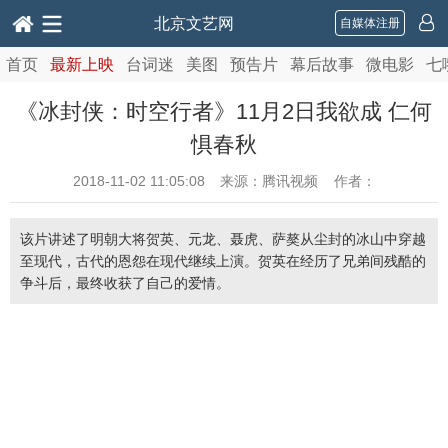
北京文艺网
自媒体注册
首页
最新上映
台词迷
美图
预告片
幕后故事
微电影
七
《冰封侠：时空行者》11月2日我欲成 仁何
惧春秋
2018-11-02 11:05:08
来源：腾讯视频 作者：
该片讲述了明朝大将贺英、元龙、聂虎、萨獒从尘封的冰山中穿越
至现代，古代的恩怨在现代继续上演。贺英在经历了兄弟间残酷的
争斗后，最终收获了自己的爱情。