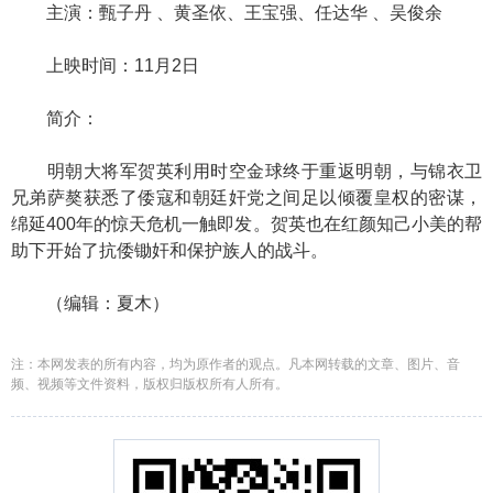
主演：甄子丹 、黄圣依、王宝强、任达华 、吴俊余
上映时间：11月2日
简介：
明朝大将军贺英利用时空金球终于重返明朝，与锦衣卫
兄弟萨獒获悉了倭寇和朝廷奸党之间足以倾覆皇权的密谋，
绵延400年的惊天危机一触即发。贺英也在红颜知己小美的帮
助下开始了抗倭锄奸和保护族人的战斗。
（编辑：夏木）
注：本网发表的所有内容，均为原作者的观点。凡本网转载的文章、图片、音
频、视频等文件资料，版权归版权所有人所有。