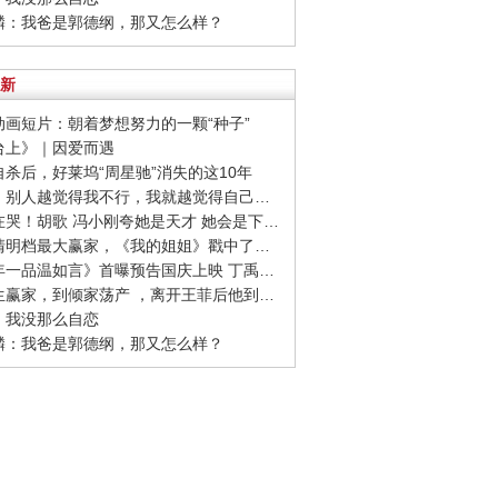
麒麟：我爸是郭德纲，那又怎么样？
新
志动画短片：朝着梦想努力的一颗“种子”
阳台上》｜因爱而遇
友自杀后，好莱坞“周星驰”消失的这10年
· 刘雯：别人越觉得我不行，我就越觉得自己要做成
· 全场在哭！胡歌 冯小刚夸她是天才 她会是下一个00后影后吗
· 作为清明档最大赢家，《我的姐姐》戳中了哪些痛点？
· 《十年一品温如言》首曝预告国庆上映 丁禹兮任敏十年虐恋
· 从人生赢家，到倾家荡产 ，离开王菲后他到底怎么了？
东：我没那么自恋
麒麟：我爸是郭德纲，那又怎么样？