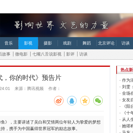
音乐
影视
摄影
戏剧
舞蹈
北京评论
访谈
后故事
微电影
七嘴八舌说影视
影评
访谈
热点新
代，你的时代》预告片
24:01
来源：腾讯视频 作者：
· 女
· 《
游鱼》，主要讲述了吴白和艾情两位年轻人为挚爱的梦想
扶持，携手为中国赢得世界冠军的励志故事。
· 马