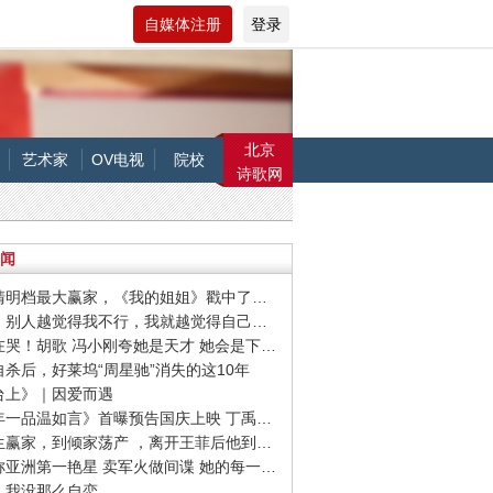
自媒体注册
登录
北京
艺术家
OV电视
院校
诗歌网
闻
· 作为清明档最大赢家，《我的姐姐》戳中了哪些痛点？
· 刘雯：别人越觉得我不行，我就越觉得自己要做成
· 全场在哭！胡歌 冯小刚夸她是天才 她会是下一个00后影后吗
友自杀后，好莱坞“周星驰”消失的这10年
阳台上》｜因爱而遇
· 《十年一品温如言》首曝预告国庆上映 丁禹兮任敏十年虐恋
· 从人生赢家，到倾家荡产 ，离开王菲后他到底怎么了？
· 她堪称亚洲第一艳星 卖军火做间谍 她的每一件衣服从不白脱
东：我没那么自恋