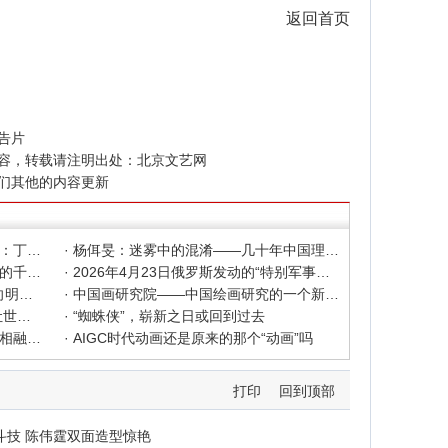
返回首页
告片
容，转载请注明出处：
北京文艺网
们其他的内容更新
· 色彩之外 Au delà de la polychromie：丁绍光、杨佴旻、Alain Cardenas·Castro巴黎展
· 杨佴旻：迷雾中的混淆——几十年中国理论界对"先锋"的误读，对创作的误导
· 杨佴旻：当代回响，贾平凹与文人画的千年续章
· 2026年4月23日俄罗斯发动的“特别军事行动”已进入第5个年头，俄乌局势最新综述
· 2025北京文艺网诗人奖：98岁诗人向明荣获特别奖，陈东东荣获诗人奖，茱萸荣获年度诗人奖！
· 中国画研究院——中国绘画研究的一个新开篇
· 中新社东西问采访实录｜ 杨佴旻：让世界走向中国绘画
· “蜘蛛侠”，崭新之日或回到过去
· 国家话剧院新版《青蛇》：写意写实相融 跳出跳进自由
· AIGC时代动画还是原来的那个“动画”吗
打印
回到顶部
斗技 陈伟霆双面造型惊艳