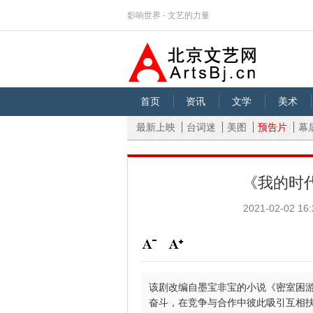
影响世界 - 文艺的力量
首页
资讯
文学
美术
最新上映
台词迷
美图
预告片
幕
《我的时
2021-02-02 16:
该剧改编自墨宝非宝的小说《密室困
奋斗，在竞争与合作中彼此吸引互相