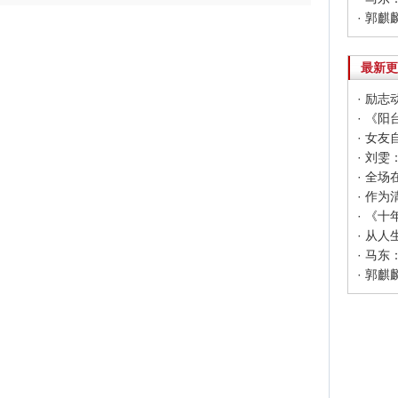
· 郭
最新更
· 励
· 《
· 女
· 马
· 郭