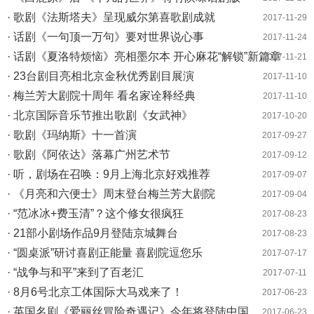
· 歌剧《法斯塔夫》呈现威尔第喜歌剧成就
2017-11-29
· 话剧《一句顶一万句》要对世界说心事
2017-11-24
· 话剧《夏洛特烦恼》亮相墨尔本 开心麻花“解锁”新篇章
2017-11-21
· 23台剧目亮相北京金秋优秀剧目展演
2017-11-10
· 梅兰芳大剧院十周年 看名家诠释经典
2017-11-10
· 北京国际音乐节推出歌剧《女武神》
2017-10-20
· 歌剧《玛纳斯》十一首演
2017-09-27
· 歌剧《阿依达》落幕广州艺术节
2017-09-12
· 听，剧场在召唤：9月上海北京好戏推荐
2017-09-07
· 《月亮和六便士》周末登台梅兰芳大剧院
2017-09-04
· “范冰冰+费玉清”？这个修女很疯狂
2017-08-23
· 21部小剧场作品9月登陆京城舞台
2017-08-23
· “圆桌派”研讨喜剧正能量 喜剧院逗您乐
2017-07-17
· “战争与和平”来到了百老汇
2017-07-11
· 8月6号北京工体国际大马戏来了！
2017-06-23
· 英国名剧《爱丽丝冒险奇遇记》今年将登陆中国
2017-06-23