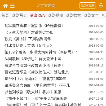
北京文艺网
自媒体注册
首页
戏剧写真
演出动态
戏剧视频
戏剧教室
戏剧文本
札
· 胡军濮存昕将主演新版《哈姆雷特》
2018-03-09
· 《人生天地间》对话阿Q亡魂
2018-03-05
· 歌剧《英·雄》下周唱到清华
2018-02-27
· 何冰导话剧，首选《陌生人》
2018-02-09
· 第139个角色，多明戈为何钟情《泰伊思》？
2018-01-31
· 法国歌剧《泰伊思》首次登陆中国
2018-01-29
· 看波兰导演如何改鲁迅小说《铸剑》
2018-01-18
· 百老汇音乐剧《律政俏佳人》登陆北京
2018-01-11
· 舞台剧《西山烟雨》回望北京1900年
2018-01-09
· 路遥登台念独白 《平凡的世界》不平凡
2018-01-09
· 以色列戏剧《犹太城》将排中国版
2017-12-28
· 《前任不敲门》上演“英伦风”家庭闹剧
2017-12-08
· 《白鹿原》后 《平凡的世界》将有陕味话剧版
2017-11-29