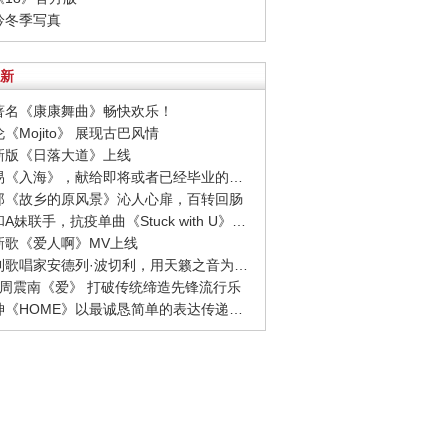
吟吟冬季写真
新
界著名《康康舞曲》畅快欢乐！
伦《Mojito》 展现古巴风情
博新版《日落大道》上线
· 毛不易《入海》，献给即将或者已经毕业的人们
次郎《故乡的原风景》沁人心扉，百转回肠
· 比伯和A妹联手，抗疫单曲《Stuck with U》发布！
杰新歌《爱人啊》MV上线
· 意大利歌唱家安德列·波切利，用天籁之音为地球疗伤！
1SE周震南《爱》 打破传统缔造先锋流行乐
· 蔡徐坤《HOME》以最诚恳简单的表达传递大爱，抚慰伤痛