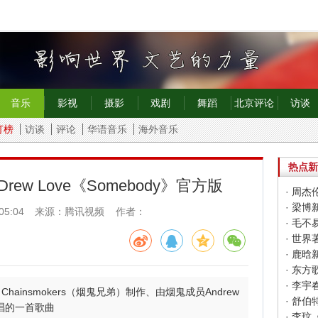
音乐
影视
摄影
戏剧
舞蹈
北京评论
访谈
打榜
访谈
评论
华语音乐
海外音乐
热点新
s、Drew Love《Somebody》官方版
· 周杰
· 梁
05:04
来源：腾讯视频 作者：
· 世
· 鹿
· 东
Chainsmokers（烟鬼兄弟）制作、由烟鬼成员Andrew
· 舒
e演唱的一首歌曲
· 李玟