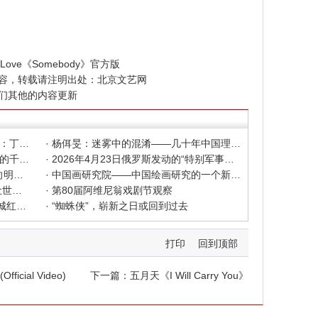
ew Love《Somebody》官方版
容，转载请注明出处：
北京文艺网
们其他的内容更新
· 色彩之外 Au delà de la polychromie：丁绍光、杨佴旻、Alain Cardenas·Castro巴黎展
· 杨佴旻：迷雾中的混淆——几十年中国理论界对"先锋"的误读，对创作的误导
· 杨佴旻：当代回响，贾平凹与文人画的千年续章
· 2026年4月23日俄罗斯发动的“特别军事行动”已进入第5个年头，俄乌局势最新综述
· 2025北京文艺网诗人奖：98岁诗人向明荣获特别奖，陈东东荣获诗人奖，茱萸荣获年度诗人奖！
· 中国画研究院——中国绘画研究的一个新开篇
· 中新社东西问采访实录｜ 杨佴旻：让世界走向中国绘画
· 第80届阿维尼翁戏剧节观察
· 600年匠心传承遇上国潮文创——大城红木文化产业年销80亿的“火”与“活”
· “蜘蛛侠”，崭新之日或回到过去
打印
回到顶部
Official Video)
下一篇：
五月天《I Will Carry You》