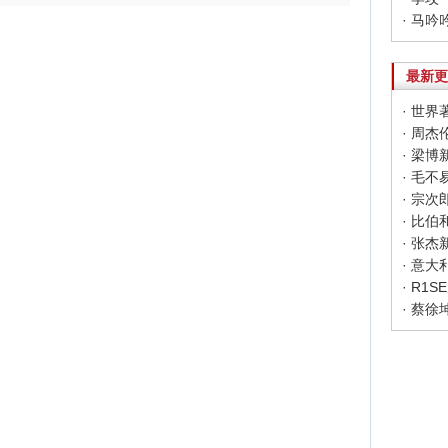
· 马
最新更
· 世
· 周杰
· 梁
· 宗
· 张
· R