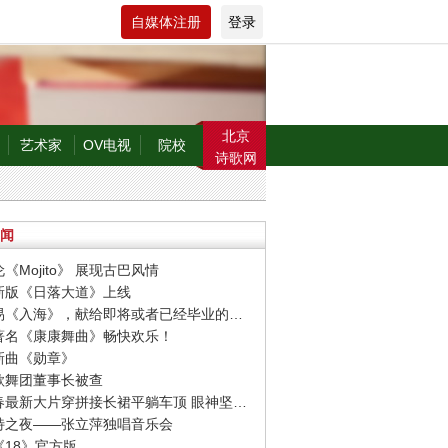
自媒体注册
登录
北京
艺术家
OV电视
院校
诗歌网
闻
伦《Mojito》 展现古巴风情
博新版《日落大道》上线
· 毛不易《入海》，献给即将或者已经毕业的人们
界著名《康康舞曲》畅快欢乐！
晗新曲《勋章》
方歌舞团董事长被查
· 李宇春最新大片穿拼接长裙平躺车顶 眼神坚毅帅气冷艳
伯特之夜——张立萍独唱音乐会
《18》官方版