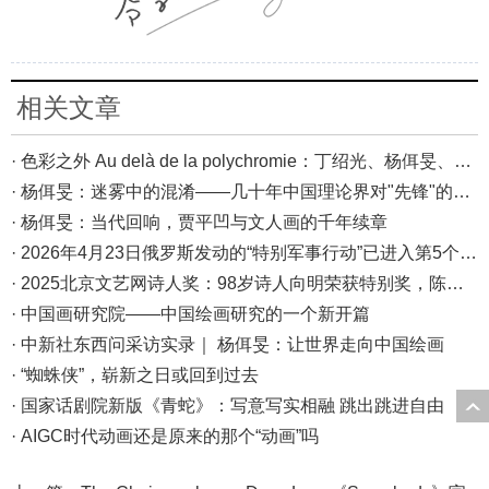
相关文章
· 色彩之外 Au delà de la polychromie：丁绍光、杨佴旻、Alain Cardenas·Castro巴黎展
· 杨佴旻：迷雾中的混淆——几十年中国理论界对"先锋"的误读，对创作的误导
· 杨佴旻：当代回响，贾平凹与文人画的千年续章
· 2026年4月23日俄罗斯发动的“特别军事行动”已进入第5个年头，俄乌局势最新综述
· 2025北京文艺网诗人奖：98岁诗人向明荣获特别奖，陈东东荣获诗人奖，茱萸荣获年度诗人奖！
· 中国画研究院——中国绘画研究的一个新开篇
· 中新社东西问采访实录｜ 杨佴旻：让世界走向中国绘画
· “蜘蛛侠”，崭新之日或回到过去
· 国家话剧院新版《青蛇》：写意写实相融 跳出跳进自由
· AIGC时代动画还是原来的那个“动画”吗