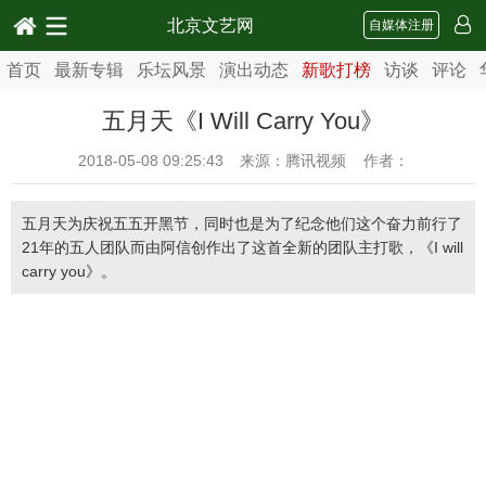
北京文艺网
自媒体注册
首页
最新专辑
乐坛风景
演出动态
新歌打榜
访谈
评论
五月天《I Will Carry You》
2018-05-08 09:25:43
来源：腾讯视频 作者：
五月天为庆祝五五开黑节，同时也是为了纪念他们这个奋力前行了
21年的五人团队而由阿信创作出了这首全新的团队主打歌，《I will
carry you》。