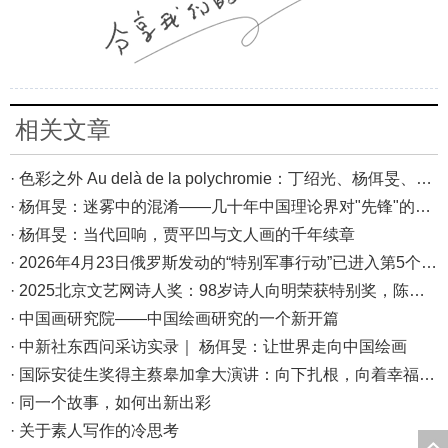
相关文章
· 色彩之外 Au delà de la polychromie：丁绍光、杨佴旻、Alain Cardenas·Castro巴黎展
· 杨佴旻：迷雾中的混淆——几十年中国理论界对"先锋"的误读，对创作的误导
· 杨佴旻：当代回响，贾平凹与文人画的千年续章
· 2026年4月23日俄罗斯发动的“特别军事行动”已进入第5个年头，俄乌局势最新综述
· 2025北京文艺网诗人奖：98岁诗人向明荣获特别奖，陈东东荣获诗人奖，茱萸荣获年度诗人奖！
· 中国画研究院——中国绘画研究的一个新开篇
· 中新社东西问采访实录｜ 杨佴旻：让世界走向中国绘画
· 国际安徒生奖得主蔡皋加拿大演讲：向下扎根，向着幸福奔跑
· 同一个故事，如何出新出彩
· 关于素人写作的冷思考