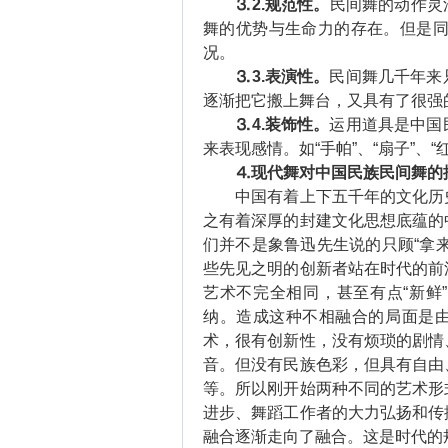
⒊2.规范性。
民间舞的动作灵活
舞的优势与生命力的存在。但是同时
况。
⒊3.表演性。
民间舞几千年来
逐渐把它搬上舞台，又具有了很强
⒊4.装饰性。
运用道具是中国
来表现感情。如“手帕”、“扇子”、“红
⒋现代舞对中国民族民间舞的
中国有着上下五千年的文化历史
之有着深厚的封建文化思想底蕴的
们并不是象鲁迅先生说的只顾“拿
些先见之明的创新者站在时代的前
艺术不完全相同，甚至有点“新鲜
纳。造成这种不相融合的局面是
术，很有创新性，没有烦琐的剧情
音。但没有民族色彩，但具有自由
等。所以刚开始两种不同的艺术形
进步、舞蹈工作者的大力弘扬和传
融合逐渐走向了融合。这是时代的