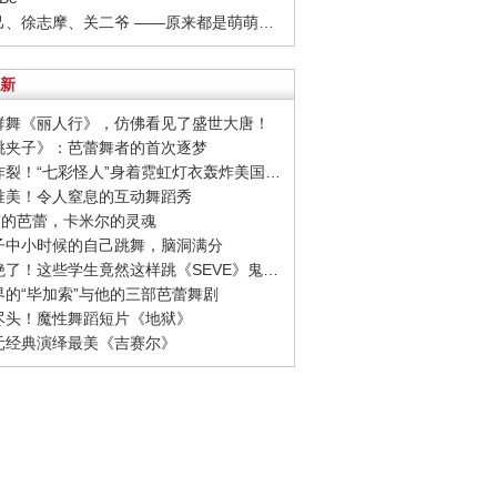
· 孔乙己、徐志摩、关二爷 ——原来都是萌萌的他！
新
美群舞《丽人行》，仿佛看见了盛世大唐！
胡桃夹子》：芭蕾舞者的首次逐梦
· 视觉炸裂！“七彩怪人”身着霓虹灯衣轰炸美国达人秀
致唯美！令人窒息的互动舞蹈秀
罗丹”的芭蕾，卡米尔的灵魂
镜子中小时候的自己跳舞，脑洞满分
· 创意绝了！这些学生竟然这样跳《SEVE》鬼步舞
乐界的“毕加索”与他的三部芭蕾舞剧
到尽头！魔性舞蹈短片《地狱》
元元经典演绎最美《吉赛尔》