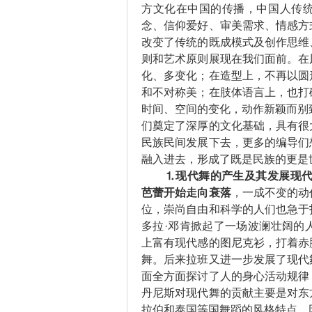
方文化在中国的传播，中国人传
念、信仰爱好、审美需求、情感方
改变了传统的既成模式及创作思维
则和艺术原则展现在我们面前。在
化、多变化；在造型上，不再以圆
和不对称美；在肢体语言上，也打
时间、空间的变化，动作新颖而别
们奠定了深厚的文化基础，具有很
民族民间发展下去，更多的编导们
融入进去，形成了既是民族的更是
⒈现代舞的产生及其发展现代
芭蕾开始走向衰落
，一成不变的动
位，崇尚自由和科学的人们也急于
多拉·邓肯掀起了一场波澜壮阔的
上富有现代感的图尼克衫，打着赤
舞。后来拉班又进一步发展了现代
面全方面探讨了人的身心活动规律
丹尼斯对现代舞的贡献主要是对东
拉伯和泰国等国舞蹈的风格特点，