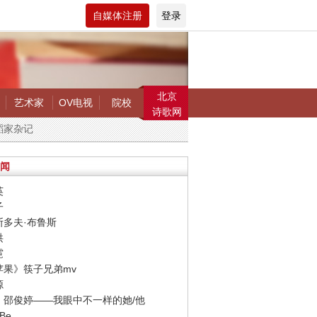
自媒体注册
登录
北京
艺术家
OV电视
院校
诗歌网
蹈家杂记
闻
英
子
斯多夫·布鲁斯
洪
霓
小苹果》筷子兄弟mv
源
楠、邵俊婷——我眼中不一样的她/他
 Be