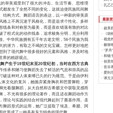
统的审美观受到了很大的冲击。生活节奏、思维理
式都发生了全然不同的变化，这就迫使民族民间舞
、结构方式、舞蹈语言的表达，以一种新的审美原
最新更
风格上不再沉迷于风格化，而是追求个性化、多样
形线条和对称形为最美，而是喜欢错落有致的对比
· 超
破了程式化的动作线条，追求棱角分明，充分利用
· 《
致。中华民族拥有五千年古老文明，56个民族为我
· 极
大的潜力，有取之不竭的文化宝藏。怎样更好地把
· “
想到了现代舞中很多很好的元素和风格，并及时地
· 和
世界的精辟观点。
舞产生于19世纪末至20世纪初，当时在西方古典
· 音
作传承和陋习使舞蹈失去了鲜活的气息和崇高的品
· 爱
打破这种对人体束缚已久的行为规范。于是由伊利
· 谭
人体文化的复兴，她抛弃紧身胸衣和芭蕾舞鞋，穿
脚光着腿舞蹈，从大自然和古希腊文中获取灵感而
舞，不光有很多的理论著作，而且还在舞蹈动作方
，理论与实践的结合对现代舞起到了奠基作用。圣
方舞蹈形式的运用，她广泛提取了埃及、希腊、阿
因此形成了一种具有东方特色的现代舞。