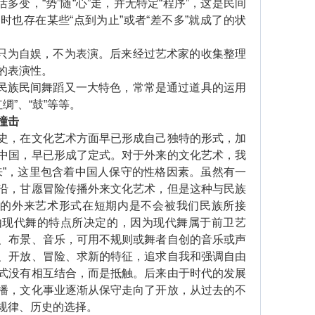
多变，“势”随“心”走，并无特定“程序”，这是民间
也存在某些“点到为止”或者“差不多”就成了的状
只为自娱，不为表演。后来经过艺术家的收集整理
的表演性。
民族民间舞蹈又一大特色，常常是通过道具的运用
绸”、“鼓”等等。
撞击
，在文化艺术方面早已形成自己独特的形式，加
中国，早已形成了定式。对于外来的文化艺术，我
来”，这里包含着中国人保守的性格因素。虽然有一
沿，甘愿冒险传播外来文化艺术，但是这种与民族
”的外来艺术形式在短期内是不会被我们民族所接
由现代舞的特点所决定的，因为现代舞属于前卫艺
、布景、音乐，可用不规则或舞者自创的音乐或声
、开放、冒险、求新的特征，追求自我和强调自由
式没有相互结合，而是抵触。后来由于时代的发展
播，文化事业逐渐从保守走向了开放，从过去的不
规律、历史的选择。