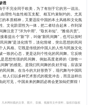
渗透
由于不完全同于欧美，为了有别于它的另一说法。
是由理性与血性相互支配、相互约束制约的。尤其
持它的本质精神，又要适应中国的本土风格和文化氛
性、文化阶层性为一体，把二者结合起来，作到深
舞注意了“洋为中用”、“取长补短”、“雅俗共赏”。
着提出个“新”字，叫做“新民间舞”，也可以按时
新民间舞”是淡化情节，淡化情绪，突出思想的民间
个人风格。它既是传统的中国人的人性与民族文化
破一致的心态，更是达到个性化的民间舞。它反映
也是思想性强的民间舞。例如高度老师的《游牧一
民间舞”的感觉。是我们民间舞的良好开端，应该深
的民间舞。在当今的大好形势下，现代舞与中国民
，给人们以多种艺术形式的视觉冲击，而且这样出
由此可见，中国未来的舞蹈必将会更加灿烂辉煌！
。凡本网转载的文章、图片、音频、视频等文件资料，版权归版权