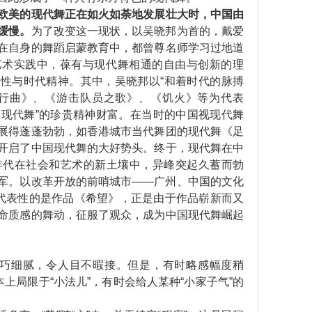
欧美的现代舞正在如火如荼地发展壮大时，中国由
缓慢。
为了改变这一现状，以吴晓邦为首的，戴爱
在自身的舞蹈启蒙教育中，都曾尊名师学习过地道
艺术实践中，葆有与现代舞相通的自由与创新的理
性与时代精神。其中，吴晓邦以“和着时代的脉搏
进行曲》、《游击队员之歌》、《饥火》等为代表
中国现代舞”的珍贵精神财富。在当时的中国视现代舞
展得蓬蓬勃勃，如香港城市当代舞团的现代舞《足
开启了中国现代舞的大好势头。终于，现代舞在中
年代在社会和艺术的新土壤中，异峰突起久蓄而勃
军。以改革开放的前哨城市——广州、中国的文化
有代表性的是作品《希望》，正是由于作品崭新而又
命质感的舞动，征服了观众，成为中国现代舞崛起
巧细腻，令人目不暇接。但是，有时略感幅度稍
本上局限于“小法儿”，有时会给人某种“小家子气”的