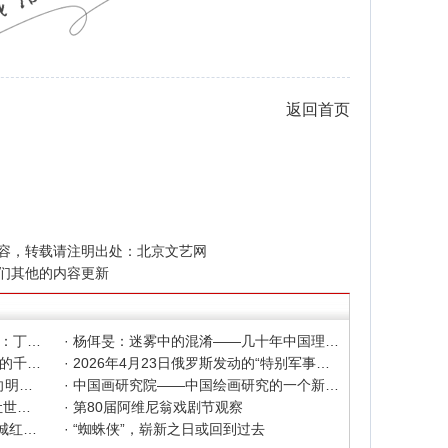
返回首页
容，转载请注明出处：
北京文艺网
们其他的内容更新
· 色彩之外 Au delà de la polychromie：丁绍光、杨佴旻、Alain Cardenas·Castro巴黎展
· 杨佴旻：迷雾中的混淆——几十年中国理论界对"先锋"的误读，对创作的误导
· 杨佴旻：当代回响，贾平凹与文人画的千年续章
· 2026年4月23日俄罗斯发动的“特别军事行动”已进入第5个年头，俄乌局势最新综述
· 2025北京文艺网诗人奖：98岁诗人向明荣获特别奖，陈东东荣获诗人奖，茱萸荣获年度诗人奖！
· 中国画研究院——中国绘画研究的一个新开篇
· 中新社东西问采访实录｜ 杨佴旻：让世界走向中国绘画
· 第80届阿维尼翁戏剧节观察
· 600年匠心传承遇上国潮文创——大城红木文化产业年销80亿的“火”与“活”
· “蜘蛛侠”，崭新之日或回到过去