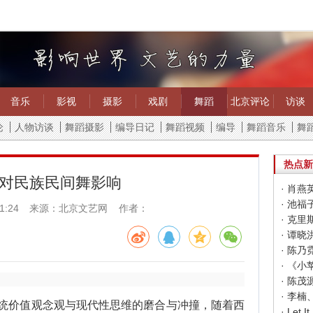
音乐
影视
摄影
戏剧
舞蹈
北京评论
访谈
论
人物访谈
舞蹈摄影
编导日记
舞蹈视频
编导
舞蹈音乐
舞
热点新
对民族民间舞影响
· 肖燕
· 池福
1:24
来源：北京文艺网 作者：
· 克里
· 谭晓
· 陈乃
· 《
· 陈茂
· 李
价值观念观与现代性思维的磨合与冲撞，随着西
· Let It