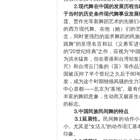
⒉现代舞在中国的发展历程当
于当时的历史条件现代舞事业发展
莲、贾作光等新舞蹈艺术的先驱们
的西方现代舞。在他（她）们的
念，同时更强烈的追求舞蹈的民族
跳舞”的至理名言和以《义勇军
的“20世纪经典”之作，应视为“
为洪水猛兽，但在香港和台湾却发
尺》和台湾云门集的《盲》等作品
国被压抑了半个世纪之久后于80
发，成为这个时期独领风骚的生力
中心首都——北京为“基地”。最
丰富的舞蹈意象，生动而又极富生
的标志。
⒊中国民族民间舞的特点
⒊1延展性。
民间舞的动作小
小。尤其是“女活儿”的动作语汇基
印象。