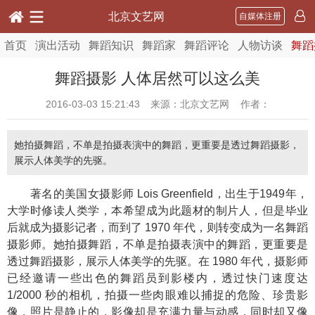
北京文艺网
自媒体注册
首页
演出活动
舞蹈知识
舞蹈家
舞蹈评论
人物访谈
舞蹈
舞蹈摄影 人体居然可以这么美
2016-03-03 15:21:43
来源：北京文艺网 作者：
她拍摄舞蹈，不单是拍摄表演中的舞蹈，更重要是透过舞蹈摄影，
展示人体美学的先驱。
著名的美国女摄影师 Lois Greenfield，出生于1949年，
大学时修读人类学，本希望成为此题材的制片人，但是毕业
后就成为摄影记者，而到了 1970 年代，则转变成为一名舞蹈
摄影师。她拍摄舞蹈，不单是拍摄表演中的舞蹈，更重要是
透过舞蹈摄影，展示人体美学的先驱。在 1980 年代，摄影师
已经邀请一些出色的舞蹈员到影楼内，透过快门速度达
1/2000 秒的相机，拍摄一些肉眼难以捕捉的危险、珍贵影
像，照片是静止的，影像却是充满力量与动感，同时却又像