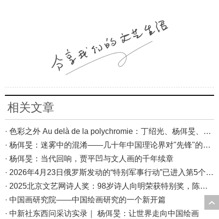
相关文章
· 色彩之外 Au delà de la polychromie：丁绍光、杨佴旻、Alain Cardenas·Castro巴黎展
· 杨佴旻：迷雾中的混淆——几十年中国理论界对"先锋"的误读，对创作的误导
· 杨佴旻：当代回响，贾平凹与文人画的千年续章
· 2026年4月23日俄罗斯发动的“特别军事行动”已进入第5个年头，俄乌局势最新综述
· 2025北京文艺网诗人奖：98岁诗人向明荣获特别奖，陈东东荣获诗人奖，茱萸荣获年度诗人奖！
· 中国画研究院——中国绘画研究的一个新开篇
· 中新社东西问采访实录｜ 杨佴旻：让世界走向中国绘画