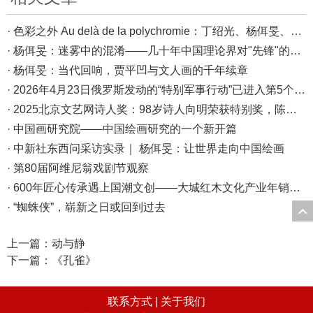
· 色彩之外 Au delà de la polychromie：丁绍光、杨佴旻、Alain Cardenas·Castro巴黎展
· 杨佴旻：迷雾中的混淆——几十年中国理论界对"先锋"的误读，对创作的误导
· 杨佴旻：当代回响，贾平凹与文人画的千年续章
· 2026年4月23日俄罗斯发动的“特别军事行动”已进入第5个年头，俄乌局势最新综述
· 2025北京文艺网诗人奖：98岁诗人向明荣获特别奖，陈东东荣获诗人奖，茱萸荣获年度诗人奖！
· 中国画研究院——中国绘画研究的一个新开篇
· 中新社东西问采访实录｜ 杨佴旻：让世界走向中国绘画
· 第80届阿维尼翁戏剧节观察
· 600年匠心传承遇上国潮文创——大城红木文化产业年销80亿的“火”与“活”
· “蜘蛛侠”，崭新之日或回到过去
上一篇：
动与静
下一篇：
《孔雀》
联系方式 |
关于我们