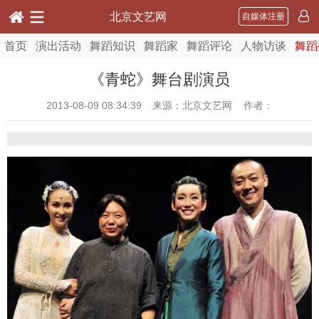
北京文艺网
自媒体注册
首页
演出活动
舞蹈知识
舞蹈家
舞蹈评论
人物访谈
舞蹈
《青蛇》舞台剧演员
2013-08-09 08:34:39
来源：北京文艺网 作者：