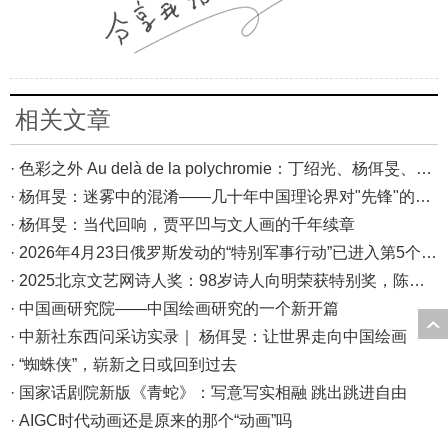
相关文章
· 色彩之外 Au delà de la polychromie：丁绍光、杨佴旻、Alain Cardenas·Castro巴黎展
· 杨佴旻：迷雾中的混淆——几十年中国理论界对"先锋"的误读，对创作的误导
· 杨佴旻：当代回响，贾平凹与文人画的千年续章
· 2026年4月23日俄罗斯发动的“特别军事行动”已进入第5个年头，俄乌局势最新综述
· 2025北京文艺网诗人奖：98岁诗人向明荣获特别奖，陈东东荣获诗人奖，茱萸荣获年度诗人奖！
· 中国画研究院——中国绘画研究的一个新开篇
· 中新社东西问采访实录｜ 杨佴旻：让世界走向中国绘画
· “蜘蛛侠”，崭新之日或回到过去
· 国家话剧院新版《青蛇》：写意写实相融 跳出跳进自由
· AIGC时代动画还是原来的那个“动画”吗