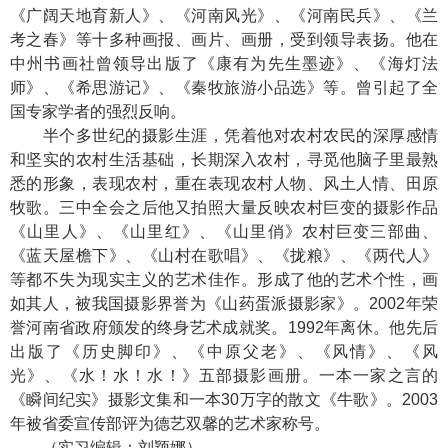
《广阔天地育新人》、《河南风光》、《河南民兵》、《兰
考之春》等十多种画报、画片、画册，受到领导表扬。他在
中州书画社曾领导出版了《康有为先生墨迹》、《海灯法
师》、《希思游记》、《秦牧旅游小品选》等。曾引起了全
国专家学者的强烈反响。
半个多世纪的摄影生涯，凭着他对农村农民的深厚感情
和坚实的农村生活基础，长期深入农村，寻觅他脑子里最熟
悉的形象，表现农村，重在表现农村人物、风土人情、田原
牧歌。三中全会之后他又拍照大量反映农村巨变的摄影作品
《山里人》、《山里红》、《山里俏》农村巨变三部曲、
《蓝天屋檐下》、《山村在歌唱》、《拢粮》、《两代人》
等都不失为现实主义的艺术佳作。形成了他的艺术个性，画
如其人，被我国摄影界誉为《山药蛋派摄影家》。2002年荣
誉河南省政府颁发的终身艺术成就奖。1992年离休。他先后
出版了《历史脚印》、《中原父老》、《风情》、《风
光》、《水！水！水！》五部摄影画册。一本一家之言的
《瞬间纪实》摄影文集和一本30万字的散文《牛歌》。2003
年被省委宣传部评为德艺双馨的艺术家称号。
（实习编辑：刘颖娜）