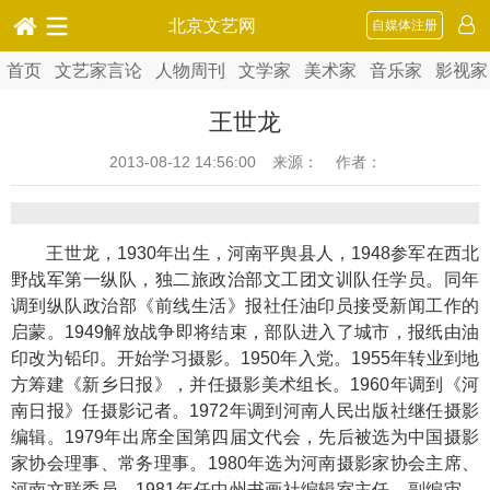
北京文艺网
自媒体注册
首页
文艺家言论
人物周刊
文学家
美术家
音乐家
影视家
王世龙
2013-08-12 14:56:00
来源： 作者：
王世龙，1930年出生，河南平舆县人，1948参军在西北
野战军第一纵队，独二旅政治部文工团文训队任学员。同年
调到纵队政治部《前线生活》报社任油印员接受新闻工作的
启蒙。1949解放战争即将结束，部队进入了城市，报纸由油
印改为铅印。开始学习摄影。1950年入党。1955年转业到地
方筹建《新乡日报》，并任摄影美术组长。1960年调到《河
南日报》任摄影记者。1972年调到河南人民出版社继任摄影
编辑。1979年出席全国第四届文代会，先后被选为中国摄影
家协会理事、常务理事。1980年选为河南摄影家协会主席、
河南文联委员。1981年任中州书画社编辑室主任、副编审、