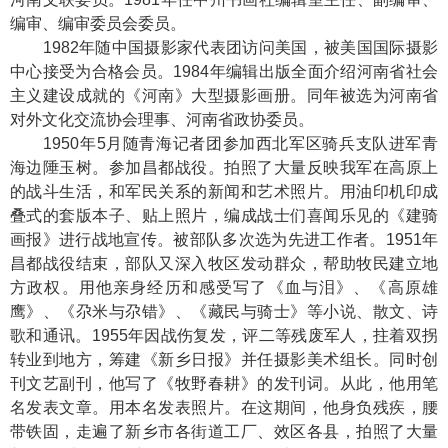
编审、编审委员会委员。
1982年随中国摄影家代表团访问美国，被美国国际摄影
中心接受为合格会员。1984年编辑出版全面介绍河南省社会
主义建设成就的《河南》大型摄影画册。同年被选为河南省
对外文化交流协会理事、河南省政协委员。
1950年5月随青海记者团参加西北军区骑兵支队进军青
海边陲玉树。参加昌都战役。拍照了大量反映我军在高原上
的战斗生活，和军民关系的新闻和艺术照片。用油印机印成
叠式的套版本子、贴上照片，编成战士们喜闻乐见的《建骑
画报》进行战地宣传。被部队多次选为先进工作者。1951年
昌都战役结束，部队又深入牧区发动群众，帮助牧民建立地
方政权。用他亲身经历和感受写了《血与泪》、《高原雄
鹰》、《尕米与尕错》、《藏民与骑士》等小说、散文、诗
歌和通讯。1955年因战伤复发，评二等残废军人，拄着双拐
转业到地方，筹建《新乡日报》并任摄影美术组长。同时创
刊文艺副刊，他写了《牧野春耕》的发刊词。从此，他用笔
名发表文章。用本名发表照片。在这期间，他身负残疾，腰
带铁固，走遍了新乡市各街道工厂、效区各县，拍照了大量