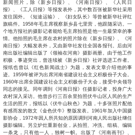
新闻照片，除《新乡日报》、《河南日报》、《人民日
报》、《工人日报》等报发表外，其中数百张被新华社采用
发往国外。《短途运输》、《妇女队长》等曾被新华社评红
旗稿件。1958年毛主席视察新乡县七里营，他跟随采访。一
个地方报社的摄影记者能给毛主席拍照是他一生最荣幸的事
情。他拍照的毛主席在农村的照片除在《新乡日报》、《河
南日报》大幅发表外，又由新华社发往全国各报刊。后由河
南出版社编辑出版了《领袖在河南》摄影画册。由于他工作
积极，事迹突出，曾连续被《新乡日报》社评选进工作者。
报纸也曾以《红色新闻战士》为题，发表文章介绍他的事
迹。1959年被评为出席河南省建设社会主义积极份子大会。
1960年出席全国建设社会主义积极份子大会，接受中央领导
同志的接见。同年调到《河南日报》任摄影记者，投身广大
农村深入采访。他曾步行三百余里拍照伏牛山区人民的生产
生活的照片，报纸以《伏牛山秋色》为题，十多张照片配他
有感而发的散文《金色伏牛》整版发表。1961年加入中国摄
影协会，1972年因人所共知的原因调到河南人民出版社继任
摄影编辑。另立炉灶重新创业，从拍照、冲洗、组稿、编辑
一条龙，只有他一人，独树一帜。出版了《河南画刊》、