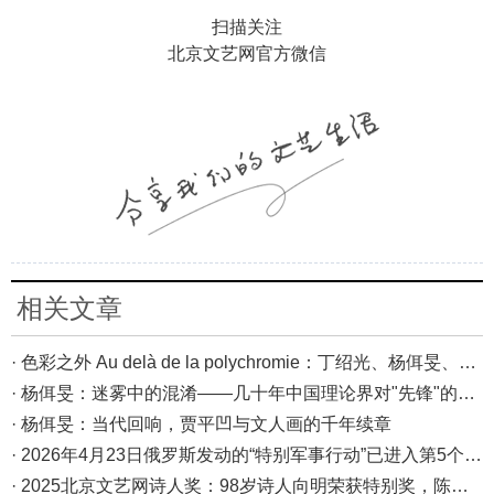
扫描关注
北京文艺网官方微信
相关文章
· 色彩之外 Au delà de la polychromie：丁绍光、杨佴旻、Alain Cardenas·Castro巴黎展
· 杨佴旻：迷雾中的混淆——几十年中国理论界对"先锋"的误读，对创作的误导
· 杨佴旻：当代回响，贾平凹与文人画的千年续章
· 2026年4月23日俄罗斯发动的“特别军事行动”已进入第5个年头，俄乌局势最新综述
· 2025北京文艺网诗人奖：98岁诗人向明荣获特别奖，陈东东荣获诗人奖，茱萸荣获年度诗人奖！