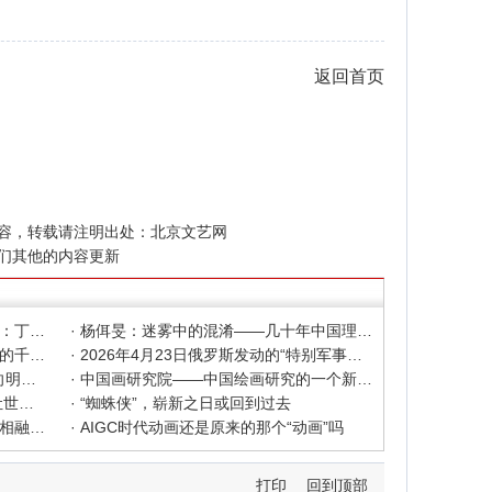
返回首页
容，转载请注明出处：
北京文艺网
们其他的内容更新
· 色彩之外 Au delà de la polychromie：丁绍光、杨佴旻、Alain Cardenas·Castro巴黎展
· 杨佴旻：迷雾中的混淆——几十年中国理论界对"先锋"的误读，对创作的误导
· 杨佴旻：当代回响，贾平凹与文人画的千年续章
· 2026年4月23日俄罗斯发动的“特别军事行动”已进入第5个年头，俄乌局势最新综述
· 2025北京文艺网诗人奖：98岁诗人向明荣获特别奖，陈东东荣获诗人奖，茱萸荣获年度诗人奖！
· 中国画研究院——中国绘画研究的一个新开篇
· 中新社东西问采访实录｜ 杨佴旻：让世界走向中国绘画
· “蜘蛛侠”，崭新之日或回到过去
· 国家话剧院新版《青蛇》：写意写实相融 跳出跳进自由
· AIGC时代动画还是原来的那个“动画”吗
打印
回到顶部