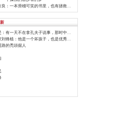
· 石田衣良：一本滑稽可笑的书里，也有拯救生命的力量
新
· 杨佴旻：有一天不在拿孔夫子说事，那时中国已经变好
· 油画家刘锋植：他是一个坏孩子，也是优秀的艺术家
荒誕路的禿頭倔人
陆
民
峰