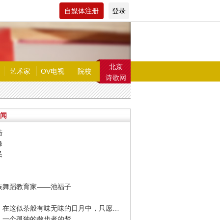
自媒体注册
登录
北京
艺术家
OV电视
院校
诗歌网
闻
陆
峰
民
鲜族舞蹈教育家——池福子
· 冯唐：在这似茶般有味无味的日月中，只愿你我间或有酒得进。
梭：一个孤独的散步者的梦