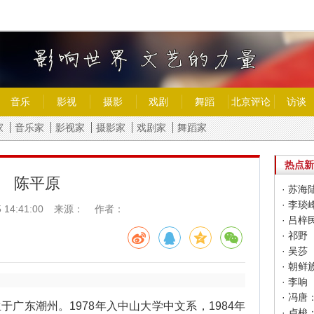
音乐
影视
摄影
戏剧
舞蹈
北京评论
访谈
家
音乐家
影视家
摄影家
戏剧家
舞蹈家
热点新
陈平原
· 苏海
· 李琰
 14:41:00
来源： 作者：
· 吕梓
· 祁野
· 吴莎
· 朝
· 李响
广东潮州。1978年入中山大学中文系，1984年
· 卢