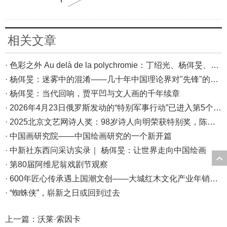
相关文章
· 色彩之外 Au delà de la polychromie：丁绍光、杨佴旻、Alain Cardenas·Castro巴黎展
· 杨佴旻：迷雾中的混淆——几十年中国理论界对"先锋"的误读，对创作的误导
· 杨佴旻：当代回响，贾平凹与文人画的千年续章
· 2026年4月23日俄罗斯发动的“特别军事行动”已进入第5个年头，俄乌局势最新综述
· 2025北京文艺网诗人奖：98岁诗人向明荣获特别奖，陈东东荣获诗人奖，茱萸荣获年度诗人奖！
· 中国画研究院——中国绘画研究的一个新开篇
· 中新社东西问采访实录｜ 杨佴旻：让世界走向中国绘画
· 第80届阿维尼翁戏剧节观察
· 600年匠心传承遇上国潮文创——大城红木文化产业年销80亿的“火”与“活”
· “蜘蛛侠”，崭新之日或回到过去
上一篇：
沃莱·索因卡