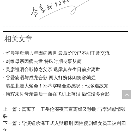
相关文章
· 华晨宇母亲去年因病离世 最后阶段已不能正常交流
· 刘维母亲因病去世 特殊时期丧事从简
· 吴彦祖晒合影悼念父亲 透露其在生日前夕离世
· 谷爱凌晒与成龙合影 两人打扮休闲笑容灿烂
· 港星北漂大聚会！邓萃雯晒合影感叹：他乡遇故知
· 康辉未见母亲最后一面在飞机上落泪 后悔没多合影
上一篇：
真离了！王岳伦深夜官宣离婚又秒删:与李湘感情破
裂
下一篇：
导演钮承泽正式入狱服刑 因性侵剧组女员工被判四
年