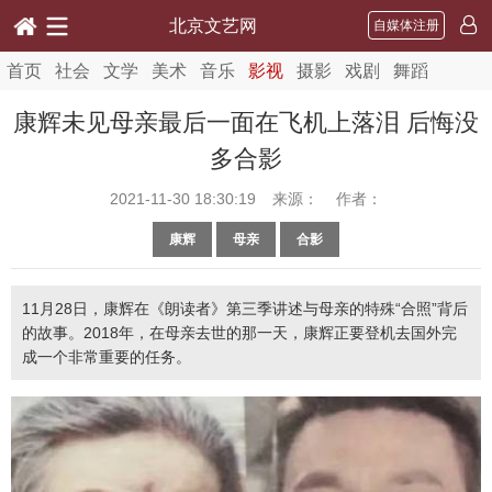
北京文艺网
自媒体注册
首页
社会
文学
美术
音乐
影视
摄影
戏剧
舞蹈
康辉未见母亲最后一面在飞机上落泪 后悔没
多合影
2021-11-30 18:30:19
来源： 作者：
康辉
母亲
合影
11月28日，康辉在《朗读者》第三季讲述与母亲的特殊“合照”背后
的故事。2018年，在母亲去世的那一天，康辉正要登机去国外完
成一个非常重要的任务。