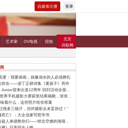
自媒体注册
登录
北京
艺术家
OV电视
院校
诗歌网
闻
罗.高更：我要画画，就像溺水的人必须挣扎
在的存在——读丁正耕诗集《黄孩子》而作
· Super Junior迎来出道12周年 回归活动全面启动
· 第9届世界手机摄影大赛获奖结果揭晓，张张惊艳你的视觉！
爱”意味着什么，这些照片给你答案
我拍过很多三级片，但对摄影从未妥协过！”
超越死亡》：大企业家写哲学书
· 希望有超人来拯救你们——悼念空难的海报设计作品
忠臣藏》日美同步上映