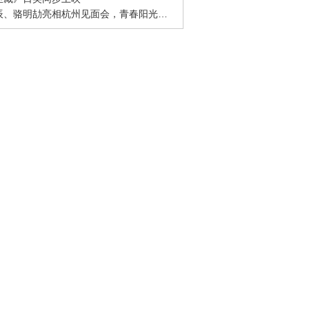
· 周彦辰、骆明劼亮相杭州见面会，青春阳光活力十足