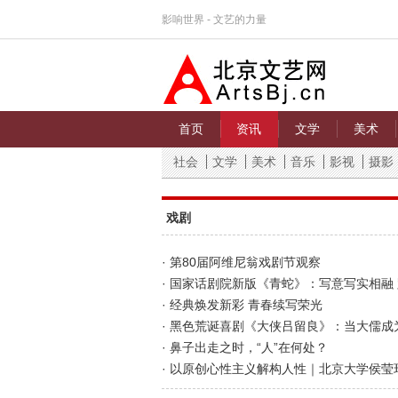
影响世界 - 文艺的力量
首页
资讯
文学
美术
社会
文学
美术
音乐
影视
摄影
戏剧
· 第80届阿维尼翁戏剧节观察
· 国家话剧院新版《青蛇》：写意写实相融
· 经典焕发新彩 青春续写荣光
· 黑色荒诞喜剧《大侠吕留良》：当大儒成
· 鼻子出走之时，“人”在何处？