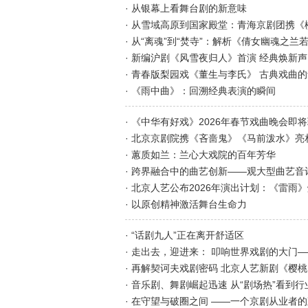
· 从银幕上看舞台剧的新意味
· 从“离魂”到“焚寺”：解析《倩女幽魂之兰
· 新编沪剧《风雪夜归人》首演 经典焕新
· 青春版梨园戏《董生与李氏》 古典戏曲
· 《雨中曲》：回溯经典表演的瞬间
· 《中华有好戏》2026年春节戏曲晚会即
· 北京京剧院携《吝啬鬼》《马前泼水》亮
· 蕙质如兰：兰心大戏院的百年芳华
· 跨界融合中的曲艺创新——观大型曲艺音
· 北京人艺公布2026年演出计划：《雷
· 以原创精神激活舞台生命力
· “话剧九人”正在离开舒适区
· 走出去，迎进来： 叩响世界戏剧的大门
· 再解契诃夫戏剧密码 北京人艺新剧《樱
· 音乐剧、舞剧崛起迅速 从“剧场热”看到
· 在守望与破圈之间 ——一个京剧从业者