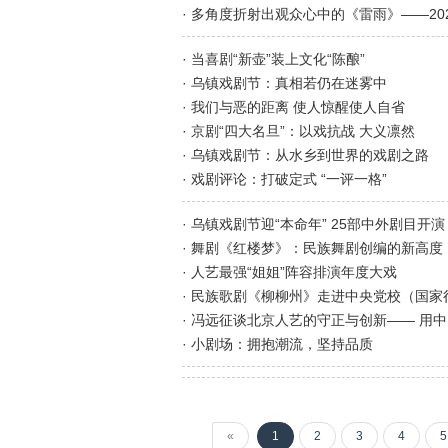
· 多角度折射出观众心中的《雷雨》——2
· 当喜剧“新壶”装上文化“陈酿”
· 乌镇戏剧节：真相若仍在迷雾中
· 我们与恶的距离 使人惊醒使人自省
· 京剧“四大名旦”：以戏抗战 大义凛然
· 乌镇戏剧节：从水乡到世界的戏剧之路
· 戏剧评论：打破定式 “一评一格”
· 乌镇戏剧节迎“本命年” 25部中外剧目开演
· 舞剧《红楼梦》：民族舞剧创编的新高度
· 人艺最强“姐姐”阵容排演年度大戏
· 民族歌剧《柳柳州》走进中央党校（国家
· 冯远征谈北京人艺的守正与创新—— 用
· 小剧场：拥抱潮流，坚持品质
«
1
2
3
4
5