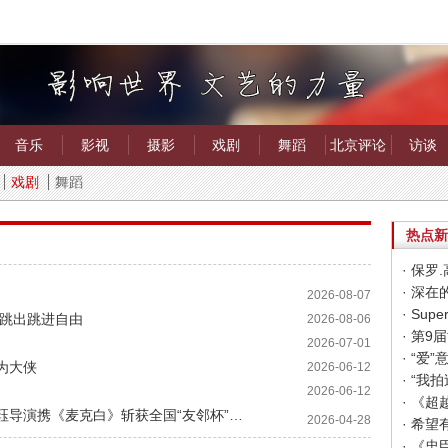
音乐
影视
摄影
戏剧
舞蹈
北京评论
访谈
戏剧
舞蹈
热点新
· 保
· 深
2026-08-07
 跳出跳进自由
2026-08-06
2026-07-01
· “
为大侠
2026-06-12
· “
2026-06-12
· 《
· 以原创心性主义解构人性｜北京大学侯莹珏导演携《麦克白》斩获全国“友邻杯”重磅荣誉
2026-04-28
· 《