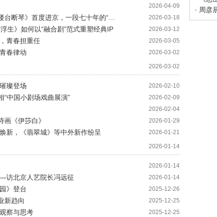
2026-04-09
· 从雪域高原到国家殿堂：青海京剧团携《楼台断琴》首度进京，一段七十年的“知音”之约
2026-03-18
若浮生》如何以“融合剧”范式重塑经典IP
2026-03-12
声，青春担重任
2026-03-05
的青春律动
2026-03-02
2026-03-02
将璀璨登场
2026-02-10
相“中国小剧场戏曲展演”
2026-02-09
2026-02-04
诗画《伊莎白》
2026-01-29
雨》焕新，《翡翠城》等中外新作纷呈
2026-01-21
2026-01-14
2026-01-14
——访北京人艺院长冯远征
2026-01-14
桃园》登台
2025-12-26
行业新趋向
2025-12-25
的观察与思考
2025-12-25