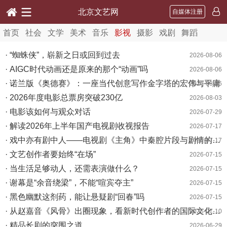
北京文艺网
自媒体注册
首页
社会
文学
美术
音乐
影视
摄影
戏剧
舞蹈
· “蜘蛛侠”，崭新之日或回到过去
2026-08-06
· AIGC时代动画还是原来的那个“动画”吗
2026-08-06
· 诺兰版《奥德赛》：一座当代创意写作金字塔的宏伟与平庸
2026-08-06
· 2026年度电影总票房突破230亿
2026-08-03
· 电影该如何与观众对话
2026-07-29
· 解读2026年上半年国产电视剧收视报告
2026-07-17
· 戏中亦有剧中人——电视剧《主角》中秦腔片段与剧情的互文探析
2026-07-17
· 文艺创作者要始终“在场”
2026-07-15
· 当生活足够动人，还需表演做什么？
2026-07-15
· 谢幕是“余音绕梁”，不能“喧宾夺主”
2026-07-15
· 黑色幽默这剂药，能让悬疑剧“回春”吗
2026-07-15
· 从赵嘉音《风骨》出圈现象，看新时代创作者的国际文化传播价值
2026-07-10
· 精品长剧的突围之道
2026-06-29