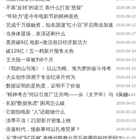
· 不靠“反转”的诺兰 靠什么打造“悬疑”
2026-06-24
· “年轻力”是今年电影节的精神底色
2026-06-12
· 完成千万级融资，知名国漫“红小豆”开启商业加速
2026-06-12
· 当身体退场，表演还剩什么
2026-05-27
· 票房破6亿 电影+激活假日经济新活力
2026-05-05
· 破129亿！五一档新片预售火热
2026-04-30
· 王大陆一审被判6个月
2026-04-23
· 《我的山与海》： 以山为根、海为梦的奋斗传奇
2026-04-15
· 大众创作浪潮下专业纪录片何为
2026-04-15
· 数据证明的是热度，证明不了价值
2026-04-15
· “精神考古”何以引发广泛共鸣——从《太平年》与《吴越国》的接续热播谈起
2026-04-01
· 长剧“数据焦虑” 困局怎么破
2026-04-01
· 它能拍电影 “人”还能做什么
2026-03-20
· 淡季不淡！21部影片密集上映
2026-03-20
· 倍速时代，慢叙事何以扎堆荧屏？
2026-03-18
· 从“青绿”到“花神” 春晚炫酷舞台背后有哪些科技密码？
2026-03-05