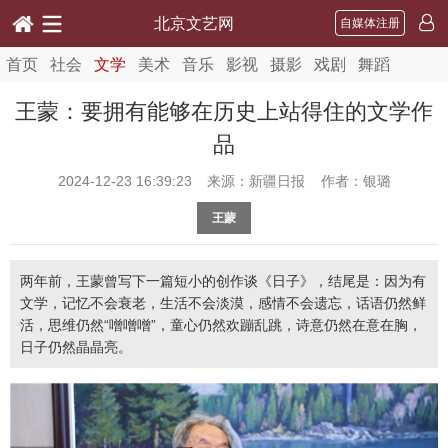
北京文艺网
自媒体注册
首页
社会
文学
美术
音乐
影视
摄影
戏剧
舞蹈
王蒙：要拥有能够在历史上站得住的文学作
品
2024-12-23 16:39:23
来源：新疆日报 作者：银璐
王蒙
两年前，王蒙曾写下一篇短小的创作谈《日子》，结尾是：因为有
文学，记忆不会衰老，生活不会淡漠，感情不会遗忘，话语仍然鲜
活，思维仍然“噌噌噌”，童心仍然欢蹦乱跳，诗意仍然在意在胸，
日子仍然晶晶亮。