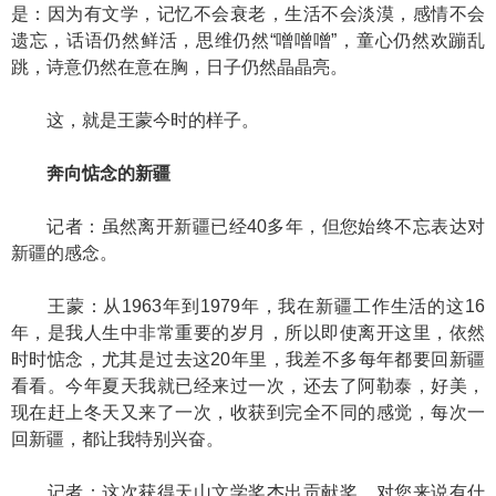
是：因为有文学，记忆不会衰老，生活不会淡漠，感情不会
遗忘，话语仍然鲜活，思维仍然“噌噌噌”，童心仍然欢蹦乱
跳，诗意仍然在意在胸，日子仍然晶晶亮。
这，就是王蒙今时的样子。
奔向惦念的新疆
记者：虽然离开新疆已经40多年，但您始终不忘表达对
新疆的感念。
王蒙：从1963年到1979年，我在新疆工作生活的这16
年，是我人生中非常重要的岁月，所以即使离开这里，依然
时时惦念，尤其是过去这20年里，我差不多每年都要回新疆
看看。今年夏天我就已经来过一次，还去了阿勒泰，好美，
现在赶上冬天又来了一次，收获到完全不同的感觉，每次一
回新疆，都让我特别兴奋。
记者：这次获得天山文学奖杰出贡献奖，对您来说有什