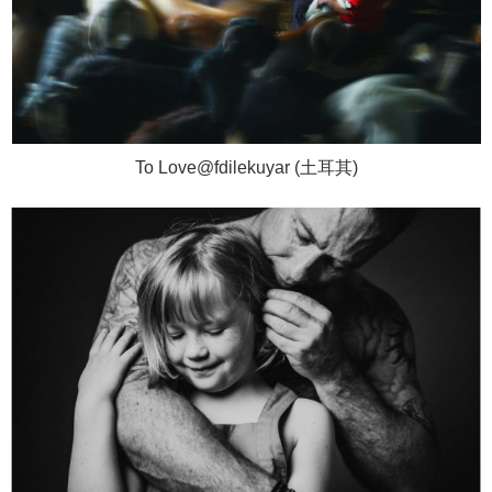
To Love@fdilekuyar (土耳其)