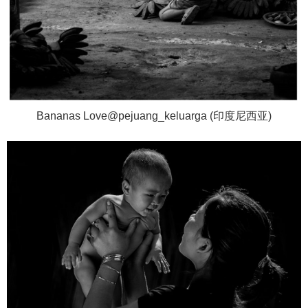
Bananas Love@pejuang_keluarga (印度尼西亚)