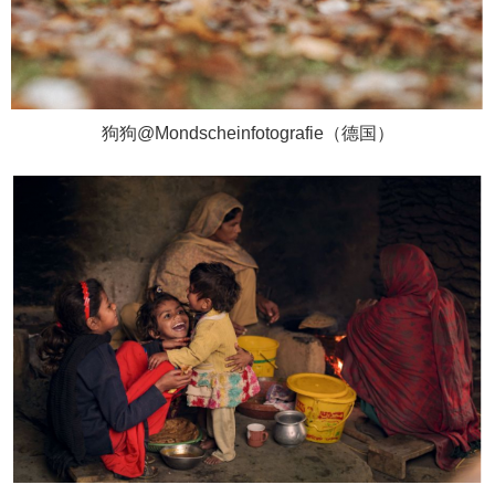
狗狗@Mondscheinfotografie（德国）