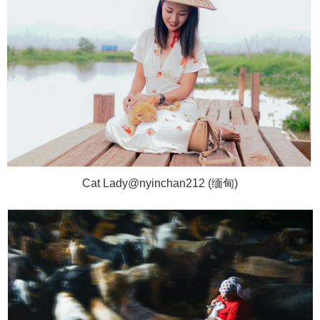
Cat Lady@nyinchan212 (缅甸)