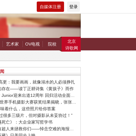
自媒体注册
登录
北京
艺术家
OV电视
院校
诗歌网
闻
罗.高更：我要画画，就像溺水的人必须挣扎
在的存在——读丁正耕诗集《黄孩子》而作
· Super Junior迎来出道12周年 回归活动全面启动
· 第9届世界手机摄影大赛获奖结果揭晓，张张惊艳你的视觉！
爱”意味着什么，这些照片给你答案
我拍过很多三级片，但对摄影从未妥协过！”
超越死亡》：大企业家写哲学书
· 希望有超人来拯救你们——悼念空难的海报设计作品
忠臣藏》日美同步上映