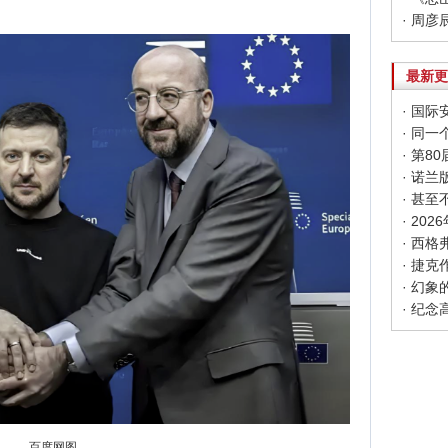
最新更
· 同
· 第
· 甚
· 20
· 幻
· 纪
百度网图