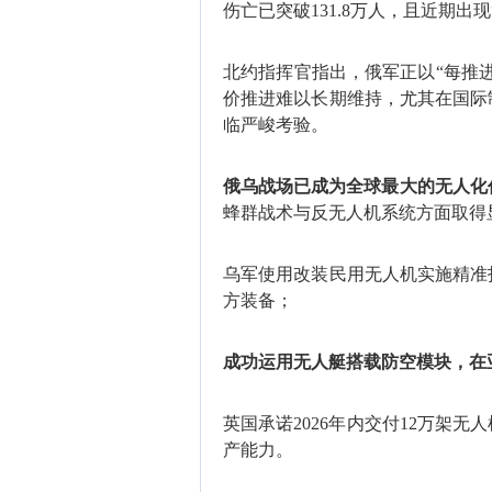
伤亡已突破‌131.8万人‌，且近期
北约指挥官指出，俄军正以“‌每推
价推进难以长期维持，尤其在国际
临严峻考验。
俄乌战场已成为全球最大的‌无人化
蜂群战术
与反无人机系统方面取得
乌军使用改装民用无人机实施精准
方装备；
成功运用无人艇搭载防空模块，在亚
英国承诺2026年内交付‌12万架
产能力。