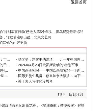
返回首页
发动的“特别军事行动”已进入第5个年头，俄乌局势最新综述
容，转载请注明出处：
北京文艺网
们其他的内容更新
· 色彩之外 Au delà de la polychromie：丁绍光、杨佴旻、Alain Cardenas·Castro巴黎展
· 杨佴旻：迷雾中的混淆——几十年中国理论界对"先锋"的误读，对创作的误导
· 杨佴旻：当代回响，贾平凹与文人画的千年续章
· 2026年4月23日俄罗斯发动的“特别军事行动”已进入第5个年头，俄乌局势最新综述
· 2025北京文艺网诗人奖：98岁诗人向明荣获特别奖，陈东东荣获诗人奖，茱萸荣获年度诗人奖！
· 中国画研究院——中国绘画研究的一个新开篇
· 中新社东西问采访实录｜ 杨佴旻：让世界走向中国绘画
· 国际安徒生奖得主蔡皋加拿大演讲：向下扎根，向着幸福奔跑
· 关于素人写作的冷思考
打印
回到顶部
文馆双IP跨界玩出新花样，《星海奇航：梦境救援》解锁