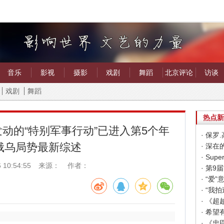
音乐
影视
摄影
戏剧
舞蹈
北京评论
访谈
戏剧
舞蹈
热点新
斯发动的“特别军事行动”已进入第5个年
· 保
俄乌局势最新综述
· 深
 10:54:55
来源： 作者：
· “
· “
· 《
· 《