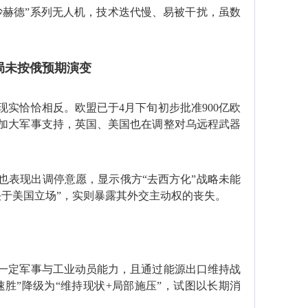
沙赫德”系列无人机，技术迭代慢、易被干扰，虽数
局未按俄预期演变
实恰恰相反。欧盟已于4月下旬初步批准‌900亿欧
续加大军事支持，英国、美国也在调整对乌远程武器
也表现出调停意愿，显示俄方“去西方化”战略未能
决于美国立场”，实则暴露其外交主动权的丧失。
一定军事与工业动员能力，且通过能源出口维持战
胜”降级为“维持现状+局部施压”，试图以长期消