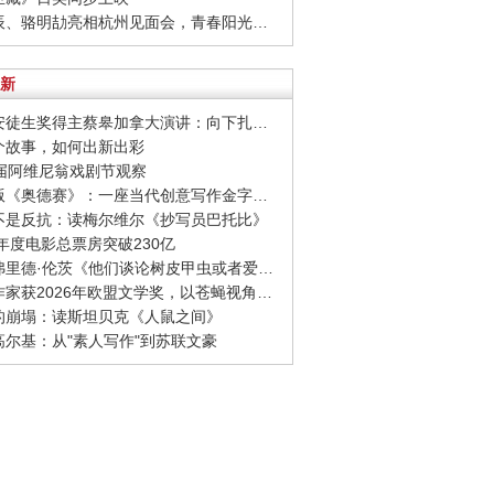
· 周彦辰、骆明劼亮相杭州见面会，青春阳光活力十足
新
· 国际安徒生奖得主蔡皋加拿大演讲：向下扎根，向着幸福奔跑
一个故事，如何出新出彩
80届阿维尼翁戏剧节观察
· 诺兰版《奥德赛》：一座当代创意写作金字塔的宏伟与平庸
至不是反抗：读梅尔维尔《抄写员巴托比》
26年度电影总票房突破230亿
· 西格弗里德·伦茨《他们谈论树皮甲虫或者爱情》：请捍卫日常生活，千千万万次
· 捷克作家获2026年欧盟文学奖，以苍蝇视角观察城市
象的崩塌：读斯坦贝克《人鼠之间》
念高尔基：从"素人写作"到苏联文豪