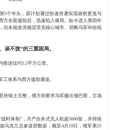
入第5个年头，原计划通过快速突袭实现政权更迭与
西方全面援助后，迅速陷入僵局。如今进入‌第四年
展，但未能攻克顿涅茨克核心城市、切断乌军补给线
、谈不拢‌”的三重困局。
推进仅约‌5.5平方公里‌。
军工体系与西方援助通道。
坚持领土完整，俄方则要求乌军撤出顿巴斯，立场
“战时体制”，月
产
自杀式无人机
超‌5000架‌，并持续
据乌克兰总参谋部数据，截至4月19日，俄军累计