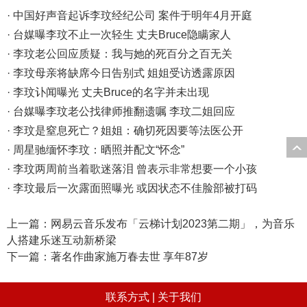
· 中国好声音起诉李玟经纪公司 案件于明年4月开庭
· 台媒曝李玟不止一次轻生 丈夫Bruce隐瞒家人
· 李玟老公回应质疑：我与她的死百分之百无关
· 李玟母亲将缺席今日告别式 姐姐受访透露原因
· 李玟讣闻曝光 丈夫Bruce的名字并未出现
· 台媒曝李玟老公找律师推翻遗嘱 李玟二姐回应
· 李玟是窒息死亡？姐姐：确切死因要等法医公开
· 周星驰缅怀李玟：晒照并配文“怀念”
· 李玟两周前当着歌迷落泪 曾表示非常想要一个小孩
· 李玟最后一次露面照曝光 或因状态不佳脸部被打码
上一篇：
网易云音乐发布「云梯计划2023第二期」，为音乐
人搭建乐迷互动新桥梁
下一篇：
著名作曲家施万春去世 享年87岁
联系方式 |
关于我们