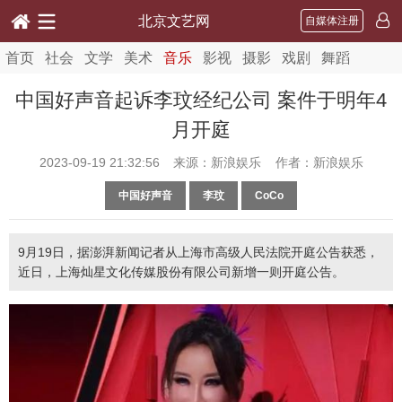
北京文艺网
自媒体注册
首页
社会
文学
美术
音乐
影视
摄影
戏剧
舞蹈
中国好声音起诉李玟经纪公司 案件于明年4
月开庭
2023-09-19 21:32:56
来源：新浪娱乐 作者：新浪娱乐
中国好声音
李玟
CoCo
9月19日，据澎湃新闻记者从上海市高级人民法院开庭公告获悉，
近日，上海灿星文化传媒股份有限公司新增一则开庭公告。